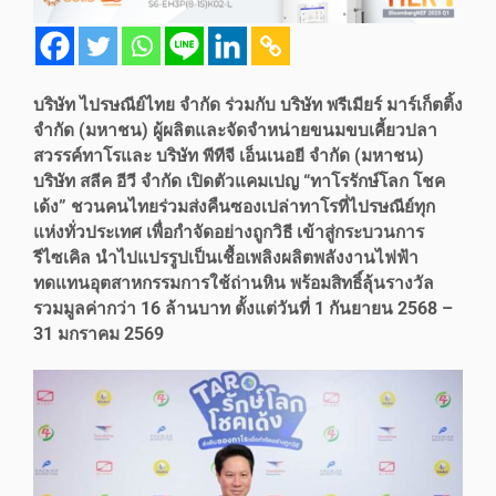
บริษัท ไปรษณีย์ไทย จำกัด ร่วมกับ บริษัท พรีเมียร์ มาร์เก็ตติ้ง
จำกัด (มหาชน) ผู้ผลิตและจัดจำหน่ายขนมขบเคี้ยวปลา
สวรรค์ทาโรและ บริษัท พีทีจี เอ็นเนอยี จำกัด (มหาชน)
บริษัท สลีค อีวี จำกัด เปิดตัวแคมเปญ “ทาโรรักษ์โลก โชค
เด้ง” ชวนคนไทยร่วมส่งคืนซองเปล่าทาโรที่ไปรษณีย์ทุก
แห่งทั่วประเทศ เพื่อกำจัดอย่างถูกวิธี เข้าสู่กระบวนการ
รีไซเคิล นำไปแปรรูปเป็นเชื้อเพลิงผลิตพลังงานไฟฟ้า
ทดแทนอุตสาหกรรมการใช้ถ่านหิน พร้อมสิทธิ์ลุ้นรางวัล
รวมมูลค่ากว่า 16 ล้านบาท ตั้งแต่วันที่ 1 กันยายน 2568 –
31 มกราคม 2569