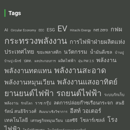
Tags
EV
กฟผ
ESG
AI
net zero
Circular Economy
EEC
Hitachi Energy
กระทรวงพลังงาน
การไฟฟ้าฝ่ายผลิตแห่ง
ประเทศไทย
นวัตกรรม
น้ำมันดีเซล
ขยะพลาสติก
บ้านปู
พลังงาน
ผลิตไฟฟ้า
ปตท.
ผลประกอบการ
บ้านปู เน็กซ์
ฝุ่น PM 2.5
พลังงานสะอาด
พลังงานทดแทน
พลังงานแสงอาทิตย์
พลังงานหมุนเวียน
รถยนต์ไฟฟ้า
ยานยนต์ไฟฟ้า
ระบบกักเก็บ
ลดการปล่อยก๊าซเรือนกระจก
สนธิ
พลังงาน
ราช กรุ๊ป
รักษ์โลก
อีสท์ วอเตอร์
รัตน์ สนธิจิรวงศ์
สัมมนาเชิงวิชาการ
โรง
เทคโนโลยี
โซลาร์เซลล์
เอสซีจี
เศรษฐกิจหมุนเวียน
ไฟฟ้า