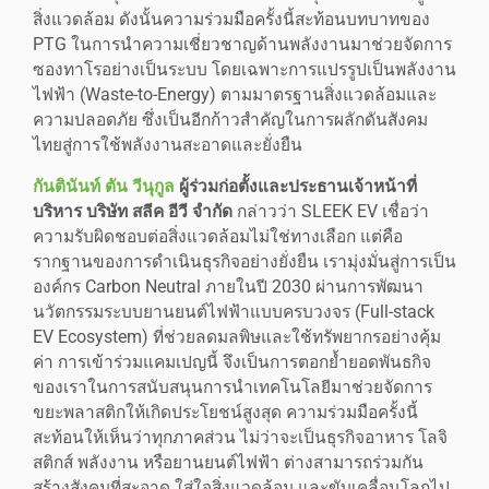
สิ่งแวดล้อม ดังนั้นความร่วมมือครั้งนี้สะท้อนบทบาทของ
PTG ในการนำความเชี่ยวชาญด้านพลังงานมาช่วยจัดการ
ซองทาโรอย่างเป็นระบบ โดยเฉพาะการแปรรูปเป็นพลังงาน
ไฟฟ้า (Waste-to-Energy) ตามมาตรฐานสิ่งแวดล้อมและ
ความปลอดภัย ซึ่งเป็นอีกก้าวสำคัญในการผลักดันสังคม
ไทยสู่การใช้พลังงานสะอาดและยั่งยืน
กันตินันท์ ตัน วีนุกูล
ผู้ร่วมก่อตั้งและประธานเจ้าหน้าที่
บริหาร บริษัท สลีค อีวี จำกัด
กล่าวว่า SLEEK EV เชื่อว่า
ความรับผิดชอบต่อสิ่งแวดล้อมไม่ใช่ทางเลือก แต่คือ
รากฐานของการดำเนินธุรกิจอย่างยั่งยืน เรามุ่งมั่นสู่การเป็น
องค์กร Carbon Neutral ภายในปี 2030 ผ่านการพัฒนา
นวัตกรรมระบบยานยนต์ไฟฟ้าแบบครบวงจร (Full-stack
EV Ecosystem) ที่ช่วยลดมลพิษและใช้ทรัพยากรอย่างคุ้ม
ค่า การเข้าร่วมแคมเปญนี้ จึงเป็นการตอกย้ำยอดพันธกิจ
ของเราในการสนับสนุนการนำเทคโนโลยีมาช่วยจัดการ
ขยะพลาสติกให้เกิดประโยชน์สูงสุด ความร่วมมือครั้งนี้
สะท้อนให้เห็นว่าทุกภาคส่วน ไม่ว่าจะเป็นธุรกิจอาหาร โลจิ
สติกส์ พลังงาน หรือยานยนต์ไฟฟ้า ต่างสามารถร่วมกัน
สร้างสังคมที่สะอาด ใส่ใจสิ่งแวดล้อม และขับเคลื่อนโลกไป