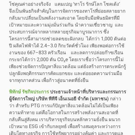
โซ่คุณค่าอย่างจริงจัง แคมเปญ ‘ทาโร รักษ์โลก โชคเด้ง’
จึงเป็นพันธกิจสำคัญในการจัดการซองทาโรที่ย่อยสลายยาก
กลับมาเปลี่ยนเป็นพลังงานสะอาด โดยจับมือพันธมิตรที่มี
เป้าหมายและความมุ่งมั่นร่วมกัน นำความเชี่ยวชาญ และ
ประสบการณ์จากหลากหลายธุรกิจมาบูรณาการ ซึ่ง
โครงการนี้สามารถช่วยลดขยะฝังกลบ ได้กว่า 1,000 ตันต่อ
ปี ผลิตไฟฟ้าได้ 2.4–3.0 กิกะวัตต์ชั่วโมง เพียงพอต่อการใช้
งานของ 667–833 ครัวเรือน และลดการปล่อยก๊าซเรือน
กระจกได้กว่า 2,000 ตัน CO₂e โดยเราเชื่อว่าโครงการนี้ไม่
เพียงช่วยจัดการปัญหาสิ่งแวดล้อม แต่ยังสร้างการตระหนักรู้
ปลูกฝังพฤติกรรมการคัดแยกขยะ และต่อยอดความร่วมมือ
จากทุกภาคส่วน เพื่อก้าวสู่อนาคตที่ยั่งยืน
พิทักษ์ รัชกิจประการ
ประธานเจ้าหน้าที่บริหารและกรรมการ
ผู้จัดการใหญ่ บริษัท พีทีจี เอ็นเนอยี จำกัด (มหาชน)
กล่าว
ว่า สำหรับ PTG การแก้ปัญหาสิ่งแวดล้อมไม่ได้เป็นเพียง
ความท้าทาย แต่คือโอกาสในการสร้างพลังงานสะอาดที่
กลับคืนสู่สังคม เราบริหารธุรกิจบนหลักความยั่งยืน ผนวก
เป้าหมาย ESG เข้ากับกลยุทธ์ เพื่อสร้างสมดุลระหว่างการ
เติบโตทางธุรกิจ การใช้ทรัพยากรอย่างคุ้มค่า และการดูแล