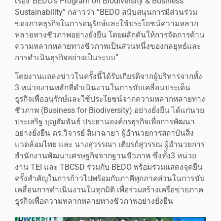
เรื่อง“BEDO’s Program on Biodiversity & Business
Sustainability” กล่าวว่า “BEDO สนับสนุนการมีส่วนร่วม
ของภาคธุรกิจในการอนุรักษ์และใช้ประโยชน์ความหลาก
หลายทางชีวภาพอย่างยั่งยืน โดยผลักดันให้การจัดการด้าน
ความหลากหลายทางชีวภาพเป็นส่วนหนึ่งของกลยุทธ์และ
การดำเนินธุรกิจอย่างเป็นระบบ”
โดยงานแถลงข่าวในครั้งนี้ได้รับเกียรติจากผู้บริหารจากทั้ง
3 หน่วยงานหลักที่ดำเนินงานในการขับเคลื่อนประเด็น
ธุรกิจเพื่ออนุรักษ์และใช้ประโยชน์จากความหลากหลายทาง
ชีวภาพ (Business for Biodiversity) อย่างยั่งยืน ได้แก่นาย
ประเสริฐ บุญสัมพันธ์ ประธานองค์กรธุรกิจเพื่อการพัฒนา
อย่างยั่งยืน ดร.วิจารย์ สิมาฉายา ผู้อำนวยการสถาบันสิ่ง
แวดล้อมไทย และ นางสุวรรณา เตียรถ์สุวรรณ ผู้อำนวยการ
สำนักงานพัฒนาเศรษฐกิจจากฐานชีวภาพ ซึ่งทั้ง3 หน่วย
งาน TEI และ TBCSD ร่วมกับ BEDO พร้อมร่วมแสดงจุดยืน
ครั้งสำคัญในการก้าวไปพร้อมกับภาคีทุกภาคส่วนในการขับ
เคลื่อนการดำเนินงานในทุกมิติ เพื่อร่วมสร้างเครือข่ายภาค
ธุรกิจเพื่อความหลากหลายทางชีวภาพอย่างยั่งยืน