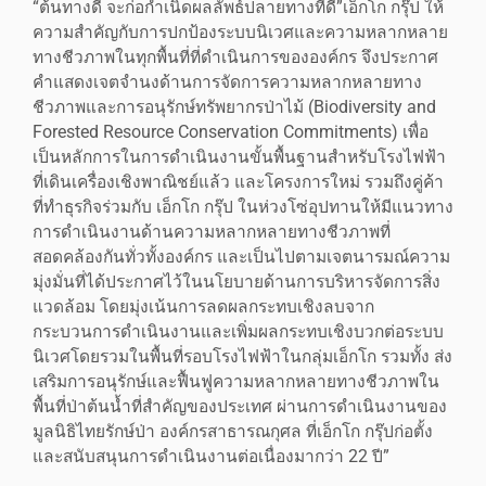
“ต้นทางดี จะก่อกำเนิดผลลัพธ์ปลายทางที่ดี”เอ็กโก กรุ๊ป ให้
ความสำคัญกับการปกป้องระบบนิเวศและความหลากหลาย
ทางชีวภาพในทุกพื้นที่ที่ดำเนินการขององค์กร จึงประกาศ
คำแสดงเจตจำนงด้านการจัดการความหลากหลายทาง
ชีวภาพและการอนุรักษ์ทรัพยากรป่าไม้ (Biodiversity and
Forested Resource Conservation Commitments) เพื่อ
เป็นหลักการในการดำเนินงานขั้นพื้นฐานสำหรับโรงไฟฟ้า
ที่เดินเครื่องเชิงพาณิชย์แล้ว และโครงการใหม่ รวมถึงคู่ค้า
ที่ทำธุรกิจร่วมกับ เอ็กโก กรุ๊ป ในห่วงโซ่อุปทานให้มีแนวทาง
การดำเนินงานด้านความหลากหลายทางชีวภาพที่
สอดคล้องกันทั่วทั้งองค์กร และเป็นไปตามเจตนารมณ์ความ
มุ่งมั่นที่ได้ประกาศไว้ในนโยบายด้านการบริหารจัดการสิ่ง
แวดล้อม โดยมุ่งเน้นการลดผลกระทบเชิงลบจาก
กระบวนการดำเนินงานและเพิ่มผลกระทบเชิงบวกต่อระบบ
นิเวศโดยรวมในพื้นที่รอบโรงไฟฟ้าในกลุ่มเอ็กโก รวมทั้ง ส่ง
เสริมการอนุรักษ์และฟื้นฟูความหลากหลายทางชีวภาพใน
พื้นที่ป่าต้นน้ำที่สำคัญของประเทศ ผ่านการดำเนินงานของ
มูลนิธิไทยรักษ์ป่า องค์กรสาธารณกุศล ที่เอ็กโก กรุ๊ปก่อตั้ง
และสนับสนุนการดำเนินงานต่อเนื่องมากว่า 22 ปี”