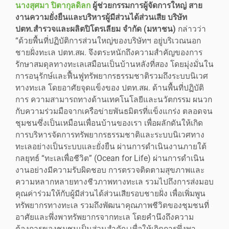
นางสุศมา ปิตากุลดิลก
ผู้ช่วยกรรมการผู้จัดการใหญ่ สาย
งานความยั่งยืนและบริหารผู้มีส่วนได้ส่วนเสีย บริษัท
ปตท.สำรวจและผลิตปิโตรเลียม จำกัด (มหาชน)
กล่าวว่า
“ด้วยพื้นที่ปฏิบัติการส่วนใหญ่ของบริษัทฯ อยู่บริเวณนอก
ชายฝั่งทะเล ปตท.สผ. จึงตระหนักถึงความสำคัญของการ
รักษาสมดุลทางทะเลเสมือนเป็นบ้านหลังที่สอง โดยมุ่งมั่นใน
การอนุรักษ์และฟื้นฟูทรัพยากรธรรมชาติรวมถึงระบบนิเวศ
ทางทะเล โดยอาศัยจุดแข็งของ ปตท.สผ. ด้านพื้นที่ปฏิบัติ
การ ความสามารถทางด้านเทคโนโลยีและนวัตกรรม ผนวก
กับความร่วมมือจากเครือข่ายพันธมิตรที่แข็งแกร่ง ตลอดจน
ชุมชนซึ่งเป็นเหมือนเพื่อนบ้านของเรา เพื่อผลักดันให้เกิด
การบริหารจัดการทรัพยากรธรรมชาติและระบบนิเวศทาง
ทะเลอย่างเป็นระบบและยั่งยืน ผ่านการดำเนินงานภายใต้
กลยุทธ์ “ทะเลเพื่อชีวิต” (Ocean for Life) ผ่านการดำเนิน
งานอย่างมีความรับผิดชอบ การตรวจติดตามสุขภาพและ
ความหลากหลายทางชีวภาพทางทะเล รวมไปถึงการส่งมอบ
คุณค่าร่วมให้กับผู้มีส่วนได้ส่วนเสียรอบชายฝั่ง เพื่อเพิ่มพูน
ทรัพยากรทางทะเล รวมถึงพัฒนาคุณภาพชีวิตของชุมชนที่
อาศัยและพึ่งพาทรัพยากรจากทะเล โดยคำนึงถึงความ