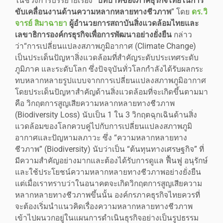
ในช่วงการบรรยายเรื่อง “
บทบาทของภาคธุรกิจไทยในการ
ขับเคลื่อนงานด้านความหลากหลายทางชีวภาพ
” โดย
ดร.วิ
จารย์ สิมาฉายา
ผู้อำนวยการสถาบันสิ่งแวดล้อมไทยและ
เลขาธิการองค์กรธุรกิจเพื่อการพัฒนาอย่างยั่งยืน
กล่าว
ว่า“การเปลี่ยนแปลงสภาพภูมิอากาศ (Climate Change)
เป็นประเด็นปัญหาสิ่งแวดล้อมที่สำคัญระดับประเทศระดับ
ภูมิภาค และระดับโลก ซึ่งปัจจุบันทั่วโลกกำลังได้รับผลกระ
ทบหลากหลายรูปแบบจากการเปลี่ยนแปลงสภาพภูมิอากาศ
โดยประเด็นปัญหาสำคัญด้านสิ่งแวดล้อมที่จะเกิดขึ้นตามมา
คือ วิกฤตการสูญเสียความหลากหลายทางชีวภาพ
(Biodiversity Loss) นับเป็น 1 ใน 3 วิกฤตฉุกเฉินด้านสิ่ง
แวดล้อมของโลกควบคู่ไปกับการเปลี่ยนแปลงสภาพภูมิ
อากาศและปัญหามลภาวะ ซึ่ง “ความหลากหลายทาง
ชีวภาพ” (Biodiversity) นับว่าเป็น “ต้นทุนทางเศรษฐกิจ” ที่
มีความสำคัญอย่างมากและต้องได้รับการดูแล ฟื้นฟู อนุรักษ์
และใช้ประโยชน์ความหลากหลายทางชีวภาพอย่างยั่งยืน
แต่เมื่อเราทราบว่าในอนาคตจะเกิดวิกฤตการสูญเสียความ
หลากหลายทางชีวภาพขึ้นนั้น องค์กรภาคธุรกิจไทยควรที่
จะต้องเริ่มนำแนวคิดเรื่องความหลากหลายทางชีวภาพ
เข้าไปผนวกอยู่ในแผนการดำเนินธุรกิจอย่างเป็นรูปธรรม