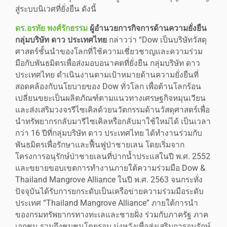
สู่ระบบนิเวศที่ยั่งยืน ดังนี้
ดร.อรทัย พงศ์รักธรรม
ผู้อำนวยการกิจการด้านความยั่งยืน
กลุ่มบริษัท ดาว ประเทศไทย
กล่าวว่า “Dow เป็นบริษัทวัสดุ
ศาสตร์ชั้นนำของโลกที่ใช้ความเชี่ยวชาญและความร่วม
มือกับพันธมิตรเพื่อส่งมอบอนาคตที่ยั่งยืน กลุ่มบริษัท ดาว
ประเทศไทย ดำเนินงานตามเป้าหมายด้านความยั่งยืนที่
สอดคล้องกับนโยบายของ Dow ทั่วโลก เพื่อต้านโลกร้อน
เปลี่ยนขยะเป็นผลิตภัณฑ์ตามแนวทางเศรษฐกิจหมุนเวียน
และส่งเสริมวงจรรีไซเคิลด้วยนวัตกรรมด้านวัสดุศาสตร์เพื่อ
นำทรัพยากรกลับมารีไซเคิลหรือกลับมาใช้ใหม่ได้ เป็นเวลา
กว่า 16 ปีที่กลุ่มบริษัท ดาว ประเทศไทย ได้ทำงานร่วมกับ
พันธมิตรเพื่อรักษาและฟื้นฟูป่าชายเลน โดยเริ่มจาก
โครงการอนุรักษ์ป่าชายเลนที่ปากน้ำประแสในปี พ.ศ. 2552
และขยายขอบเขตการทำงานภายใต้ความร่วมมือ Dow &
Thailand Mangrove Alliance ในปี พ.ศ. 2563 จนกระทั่ง
ปัจจุบันได้รับการยกระดับเป็นเครือข่ายความร่วมมือระดับ
ประเทศ “Thailand Mangrove Alliance” ภายใต้การนำ
ของกรมทรัพยากรทางทะเลและชายฝั่ง ร่วมกับภาครัฐ ภาค
เอกชน รวมถึงชุมชนโดยรอบ มุ่งหวังเพื่อส่งเสริมการอนุรักษ์