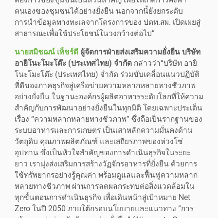
ต้องการของชุมชนเป็นส่วนสำคัญ เพื่อให้เกิดการพึ่งพา
ตนเองของชุมชนได้อย่างยั่งยืน นอกจากนี้ยังยกระดับ
การนำข้อมูลทางทะเลจากโครงการของ ปตท.สผ. เปิดเผยสู่
สาธารณะเพื่อใช้ประโยชน์ในวงกว้างต่อไป”
นายสมิชฌน์ เพ็ชร์ดี
ผู้จัดการฝ่ายส่งเสริมความยั่งยืน บริษัท
อายิโนะโมะโต๊ะ (ประเทศไทย) จำกัด
กล่าวว่า“บริษัท อายิ
โนะโมะโต๊ะ (ประเทศไทย) จำกัด ร่วมขับเคลื่อนแนวปฏิบัติ
ที่ดีของภาคธุรกิจสู่เครือข่ายความหลากหลายทางชีวภาพ
อย่างยั่งยืน ในฐานะองค์กรผู้ผลิตอาหารระดับโลกที่ให้ความ
สำคัญกับการพัฒนาอย่างยั่งยืนในทุกมิติ โดยเฉพาะประเด็น
เรื่อง “ความหลากหลายทางชีวภาพ” ซึ่งถือเป็นรากฐานของ
ระบบอาหารและการเกษตร เป็นเสาหลักความมั่นคงด้าน
วัตถุดิบ คุณภาพผลิตภัณฑ์ และเสถียรภาพของห่วงโซ่
อุปทาน ซึ่งเป็นหัวใจสำคัญของการดำเนินธุรกิจในระยะ
ยาว เรามุ่งส่งเสริมการสร้างวัฏจักรอาหารที่ยั่งยืน ด้วยการ
ใช้ทรัพยากรอย่างรู้คุณค่า พร้อมดูแลและฟื้นฟูความหลาก
หลายทางชีวภาพ ผ่านการลดผลกระทบต่อสิ่งแวดล้อมใน
ทุกขั้นตอนการดำเนินธุรกิจ เพื่อเดินหน้าสู่เป้าหมาย Net
Zero ในปี 2050 ภายใต้กรอบนโยบายและแนวทาง “การ