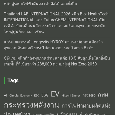
หน้าสู่ระบบไฟฟ้ามั่นคง เข้าถึงได้ และยั่งยืน
Thailand LAB INTERNATIONAL 2026 ผนึก Bio+HealthTech
INTERNATIONAL และ FutureCHEM INTERNATIONAL เปิด
เวที AI ขับเคลื่อนนวัตกรรมวิทยาศาสตร์และสุขภาพ ยกระดับ
ไทยสู่ศูนย์กลางอาเซียน
แกร็บเผยเทรนด์ Longevity-HYROX มาแรง ปลุกคนเมืองรัก
สุขภาพ ดันยอดเรียกรถไปสวนสาธารณะโตกว่า 5 เท่า
ซีพีแรม ผนึกกำลังทุกภาคส่วน สานต่อ 13 ปี #ปลูกเพื่อโลกยั่งยืน
เพิ่มพื้นที่สีเขียวกว่า 288,000 ตร.ม. มุ่งสู่ Net Zero 2050
Tags
EV
กฟผ
ESG
AI
net zero
Circular Economy
EEC
Hitachi Energy
กระทรวงพลังงาน
การไฟฟ้าฝ่ายผลิตแห่ง
ประเทศไทย
นวัตกรรม
น้ำมันดีเซล
ขยะพลาสติก