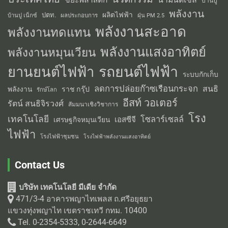
บ้านปู
พลังงาน
ผลิตไฟฟ้า
ปตท.
ผลประกอบการ
บ้านปู เน็กซ์
ฝุ่น PM 2.5
พลังงานสะอาด
พลังงานทดแทน
พลังงานแสงอาทิตย์
พลังงานหมุนเวียน
รถยนต์ไฟฟ้า
ยานยนต์ไฟฟ้า
ระบบกักเก็บ
ลดการปล่อยก๊าซเรือนกระจก
สนธิ
พลังงาน
ราช กรุ๊ป
รักษ์โลก
อีสท์ วอเตอร์
รัตน์ สนธิจิรวงศ์
สัมมนาเชิงวิชาการ
โรง
เทคโนโลยี
โซลาร์เซลล์
เอสซีจี
เศรษฐกิจหมุนเวียน
ไฟฟ้า
โรงไฟฟ้าชุมชน
โรงไฟฟ้าพลังงานแสงอาทิตย์
Contact Us
บริษัท เทคโนโลยี มีเดีย จำกัด
471/3-4 อาคารพญาไทเพลส ถ.ศรีอยุธยา
แขวงทุ่งพญาไท เขตราชเทวี กทม. 10400
Tel. 0-2354-5333, 0-2644-6649