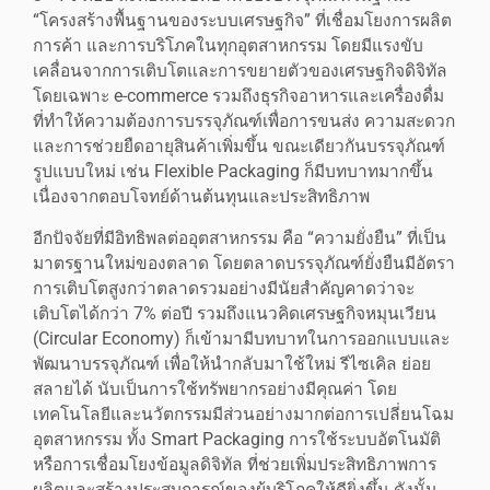
“โครงสร้างพื้นฐานของระบบเศรษฐกิจ” ที่เชื่อมโยงการผลิต
การค้า และการบริโภคในทุกอุตสาหกรรม โดยมีแรงขับ
เคลื่อนจากการเติบโตและการขยายตัวของเศรษฐกิจดิจิทัล
โดยเฉพาะ e-commerce รวมถึงธุรกิจอาหารและเครื่องดื่ม
ที่ทำให้ความต้องการบรรจุภัณฑ์เพื่อการขนส่ง ความสะดวก
และการช่วยยืดอายุสินค้าเพิ่มขึ้น ขณะเดียวกันบรรจุภัณฑ์
รูปแบบใหม่ เช่น Flexible Packaging ก็มีบทบาทมากขึ้น
เนื่องจากตอบโจทย์ด้านต้นทุนและประสิทธิภาพ
อีกปัจจัยที่มีอิทธิพลต่ออุตสาหกรรม คือ “ความยั่งยืน” ที่เป็น
มาตรฐานใหม่ของตลาด โดยตลาดบรรจุภัณฑ์ยั่งยืนมีอัตรา
การเติบโตสูงกว่าตลาดรวมอย่างมีนัยสำคัญคาดว่าจะ
เติบโตได้กว่า 7% ต่อปี รวมถึงแนวคิดเศรษฐกิจหมุนเวียน
(Circular Economy) ก็เข้ามามีบทบาทในการออกแบบและ
พัฒนาบรรจุภัณฑ์ เพื่อให้นำกลับมาใช้ใหม่ รีไซเคิล ย่อย
สลายได้ นับเป็นการใช้ทรัพยากรอย่างมีคุณค่า โดย
เทคโนโลยีและนวัตกรรมมีส่วนอย่างมากต่อการเปลี่ยนโฉม
อุตสาหกรรม ทั้ง Smart Packaging การใช้ระบบอัตโนมัติ
หรือการเชื่อมโยงข้อมูลดิจิทัล ที่ช่วยเพิ่มประสิทธิภาพการ
ผลิตและสร้างประสบการณ์ของผู้บริโภคให้ดียิ่งขึ้น ดังนั้น