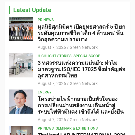
Latest Update
PR NEWS
มูลนิธิศุภนิมิตฯ เปิดยุทธศาสตร์ 5 ปี ยก
ระดับคุณภาพชีวิต ‘เด็ก 4 ล้านคน’ พ้น
วิกฤตความเปราะบาง
August 7, 2026
Green Network
HIGHLIGHT STORIES
SPECIAL SCOOP
3 ทศวรรษแห่งความแม่นยำ: ทำไม
มาตรฐาน ISO/IEC 17025 จึงสำคัญต่อ
อุตสาหกรรมไทย
August 7, 2026
Green Network
ENERGY
โครงข่ายไฟฟ้ากลายเป็นหัวใจของ
การเปลี่ยนผ่านพลังงาน เดินหน้าสู่
ระบบไฟฟ้ามั่นคง เข้าถึงได้ และยั่งยืน
August 7, 2026
Green Network
PR NEWS
SEMINAR & EXHIBITIONS