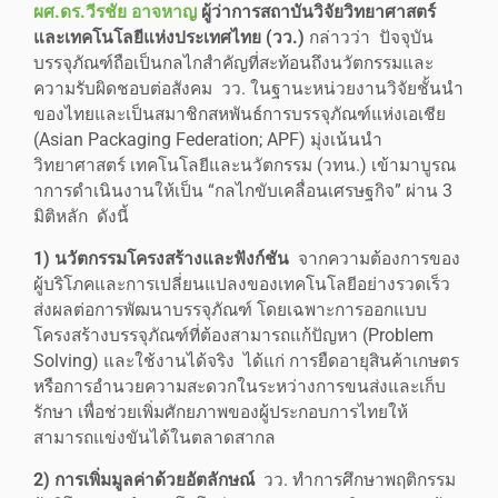
ผศ.ดร.วีรชัย อาจหาญ
ผู้ว่าการสถาบันวิจัยวิทยาศาสตร์
และเทคโนโลยีแห่งประเทศไทย (วว.)
กล่าวว่า ปัจจุบัน
บรรจุภัณฑ์ถือเป็นกลไกสำคัญที่สะท้อนถึงนวัตกรรมและ
ความรับผิดชอบต่อสังคม วว. ในฐานะหน่วยงานวิจัยชั้นนำ
ของไทยและเป็นสมาชิกสหพันธ์การบรรจุภัณฑ์แห่งเอเชีย
(Asian Packaging Federation; APF) มุ่งเน้นนำ
วิทยาศาสตร์ เทคโนโลยีและนวัตกรรม (วทน.) เข้ามาบูรณ
าการดำเนินงานให้เป็น “กลไกขับเคลื่อนเศรษฐกิจ” ผ่าน 3
มิติหลัก ดังนี้
1) นวัตกรรมโครงสร้างและฟังก์ชัน
จากความต้องการของ
ผู้บริโภคและการเปลี่ยนแปลงของเทคโนโลยีอย่างรวดเร็ว
ส่งผลต่อการพัฒนาบรรจุภัณฑ์ โดยเฉพาะการออกแบบ
โครงสร้างบรรจุภัณฑ์ที่ต้องสามารถแก้ปัญหา (Problem
Solving) และใช้งานได้จริง ได้แก่ การยืดอายุสินค้าเกษตร
หรือการอำนวยความสะดวกในระหว่างการขนส่งและเก็บ
รักษา เพื่อช่วยเพิ่มศักยภาพของผู้ประกอบการไทยให้
สามารถแข่งขันได้ในตลาดสากล
2) การเพิ่มมูลค่าด้วยอัตลักษณ์
วว. ทำการศึกษาพฤติกรรม