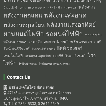
นวัตกรรม
น้ำมันดีเซล
ขยะพลาสติก
บ้านปู
พลังงาน
ผลิตไฟฟ้า
ปตท.
ผลประกอบการ
บ้านปู เน็กซ์
ฝุ่น PM 2.5
พลังงานสะอาด
พลังงานทดแทน
พลังงานแสงอาทิตย์
พลังงานหมุนเวียน
รถยนต์ไฟฟ้า
ยานยนต์ไฟฟ้า
ระบบกักเก็บ
ลดการปล่อยก๊าซเรือนกระจก
สนธิ
พลังงาน
ราช กรุ๊ป
รักษ์โลก
อีสท์ วอเตอร์
รัตน์ สนธิจิรวงศ์
สัมมนาเชิงวิชาการ
โรง
เทคโนโลยี
โซลาร์เซลล์
เอสซีจี
เศรษฐกิจหมุนเวียน
ไฟฟ้า
โรงไฟฟ้าชุมชน
โรงไฟฟ้าพลังงานแสงอาทิตย์
Contact Us
บริษัท เทคโนโลยี มีเดีย จำกัด
471/3-4 อาคารพญาไทเพลส ถ.ศรีอยุธยา
แขวงทุ่งพญาไท เขตราชเทวี กทม. 10400
Tel. 0-2354-5333, 0-2644-6649