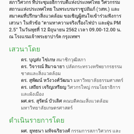
สภาวิศวกร ที่ประชุมอธิการบดีแห่งประเทศไทย วิศวกรรม
สถานแห่งประเทศไทย ในพระบรมราชูปถัมภ์ (วสท.) และ
สมาคมที่ปรึกษาสิ่งแวดล้อม ขอเชิญผู้สนใจเข้าร่วมฟังการ
เสวนา ในหัวข้อ “ตามหาความจริงเรื่องไฟป่า และฝุ่น PM
2.5” ในวันพุธที่ 12 มิถุนายน 2562 เวลา 09.00-12.00 น.
ณ โรงแรมเจ้าพระยาปาร์ค กรุงเทพฯ
เสวนาโดย
ดร. บุญส่ง ไข่เกษ
สมาชิกวุฒิสภา
ดร. วิจารณ์ สิมาฉายา
ปลัดกระทรวงทรัพยากรธรรม
ชาตและสิ่งแวดล้อม
ดร. สุพัฒน์ หวังวงศ์วัฒนา
มหาวิทยาลัยธรรมศาสตร์
ดร. เสถียร เจริญเหรียญ
วิศวกรใหญ่ กรมโยธาธิการ
และผังเมือง
ผศ.ดร. สุรัตน์ บัวเลิศ
คณบดีคณะสิ่งแวดล้อม
มหาวิทยาลัยเกษตรศาสตร์
ดำเนินรายการโดย
ผศ. ยุทธนา มหัจฉริยวงศ์
กรรมการสภาวิศวกร และ