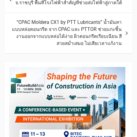
จ.ราชบุรี พื้นที่โรงไฟฟ้าสำคัญที่ช่วยส่งไฟฟ้าสู่ภาคใต้
“CPAC Moldera CX1 by PTT Lubricants” น้ำมันทา
แบบหล่อคอนกรีต จาก CPAC และ PTTOR ช่วยแกะชิ้น
งานออกจากแบบหล่อได้ง่าย ผิวคอนกรีตเรียบเนียน สี
สวยสม่ำเสมอ ไม่เสียเวลาแก้งาน