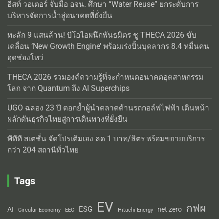
อีสท์ วอเตอร์ จับมือ อจน. ศึกษา “Water Reuse” ยกระดับการ
บริหารจัดการน้ำสู่อนาคตที่ยั่งยืน
ทะลัก 9 แสนล้าน! บีโอไอผนึกพันธมิตร ชู THECA 2026 ขับ
เคลื่อน ‘New Growth Engine’ พร้อมเร่งปั้นบุคลากร 8.4 หมื่นคน
อุดช่องโหว่
THECA 2026 รวมองค์ความรู้ที่จะกำหนดอนาคตอุตสาหกรรม
โลก จาก Quantum ถึง AI Superchips
UGO ฉลอง 23 ปี ตอกย้ำผู้นำตลาดด้านรถกอล์ฟไฟฟ้า เดินหน้า
ผลักดันธุรกิจไทยสู่การเดินทางที่ยั่งยืน
พีทีที สเตชั่น จัดโปรเติมเอง ลด 1 บาท/ลิตร พร้อมขยายบริการ
กว่า 204 สถานีทั่วไทย
Tags
EV
กฟผ
ESG
AI
net zero
Circular Economy
EEC
Hitachi Energy