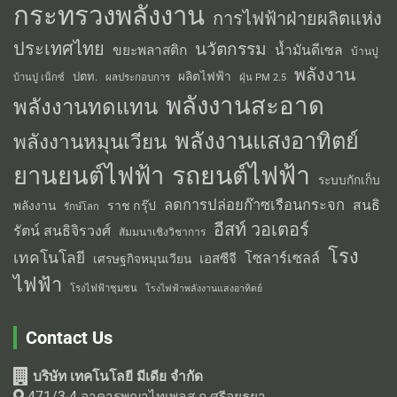
กระทรวงพลังงาน
การไฟฟ้าฝ่ายผลิตแห่ง
ประเทศไทย
นวัตกรรม
น้ำมันดีเซล
ขยะพลาสติก
บ้านปู
พลังงาน
ผลิตไฟฟ้า
ปตท.
ผลประกอบการ
บ้านปู เน็กซ์
ฝุ่น PM 2.5
พลังงานสะอาด
พลังงานทดแทน
พลังงานแสงอาทิตย์
พลังงานหมุนเวียน
รถยนต์ไฟฟ้า
ยานยนต์ไฟฟ้า
ระบบกักเก็บ
ลดการปล่อยก๊าซเรือนกระจก
สนธิ
พลังงาน
ราช กรุ๊ป
รักษ์โลก
อีสท์ วอเตอร์
รัตน์ สนธิจิรวงศ์
สัมมนาเชิงวิชาการ
โรง
เทคโนโลยี
โซลาร์เซลล์
เอสซีจี
เศรษฐกิจหมุนเวียน
ไฟฟ้า
โรงไฟฟ้าชุมชน
โรงไฟฟ้าพลังงานแสงอาทิตย์
Contact Us
บริษัท เทคโนโลยี มีเดีย จำกัด