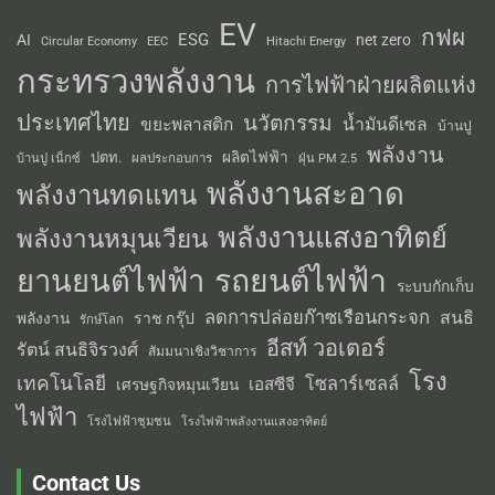
EV
กฟผ
ESG
AI
net zero
Circular Economy
EEC
Hitachi Energy
กระทรวงพลังงาน
การไฟฟ้าฝ่ายผลิตแห่ง
ประเทศไทย
นวัตกรรม
น้ำมันดีเซล
ขยะพลาสติก
บ้านปู
พลังงาน
ผลิตไฟฟ้า
ปตท.
ผลประกอบการ
บ้านปู เน็กซ์
ฝุ่น PM 2.5
พลังงานสะอาด
พลังงานทดแทน
พลังงานแสงอาทิตย์
พลังงานหมุนเวียน
รถยนต์ไฟฟ้า
ยานยนต์ไฟฟ้า
ระบบกักเก็บ
ลดการปล่อยก๊าซเรือนกระจก
สนธิ
พลังงาน
ราช กรุ๊ป
รักษ์โลก
อีสท์ วอเตอร์
รัตน์ สนธิจิรวงศ์
สัมมนาเชิงวิชาการ
โรง
เทคโนโลยี
โซลาร์เซลล์
เอสซีจี
เศรษฐกิจหมุนเวียน
ไฟฟ้า
โรงไฟฟ้าชุมชน
โรงไฟฟ้าพลังงานแสงอาทิตย์
Contact Us