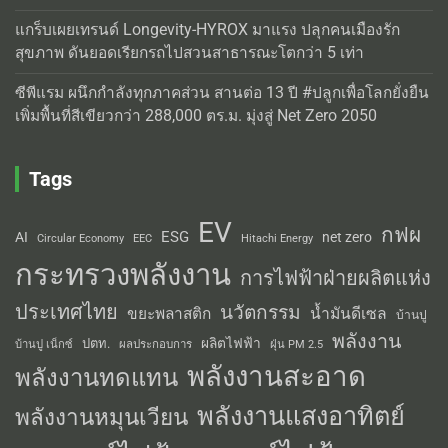
แกร็บเผยเทรนด์ Longevity-HYROX มาแรง ปลุกคนเมืองรัก
สุขภาพ ดันยอดเรียกรถไปสวนสาธารณะโตกว่า 5 เท่า
ซีพีแรม ผนึกกำลังทุกภาคส่วน สานต่อ 13 ปี #ปลูกเพื่อโลกยั่งยืน
เพิ่มพื้นที่สีเขียวกว่า 288,000 ตร.ม. มุ่งสู่ Net Zero 2050
Tags
EV
กฟผ
ESG
AI
net zero
Circular Economy
EEC
Hitachi Energy
กระทรวงพลังงาน
การไฟฟ้าฝ่ายผลิตแห่ง
ประเทศไทย
นวัตกรรม
น้ำมันดีเซล
ขยะพลาสติก
บ้านปู
พลังงาน
ผลิตไฟฟ้า
ปตท.
ผลประกอบการ
บ้านปู เน็กซ์
ฝุ่น PM 2.5
พลังงานสะอาด
พลังงานทดแทน
พลังงานแสงอาทิตย์
พลังงานหมุนเวียน