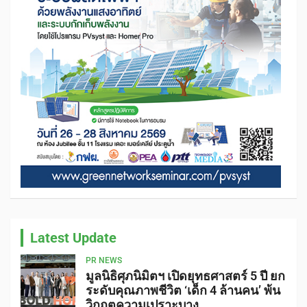
Latest Update
PR NEWS
มูลนิธิศุภนิมิตฯ เปิดยุทธศาสตร์ 5 ปี ยก
ระดับคุณภาพชีวิต ‘เด็ก 4 ล้านคน’ พ้น
วิกฤตความเปราะบาง