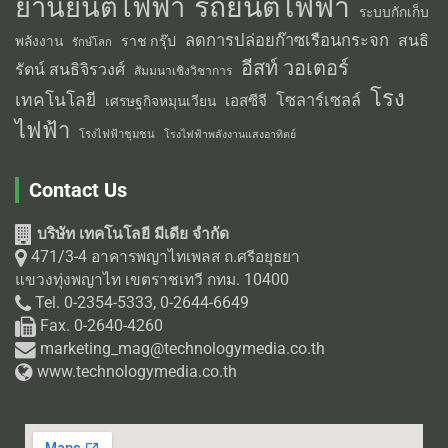
รถยนต์ไฟฟ้า
ยานยนต์ไฟฟ้า
ระบบกักเก็บ
ลดการปล่อยก๊าซเรือนกระจก
สนธิ
พลังงาน
ราช กรุ๊ป
รักษ์โลก
อีสท์ วอเตอร์
รัตน์ สนธิจิรวงศ์
สัมมนาเชิงวิชาการ
โรง
เทคโนโลยี
โซลาร์เซลล์
เอสซีจี
เศรษฐกิจหมุนเวียน
ไฟฟ้า
โรงไฟฟ้าชุมชน
โรงไฟฟ้าพลังงานแสงอาทิตย์
Contact Us
บริษัท เทคโนโลยี มีเดีย จำกัด
471/3-4 อาคารพญาไทเพลส ถ.ศรีอยุธยา
แขวงทุ่งพญาไท เขตราชเทวี กทม. 10400
Tel. 0-2354-5333, 0-2644-6649
Fax. 0-2640-4260
marketing_mag@technologymedia.co.th
www.technologymedia.co.th