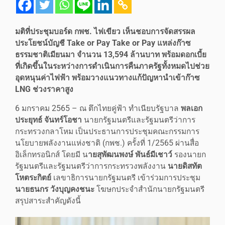
มติที่ประชุมบอร์ด กพช. ไฟเขียว เห็นชอบการจัดสรรผล
ประโยชน์บัญชี Take or Pay Take or Pay แหล่งก๊าซ
ธรรมชาติเมียนมา จํานวน 13,594 ล้านบาท พร้อมดอกเบี้ย
ที่เกิดขึ้นในระหว่างการดำเนินการคืนภาครัฐทั้งหมดไปช่วย
อุดหนุนค่าไฟฟ้า พร้อมวางแนวทางแก้ปัญหานำเข้าก๊าซ
LNG ช่วงราคาสูง
6 มกราคม 2565 – ณ ตึกไทยคู่ฟ้า ทำเนียบรัฐบาล
พลเอก
ประยุทธ์ จันทร์โอชา
นายกรัฐมนตรีและรัฐมนตรีว่าการ
กระทรวงกลาโหม เป็นประธานการประชุมคณะกรรมการ
นโยบายพลังงานแห่งชาติ (กพช.) ครั้งที่ 1/2565 ผ่านสื่อ
อิเล็กทรอนิกส์ โดยมี น
ายสุพัฒนพงษ์ พันธ์มีเชาว์
รองนายก
รัฐมนตรีและรัฐมนตรีว่าการกระทรวงพลังงาน
นายดิสทัต
โหตระกิตย์
เลขาธิการนายกรัฐมนตรี เข้าร่วมการประชุม
นายธนกร วังบุญคงชนะ
โฆษกประจำสำนักนายกรัฐมนตรี
สรุปสาระสำคัญดังนี้