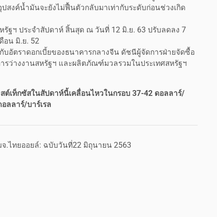
ปสงค์น้ำมันจะยังไม่ฟื้นตัวกลับมาเท่ากับระดับก่อนช่วงเกิด
 ประจำสัปดาห์ สิ้นสุด ณ วันที่ 12 มิ.ย. 63 ปรับลดลง 7
ดือน มิ.ย. 52
ยวกับอัตราดอกเบี้ยของธนาคารกลางจีน ดัชนีผู้จัดการฝ่ายจัดซื้อ
ดิการว่างงานสหรัฐฯ และผลิตภัณฑ์มวลรวมในประเทศสหรัฐฯ
เวสต์เท็กซัสในสัปดาห์นี้เคลื่อนไหวในกรอบ 37-42 ดอลลาร์/
ดอลลาร์/บาร์เรล
.ไทยออยล์: ฉบับวันที่22 มิถุนายน 2563