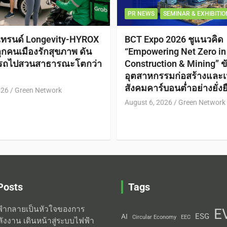
PR NEWS
SEMINAR & EXHIBITIO
เทรนด์ Longevity-HYROX
BCT Expo 2026 ชูแนวคิด
กคนเมืองรักสุขภาพ ดัน
“Empowering Net Zero in
กรถไปสวนสาธารณะโตกว่า
Construction & Mining” ขั
อุตสาหกรรมก่อสร้างและเหม
สังคมคาร์บอนต่ำอย่างยั่งย
026
Green Network
August 6, 2026
Green Network
Posts
Tags
้ากลายเป็นหัวใจของการ
E
ESG
AI
Circular Economy
EEC
ลังงาน เดินหน้าสู่ระบบไฟฟ้า