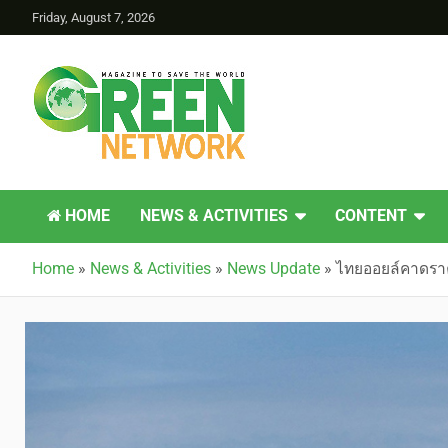
Friday, August 7, 2026
Green Network
HOME
NEWS & ACTIVITIES
CONTENT
Home
»
News & Activities
»
News Update
»
ไทยออยล์คาดราค