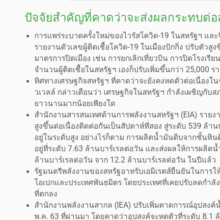
ปัจจัยสำคัญที่คาดว่าจะส่งผลกระทบต่อ
การแพร่ระบาดครั้งใหม่ของไวรัสโควิด-19 ในสหรัฐฯ และจ
รายงานตัวเลขผู้ติดเชื้อโควิด-19 ในเมืองปักกิ่ง ปรับตัวสู
มาตรการปิดเมือง เช่น การยกเลิกเที่ยวบิน การปิดโรงเรียน
จำนวนผู้ติดเชื้อในสหรัฐฯ เองก็ปรับเพิ่มขึ้นกว่า 25,000
ทิศทางเศรษฐกิจสหรัฐฯ ที่คาดว่าจะยังคงหดตัวต่อเนื่อง
วเวลล์ กล่าวเตือนว่า เศรษฐกิจในสหรัฐฯ กำลังเผชิญกับส
ยาวนานมากน้อยเพียงใด
สำนักงานสารสนเทศด้านการพลังงานสหรัฐฯ (EIA) รายงานป
สูงขึ้นต่อเนื่องติดต่อกันเป็นสัปดาห์ที่สอง สู่ระดับ 539 
อยู่ในระดับสูง อย่างไรก็ตาม การผลิตน้ำมันดิบจากชั้นห
อยู่ที่ระดับ 7.63 ล้านบาร์เรลต่อวัน และส่งผลให้การผลิต
ล้านบาร์เรลต่อวัน จาก 12.2 ล้านบาร์เรลต่อวัน ในปีแล้ว
รัฐมนตรีพลังงานของสหรัฐอาหรับเอมิเรตส์ยืนยันในการใ
โอเปกและประเทศพันธมิตร โดยประเทศที่เคยปรับลดกำลังก
ที่ตกลง
สำนักงานพลังงานสากล (IEA) ปรับเพิ่มคาดการณ์อุปสงค์น้ำ
พ.ค. 63 ที่ผ่านมา โดยคาดว่าอุปสงค์จะหดตัวที่ระดับ 8.1 ล