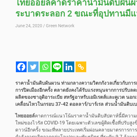
ไทยออยล์คาดราคาน้ำมันดิบผันผ
ระบาดระลอก 2 ขณะที่อุปทานมีแน
June 24, 2020
Green Network
ราคาน้ำมันดิบผันผวน ท่ามกลางความวิตกกังวลเกี่ยวกับการ
การปิดเมืองอีกครั้ง ตลาดยังคงได้รับแรงหนุนจากการปรับ
ผลิตของซาอุดิอาระเบีย สหรัฐอาหรับเอมิเรตส์และคูเวต นอกเ
เคลื่อนไหวในกรอบ 37-42 ดอลลาร์/บาร์เรล ส่วนน้ำมันดิบเบ
ไทยออยล์
คาดการณ์แนวโน้มราคาน้ำมันดิบสัปดาห์นี้มีความ
ใหม่ของไวรัส COVID-19 โดยเฉพาะตัวเลขผู้ติดเชื้อที่ปรับสู
ดาวน์อีกครั้ง ขณะที่หลายประเทศเริ่มผ่อนคลายมาตรการกา
กำลังการผลิตจากกลุ่มโอเปกและพันธมิตร ที่ระดับ 9.7 ล้าน