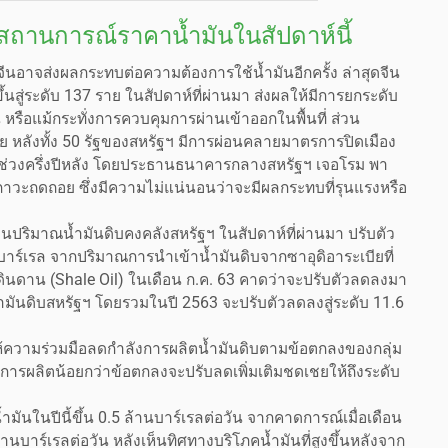
สถานการณ์ราคาน้ำมันในสัปดาห์นี้
ีนอาจส่งผลกระทบต่อความต้องการใช้น้ำมันอีกครั้ง ล่าสุดจีน
งขึ้นสู่ระดับ 137 ราย ในสัปดาห์ที่ผ่านมา ส่งผลให้มีการยกระดับ
 หรือแม้กระทั่งการควบคุมการผ่านเข้าออกในพื้นที่ ส่วน
 ราย หลังทั้ง 50 รัฐของสหรัฐฯ มีการผ่อนคลายมาตรการปิดเมือง
ในช่วงครึ่งปีหลัง โดยประธานธนาคารกลางสหรัฐฯ เจอโรม พา
ภาวะถดถอย ซึ่งมีความไม่แน่นอนว่าจะมีผลกระทบที่รุนแรงหรือ
ริมาณน้ำมันดิบคงคลังสหรัฐฯ ในสัปดาห์ที่ผ่านมา ปรับตัว
ล้านบาร์เรล จากปริมาณการนำเข้าน้ำมันดิบจากซาอุดิอาระเบียที่
ินดินดาน (Shale Oil) ในเดือน ก.ค. 63 คาดว่าจะปรับตัวลดลงมา
น้ำมันดิบสหรัฐฯ โดยรวมในปี 2563 จะปรับตัวลดลงสู่ระดับ 11.6
ห้ความร่วมมือลดกำลังการผลิตน้ำมันดิบตามข้อตกลงของกลุ่ม
ารผลิตน้อยกว่าข้อตกลงจะปรับลดเพิ่มเติมชดเชยให้ถึงระดับ
มันในปีนี้ขึ้น 0.5 ล้านบาร์เรลต่อวัน จากคาดการณ์เมื่อเดือน
้านบาร์เรลต่อวัน หลังเห็นทิศทางบริโภคน้ำมันที่สูงขึ้นหลังจาก