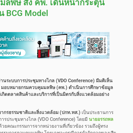
ิษ สั่ง คพ. เดินหน้ากระตุ้น
ุน BCG Model
 ผ่านระบบการประชุมทางไกล (VDO Conference) มีมติเห็น
้อม มอบหมายกรมควบคุมมลพิษ (คพ.) ดำเนินการศึกษาข้อมูล
กิดตลาดสินค้าและบริการที่เป็นมิตรกับสิ่งแวดล้อมอย่าง
ากรธรรมชาติและสิ่งแวดล้อม (ปกท.ทส.)
เป็นประธานการ
บการประชุมทางไกล (VDO Conference) โดยมี
นายอรรถพล
ด้วยคณะกรรมการจากหน่วยงานที่เกี่ยวข้อง รวมถึงผู้ทรง
ะกรรมการควบคุมมลพิษ โดยเฉพาะกรณีการกำจัดกากของเสีย