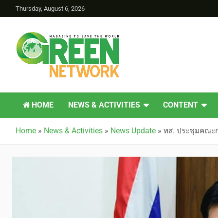
Thursday, August 6, 2026
Green Network
HOME
NEWS & ACTIVITIES
CONTENT
Home
»
News & Activities
»
News Update
»
ทส. ประชุมคณะกร