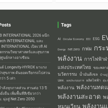
Posts
Tags
AB INTERNATIONAL 2026 ผนึก
E
ESG
AI
Circular Economy
EEC
Tech INTERNATIONAL และ
กระ
INTERNATIONAL เปิดเวที AI
กฟผ
net zero
Energy
วัตกรรมวิทยาศาสตร์และสุขภาพ
พลังงาน
่ศูนย์กลางอาเซียน
การไฟฟ้าฝ่
แห่งประเทศไทย
นด์ Longevity-HYROX มาแรง
ขยะพลาส
รักสุขภาพ ดันยอดเรียกรถไปสวน
นวัตกรรม
น้ำมันดีเซล
บ้านปู
่า 5 เท่า
ผลิตไฟฟ้า
ปตท.
ผลประกอบการ
ฝุ่น
พลังงานทด
พลังงาน
กำลังทุกภาคส่วน สานต่อ 13 ปี
่งยืน เพิ่มพื้นที่สีเขียวกว่า
พลังงานสะอาด
พ
 มุ่งสู่ Net Zero 2050
พลังงานแ
หมุนเวียน