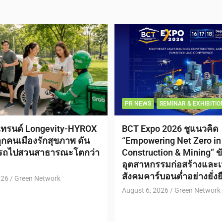
PR NEWS
SEMINAR & EXHIBITIO
เทรนด์ Longevity-HYROX
BCT Expo 2026 ชูแนวคิด
กคนเมืองรักสุขภาพ ดัน
“Empowering Net Zero in
กรถไปสวนสาธารณะโตกว่า
Construction & Mining” ขั
อุตสาหกรรมก่อสร้างและเหม
สังคมคาร์บอนต่ำอย่างยั่งย
026
Green Network
August 6, 2026
Green Network