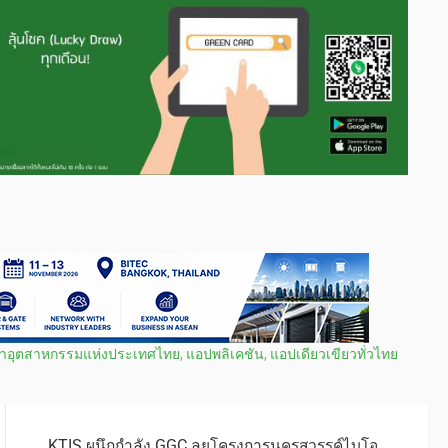
าอุตสาหกรรมแห่งประเทศไทย
,
แอปพลิเคชัน
,
แอปเดียวเขียวทั่วไทย
KTIS ผนึกกำลัง GGC ลุยโครงการนครสวรรค์ไบโอ