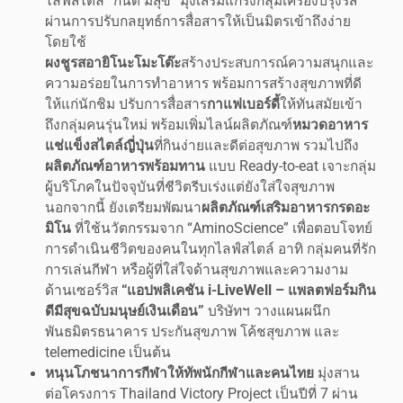
ไลฟ์สไตล์ “กินดี มีสุข” มุ่งเสริมแกร่งกลุ่มเครื่องปรุงรส
ผ่านการปรับกลยุทธ์การสื่อสารให้เป็นมิตรเข้าถึงง่าย
โดยใช้
ผงชูรสอายิโนะโมะโต๊ะ
สร้างประสบการณ์ความสนุกและ
ความอร่อยในการทำอาหาร พร้อมการสร้างสุขภาพที่ดี
ให้แก่นักชิม ปรับการสื่อสาร
กาแฟเบอร์ดี้
ให้ทันสมัยเข้า
ถึงกลุ่มคนรุ่นใหม่ พร้อมเพิ่มไลน์ผลิตภัณฑ์
หมวดอาหาร
แช่แข็งสไตล์ญี่ปุ่น
ที่กินง่ายและดีต่อสุขภาพ รวมไปถึง
ผลิตภัณฑ์อาหารพร้อมทาน
แบบ Ready-to-eat เจาะกลุ่ม
ผู้บริโภคในปัจจุบันที่ชีวิตรีบเร่งแต่ยังใส่ใจสุขภาพ
นอกจากนี้ ยังเตรียมพัฒนา
ผลิตภัณฑ์เสริมอาหารกรดอะ
มิโน
ที่ใช้นวัตกรรมจาก “AminoScience” เพื่อตอบโจทย์
การดำเนินชีวิตของคนในทุกไลฟ์สไตล์ อาทิ กลุ่มคนที่รัก
การเล่นกีฬา หรือผู้ที่ใส่ใจด้านสุขภาพและความงาม
ด้านเซอร์วิส
“แอปพลิเคชัน
i-LiveWell –
แพลตฟอร์มกิน
ดีมีสุขฉบับมนุษย์เงินเดือน”
บริษัทฯ วางแผนผนึก
พันธมิตรธนาคาร ประกันสุขภาพ โค้ชสุขภาพ และ
telemedicine เป็นต้น
หนุนโภชนาการกีฬาให้ทัพนักกีฬาและคนไทย
มุ่งสาน
ต่อโครงการ Thailand Victory Project เป็นปีที่ 7 ผ่าน