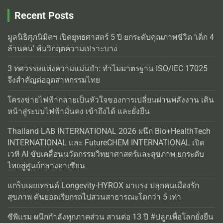
Recent Posts
มูลนิธิศุภนิมิตฯ เปิดยุทธศาสตร์ 5 ปี ยกระดับคุณภาพชีวิต ‘เด็ก 4
ล้านคน’ พ้นวิกฤตความเปราะบาง
3 ทศวรรษแห่งความแม่นยำ: ทำไมมาตรฐาน ISO/IEC 17025
จึงสำคัญต่ออุตสาหกรรมไทย
โครงข่ายไฟฟ้ากลายเป็นหัวใจของการเปลี่ยนผ่านพลังงาน เดิน
หน้าสู่ระบบไฟฟ้ามั่นคง เข้าถึงได้ และยั่งยืน
Thailand LAB INTERNATIONAL 2026 ผนึก Bio+HealthTech
INTERNATIONAL และ FutureCHEM INTERNATIONAL เปิด
เวที AI ขับเคลื่อนนวัตกรรมวิทยาศาสตร์และสุขภาพ ยกระดับ
ไทยสู่ศูนย์กลางอาเซียน
แกร็บเผยเทรนด์ Longevity-HYROX มาแรง ปลุกคนเมืองรัก
สุขภาพ ดันยอดเรียกรถไปสวนสาธารณะโตกว่า 5 เท่า
ซีพีแรม ผนึกกำลังทุกภาคส่วน สานต่อ 13 ปี #ปลูกเพื่อโลกยั่งยืน