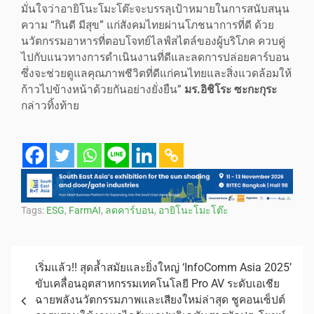
มั่นใจว่าอายิโนะโมะโต๊ะจะบรรลุเป้าหมายในการสนับสนุน
ความ “กินดี มีสุข” แก่สังคมไทยผ่านโภชนาการที่ดี ด้วย
นวัตกรรมอาหารที่ตอบโจทย์ไลฟ์สไตล์ของผู้บริโภค ควบคู่
ไปกับแนวทางการดำเนินงานที่ดีและลดการปล่อยคาร์บอน
ซึ่งจะช่วยดูแลคุณภาพชีวิตที่ดีแก่คนไทยและสิ่งแวดล้อมให้
ก้าวไปข้างหน้าด้วยกันอย่างยั่งยืน”
มร
.
อิชิโระ ซะกะกุระ
กล่าวทิ้งท้าย
Tags:
ESG
,
FarmAI
,
ลดคาร์บอน
,
อายิโนะโมะโต๊ะ
เริ่มแล้ว!! สุดล้ำสมัยและยิ่งใหญ่ ‘InfoComm Asia 2025’
ขับเคลื่อนอุตสาหกรรมเทคโนโลยี Pro AV ระดับเอเชีย
ฉายพลังนวัตกรรมภาพและเสียงใหม่ล่าสุด ชูคอนเซ็ปต์