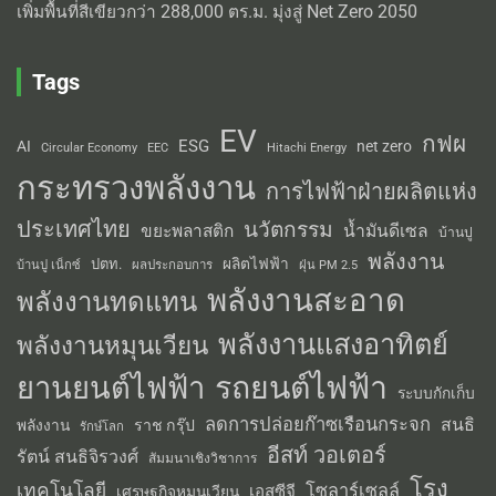
เพิ่มพื้นที่สีเขียวกว่า 288,000 ตร.ม. มุ่งสู่ Net Zero 2050
Tags
EV
กฟผ
ESG
AI
net zero
Circular Economy
EEC
Hitachi Energy
กระทรวงพลังงาน
การไฟฟ้าฝ่ายผลิตแห่ง
ประเทศไทย
นวัตกรรม
น้ำมันดีเซล
ขยะพลาสติก
บ้านปู
พลังงาน
ผลิตไฟฟ้า
ปตท.
ผลประกอบการ
บ้านปู เน็กซ์
ฝุ่น PM 2.5
พลังงานสะอาด
พลังงานทดแทน
พลังงานแสงอาทิตย์
พลังงานหมุนเวียน
รถยนต์ไฟฟ้า
ยานยนต์ไฟฟ้า
ระบบกักเก็บ
ลดการปล่อยก๊าซเรือนกระจก
สนธิ
พลังงาน
ราช กรุ๊ป
รักษ์โลก
อีสท์ วอเตอร์
รัตน์ สนธิจิรวงศ์
สัมมนาเชิงวิชาการ
โรง
เทคโนโลยี
โซลาร์เซลล์
เอสซีจี
เศรษฐกิจหมุนเวียน