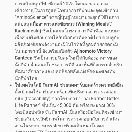
การสนับสนุนกีฬาซีเกมส์ 2025 โดยต่อยอดความ
เชี่ยวชาญในการดูแลโภชนาการกีฬาและจุดแข็งด้าน
“AminoScience” จากญี่ปุ่นสู่ไทย มาประยุกต์ใช้ในการ
สนับสนุน
มื้ออาหารแห่งชัยชนะ
(Winning Meals®
Kachimeshi)
ซึ่งเป็นแผนโภชนาการกีฬาที่ออกแบบมา
เพื่อส่งเสริมศักยภาพให้กับนักกีฬาทีมชาติไทย ควบคู่กับ
ผลิตภัณฑ์เจลพลังงานอะมิโนไวทัลที่อุดมด้วยกรดอะมิ
โน นอกจากนี้ ยังเตรียมเปิดตัว
Ajinomoto Victory
Canteen
ซึ่งเป็นการปรับลุคใหม่ให้กับห้องอาหารของ
นักกีฬา นำเสนอโภชนาการที่ดี และพื้นที่กิจกรรมสำหรับ
พัฒนาศักยภาพและปลดล็อกพลังแห่งชัยชนะของทัพ
นักกีฬาไทย
ใช้เทคโนโลยี
FarmAI
ช่วยลดคาร์บอนสร้างความยั่งยืน
ตั้งเป้าลดใช้คาร์บอน พร้อมเพิ่มปริมาณการตรวจสอบ
กลับ (traceability) จากโครงการ “Thai Farmer Better
Life Partner” ขึ้นเป็น 45,000 ตัน หรือประมาณ 30%
โดยมีแอปพลิเคชัน FarmAI เป็นเครื่องมือใหม่ที่จะเข้ามา
ช่วยเสริมประสิทธิภาพในการตรวจสอบกลับการดำเนิน
งานในระบบ ecosystem พร้อมเดินหน้าโมเดล