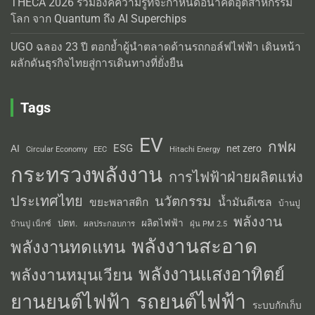
THECA 2026 รวมองค์ความรู้ที่จะกำหนดอนาคตอุตสาหกรรม
โลก จาก Quantum ถึง AI Superchips
UGO ฉลอง 23 ปี ตอกย้ำผู้นำตลาดด้านรถกอล์ฟไฟฟ้า เดินหน้า
ผลักดันธุรกิจไทยสู่การเดินทางที่ยั่งยืน
Tags
EV
กฟผ
ESG
AI
net zero
Circular Economy
EEC
Hitachi Energy
กระทรวงพลังงาน
การไฟฟ้าฝ่ายผลิตแห่ง
ประเทศไทย
นวัตกรรม
น้ำมันดีเซล
ขยะพลาสติก
บ้านปู
พลังงาน
ผลิตไฟฟ้า
ปตท.
ผลประกอบการ
บ้านปู เน็กซ์
ฝุ่น PM 2.5
พลังงานสะอาด
พลังงานทดแทน
พลังงานแสงอาทิตย์
พลังงานหมุนเวียน
รถยนต์ไฟฟ้า
ยานยนต์ไฟฟ้า
ระบบกักเก็บ