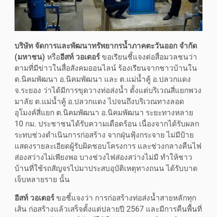
บริษัท จัดการและพัฒนาทรัพยากรน้ำภาคตะวันออก จำกัด
(มหาชน)
หรือ
อีสท์ วอเตอร์
ขอเรียนชี้แจงต่อสื่อมวลชนว่า
ตามที่มีข่าวในสื่อสังคมออนไลน์ ร้องเรียนจากชาวบ้านใน
ต.นิคมพัฒนา อ.นิคมพัฒนา และ ต.แม่น้ำคู้ อ.ปลวกแดง
จ.ระยอง ว่าได้มีการขุดวางท่อส่งน้ำ ตั้งแต่บริเวณสี่แยกพวง
มาลัย ต.แม่น้ำคู้ อ.ปลวกแดง ไปจนถึงบริเวณทางลอด
อุโมงค์สี่แยก ต.นิคมพัฒนา อ.นิคมพัฒนา ระยะทางหลาย
10 กม. ประชาชนได้รับความเดือดร้อน เนื่องจากได้รับผลก
ระทบช่วงดำเนินการก่อสร้าง จากฝุ่นฟุ้งกระจาย ไม่มีป้าย
แสดงรายละเอียดผู้รับผิดชอบโครงการ และช่วงกลางคืนไฟ
ส่องสว่างไม่เพียงพอ บางช่วงไฟส่องสว่างไม่มี ทำให้ชาว
บ้านที่ใช้รถสัญจรไปมาประสบอุบัติเหตุทางถนน ได้รับบาด
เจ็บหลายราย นั้น
อีสท์ วอเตอร์
ขอชี้แจงว่า การก่อสร้างท่อส่งน้ำสายหลักทุก
เส้น ก่อสร้างแล้วเสร็จตั้งแต่ปลายปี 2567 และมีการคืนพื้นที่