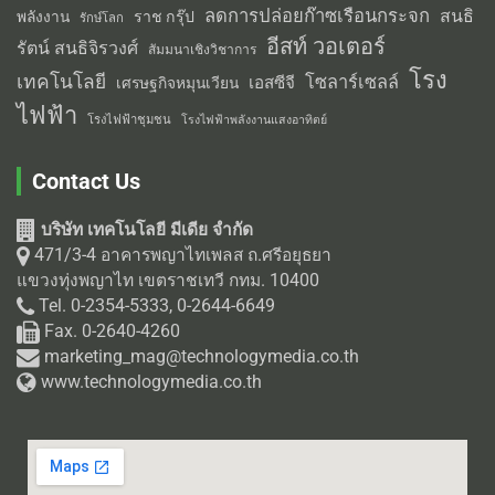
ลดการปล่อยก๊าซเรือนกระจก
สนธิ
พลังงาน
ราช กรุ๊ป
รักษ์โลก
อีสท์ วอเตอร์
รัตน์ สนธิจิรวงศ์
สัมมนาเชิงวิชาการ
โรง
เทคโนโลยี
โซลาร์เซลล์
เอสซีจี
เศรษฐกิจหมุนเวียน
ไฟฟ้า
โรงไฟฟ้าชุมชน
โรงไฟฟ้าพลังงานแสงอาทิตย์
Contact Us
บริษัท เทคโนโลยี มีเดีย จำกัด
471/3-4 อาคารพญาไทเพลส ถ.ศรีอยุธยา
แขวงทุ่งพญาไท เขตราชเทวี กทม. 10400
Tel. 0-2354-5333, 0-2644-6649
Fax. 0-2640-4260
marketing_mag@technologymedia.co.th
www.technologymedia.co.th