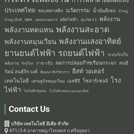
การไฟฟ้าฝ่ายผลิตแห่ง
ประเทศไทย
นวัตกรรม
น้ำมันดีเซล
ขยะพลาสติก
บ้านปู
พลังงาน
ผลิตไฟฟ้า
ปตท.
ผลประกอบการ
บ้านปู เน็กซ์
ฝุ่น PM 2.5
พลังงานสะอาด
พลังงานทดแทน
พลังงานแสงอาทิตย์
พลังงานหมุนเวียน
รถยนต์ไฟฟ้า
ยานยนต์ไฟฟ้า
ระบบกักเก็บ
ลดการปล่อยก๊าซเรือนกระจก
สนธิ
พลังงาน
ราช กรุ๊ป
รักษ์โลก
อีสท์ วอเตอร์
รัตน์ สนธิจิรวงศ์
สัมมนาเชิงวิชาการ
โรง
เทคโนโลยี
โซลาร์เซลล์
เอสซีจี
เศรษฐกิจหมุนเวียน
ไฟฟ้า
โรงไฟฟ้าชุมชน
โรงไฟฟ้าพลังงานแสงอาทิตย์
Contact Us
บริษัท เทคโนโลยี มีเดีย จำกัด
471/3-4 อาคารพญาไทเพลส ถ.ศรีอยุธยา