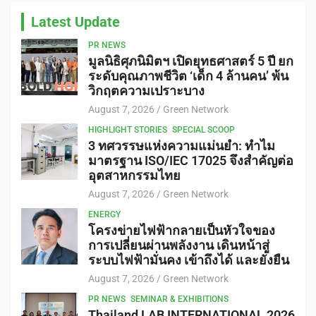
Latest Update
PR NEWS
มูลนิธิศุภนิมิตฯ เปิดยุทธศาสตร์ 5 ปี ยก
ระดับคุณภาพชีวิต ‘เด็ก 4 ล้านคน’ พ้น
วิกฤตความเปราะบาง
August 7, 2026
Green Network
HIGHLIGHT STORIES
SPECIAL SCOOP
3 ทศวรรษแห่งความแม่นยำ: ทำไม
มาตรฐาน ISO/IEC 17025 จึงสำคัญต่อ
อุตสาหกรรมไทย
August 7, 2026
Green Network
ENERGY
โครงข่ายไฟฟ้ากลายเป็นหัวใจของ
การเปลี่ยนผ่านพลังงาน เดินหน้าสู่
ระบบไฟฟ้ามั่นคง เข้าถึงได้ และยั่งยืน
August 7, 2026
Green Network
PR NEWS
SEMINAR & EXHIBITIONS
Thailand LAB INTERNATIONAL 2026