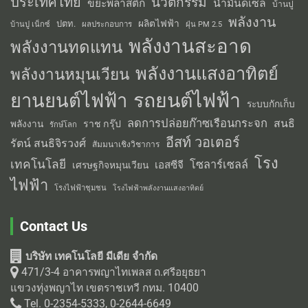
ประเทศไทย
นวัตกรรม
น้ำมันดีเซล
ขยะพลาสติก
บ้านปู
พลังงาน
ผลิตไฟฟ้า
ปตท.
ผลประกอบการ
บ้านปู เน็กซ์
ฝุ่น PM 2.5
พลังงานสะอาด
พลังงานทดแทน
พลังงานแสงอาทิตย์
พลังงานหมุนเวียน
รถยนต์ไฟฟ้า
ยานยนต์ไฟฟ้า
ระบบกักเก็บ
ลดการปล่อยก๊าซเรือนกระจก
สนธิ
พลังงาน
ราช กรุ๊ป
รักษ์โลก
อีสท์ วอเตอร์
รัตน์ สนธิจิรวงศ์
สัมมนาเชิงวิชาการ
โรง
เทคโนโลยี
โซลาร์เซลล์
เอสซีจี
เศรษฐกิจหมุนเวียน
ไฟฟ้า
โรงไฟฟ้าชุมชน
โรงไฟฟ้าพลังงานแสงอาทิตย์
Contact Us
บริษัท เทคโนโลยี มีเดีย จำกัด
471/3-4 อาคารพญาไทเพลส ถ.ศรีอยุธยา
แขวงทุ่งพญาไท เขตราชเทวี กทม. 10400
Tel. 0-2354-5333, 0-2644-6649