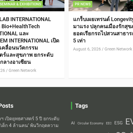
SEMINAR & EXHIBITIONS
PR NEWS
 LAB INTERNATIONAL
แกร็บเผยเทรนด์ Longevi
ก Bio+HealthTech
มาแรง ปลุกคนเมืองรักสุข
TIONAL และ
ยอดเรียกรถไปสวนสาธาร
EM INTERNATIONAL เปิด
5 เท่า
ับเคลื่อนนวัตกรรม
August 6, 2026
Green Network
ตร์และสุขภาพ ยกระดับ
ย์กลางอาเซียน
026
Green Network
Posts
Tags
ิตฯ เปิดยุทธศาสตร์ 5 ปี ยกระดับ
E
ESG
AI
Circular Economy
EEC
‘เด็ก 4 ล้านคน’ พ้นวิกฤตความ