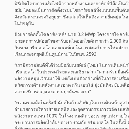
พิธีเปิดโครงการผลิตไฟฟ้าจากพลังงานแสงอาทิตย์นี้ถือเป็น
สมัย โดยจะเป็นการติดตั้งระบบโซลาร์เซลล์ทั้งแบบบนพื้นดิ
จังหวัดพระนครศรีอยุธยา ซึ่งแสดงให้เห็นถึงความยืดหยุ่นใ
ในปัจจุบัน
ด้วยการติดตั้งโซลาร์เซลล์ขนาด 3.2 MWp โครงการโซลาร์เ
ช่วยลดการปล่อยก๊าซคาร์บอนไดออกไซด์มากกว่า 2,000 ตันต่อ
กันของ กรีน เยลโล่ และเนสท์เล่ ในการส่งเสริมการใช้พลัง
เรือนกระจกสุทธิเป็นศูนย์ภายในปีพ.ศ. 2593
“เรามีความยินดีที่ได้ร่วมมือกับเนสท์เล่ (ไทย) ในการเดินหน้
กรีน เยลโล่ ในประเทศไทยและเอเชีย กล่าว “ความร่วมมือครั้
พลังงานหมุนเวียนมาใช้ แต่ยังเป็นตัวอย่างที่ดีในการส่งเสริม
นวัตกรรมด้านพลังงานสะอาด กรีน เยลโล่ มุ่งมั่นที่จะขับเคลื่อ
ความเชี่ยวชาญและความมุ่งมั่นของเรา”
“ความร่วมมือในครั้งนี้ นับเป็นก้าวสำคัญในการเดินหน้าสู่เป้า
อำนวยการบริหารฝ่ายเทคนิคและอุตสาหกรรมการผลิต เนสท์เล่ อิน
พลังงานทดแทน 100% ในโรงงานผลิตของเราทุกแห่งภายในปี
กระบวนการผลิตน้ำดื่มของเรา ร่วมกับ กรีน เยลโล่ ในครั้งน