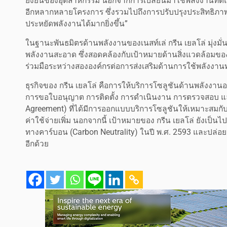
ยั่งยืนของอุตสาหกรรม นอกจากการเปลี่ยนมาใช้พลังงานทดแท
อีกหลากหลายโครงการ ซึ่งรวมไปถึงการปรับปรุงประสิทธิภาพข
ประหยัดพลังงานได้มากยิ่งขึ้น”
ในฐานะพันธมิตรด้านพลังงานของเนสท์เล่ กรีน เยลโล่ มุ่งมั่นท
พลังงานสะอาด ซึ่งสอดคล้องกับเป้าหมายด้านสิ่งแวดล้อมขอ
ร่วมมือระหว่างสององค์กรต่อการส่งเสริมด้านการใช้พลัง
ธุรกิจของ กรีน เยลโล่ คือการให้บริการโซลูชันด้านพลังง
การขอใบอนุญาต การติดตั้ง การดำเนินงาน การตรวจสอบ แล
Agreement) ที่ได้มีการออกแบบบริการโซลูชันให้เหมาะสมกับ
ค่าใช้จ่ายเพิ่ม นอกจากนี้ เป้าหมายของ กรีน เยลโล่ ยังเ
ทางคาร์บอน (Carbon Neutrality) ในปี พ.ศ. 2593 และปล่อยก
อีกด้วย