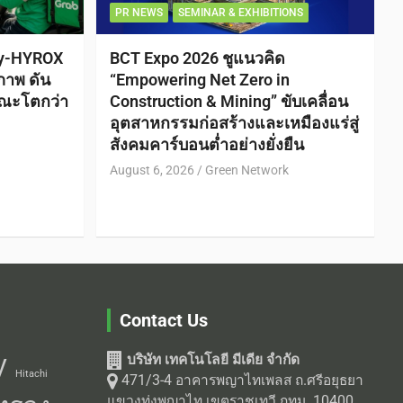
PR NEWS
SEMINAR & EXHIBITIONS
ty-HYROX
BCT Expo 2026 ชูแนวคิด
ภาพ ดัน
“Empowering Net Zero in
ณะโตกว่า
Construction & Mining” ขับเคลื่อน
อุตสาหกรรมก่อสร้างและเหมืองแร่สู่
สังคมคาร์บอนต่ำอย่างยั่งยืน
August 6, 2026
Green Network
Contact Us
บริษัท เทคโนโลยี มีเดีย จำกัด
V
Hitachi
471/3-4 อาคารพญาไทเพลส ถ.ศรีอยุธยา
แขวงทุ่งพญาไท เขตราชเทวี กทม. 10400