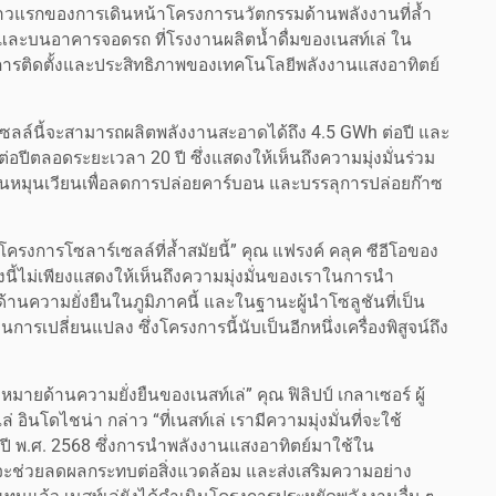
ก้าวแรกของการเดินหน้าโครงการนวัตกรรมด้านพลังงานที่ล้ำ
นและบนอาคารจอดรถ ที่โรงงานผลิตน้ำดื่มของเนสท์เล่ ใน
นการติดตั้งและประสิทธิภาพของเทคโนโลยีพลังงานแสงอาทิตย์
ซลล์นี้จะสามารถผลิตพลังงานสะอาดได้ถึง 4.5 GWh ต่อปี และ
ปีตลอดระยะเวลา 20 ปี ซึ่งแสดงให้เห็นถึงความมุ่งมั่นร่วม
งานหมุนเวียนเพื่อลดการปล่อยคาร์บอน และบรรลุการปล่อยก๊าซ
าโครงการโซลาร์เซลล์ที่ล้ำสมัยนี้” คุณ แฟรงค์ คลุค ซีอีโอของ
งนี้ไม่เพียงแสดงให้เห็นถึงความมุ่งมั่นของเราในการนำ
ด้านความยั่งยืนในภูมิภาคนี้ และในฐานะผู้นำโซลูชันที่เป็น
นการเปลี่ยนแปลง ซึ่งโครงการนี้นับเป็นอีกหนึ่งเครื่องพิสูจน์ถึง
หมายด้านความยั่งยืนของเนสท์เล่” คุณ ฟิลิปป์ เกลาเซอร์ ผู้
โดไชน่า กล่าว “ที่เนสท์เล่ เรามีความมุ่งมั่นที่จะใช้
 พ.ศ. 2568 ซึ่งการนำพลังงานแสงอาทิตย์มาใช้ใน
ี้ จะช่วยลดผลกระทบต่อสิ่งแวดล้อม และส่งเสริมความอย่าง