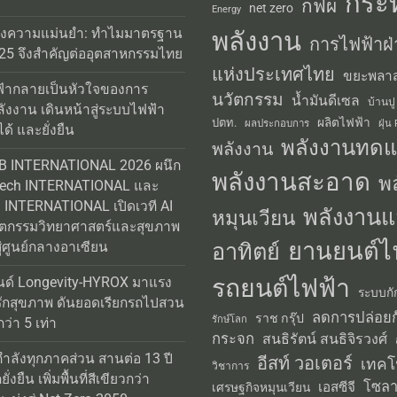
กระ
กฟผ
net zero
Energy
่งความแม่นยำ: ทำไมมาตรฐาน
พลังงาน
การไฟฟ้าฝ่
25 จึงสำคัญต่ออุตสาหกรรมไทย
แห่งประเทศไทย
ขยะพลาส
้ากลายเป็นหัวใจของการ
นวัตกรรม
น้ำมันดีเซล
บ้านปู
ลังงาน เดินหน้าสู่ระบบไฟฟ้า
ผลิตไฟฟ้า
ปตท.
ผลประกอบการ
ฝุ่น
ได้ และยั่งยืน
พลังงานทด
พลังงาน
AB INTERNATIONAL 2026 ผนึก
พลังงานสะอาด
พ
Tech INTERNATIONAL และ
INTERNATIONAL เปิดเวที AI
พลังงานแ
หมุนเวียน
วัตกรรมวิทยาศาสตร์และสุขภาพ
ยานยนต์ไ
อาทิตย์
่ศูนย์กลางอาเซียน
รถยนต์ไฟฟ้า
นด์ Longevity-HYROX มาแรง
ระบบกั
รักสุขภาพ ดันยอดเรียกรถไปสวน
ลดการปล่อยก
ราช กรุ๊ป
รักษ์โลก
่า 5 เท่า
กระจก
สนธิรัตน์ สนธิจิรวงศ์
กำลังทุกภาคส่วน สานต่อ 13 ปี
อีสท์ วอเตอร์
เทคโ
วิชาการ
่งยืน เพิ่มพื้นที่สีเขียวกว่า
โซลา
เอสซีจี
เศรษฐกิจหมุนเวียน