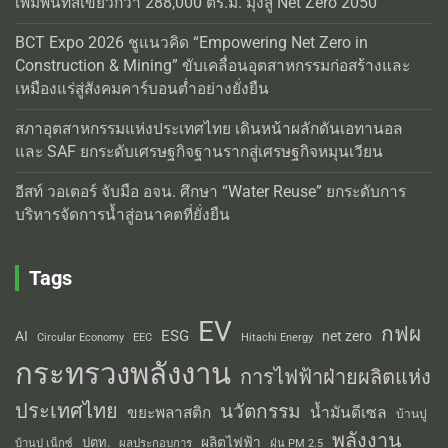
เพิ่มพื้นที่สีเขียวกว่า 288,000 ตร.ม. มุ่งสู่ Net Zero 2050
BCT Expo 2026 ชูแนวคิด “Empowering Net Zero in
Construction & Mining” ขับเคลื่อนอุตสาหกรรมก่อสร้างและ
เหมืองแร่สู่สังคมคาร์บอนต่ำอย่างยั่งยืน
สภาอุตสาหกรรมแห่งประเทศไทย เดินหน้าผลักดันเอทานอล
และ SAF ยกระดับเศรษฐกิจฐานรากสู่เศรษฐกิจหมุนเวียน
อีสท์ วอเตอร์ จับมือ อจน. ศึกษา “Water Reuse” ยกระดับการ
บริหารจัดการน้ำสู่อนาคตที่ยั่งยืน
Tags
EV
กฟผ
ESG
AI
net zero
Circular Economy
EEC
Hitachi Energy
กระทรวงพลังงาน
การไฟฟ้าฝ่ายผลิตแห่ง
ประเทศไทย
นวัตกรรม
น้ำมันดีเซล
ขยะพลาสติก
บ้านปู
พลังงาน
ผลิตไฟฟ้า
ปตท.
ผลประกอบการ
บ้านปู เน็กซ์
ฝุ่น PM 2.5