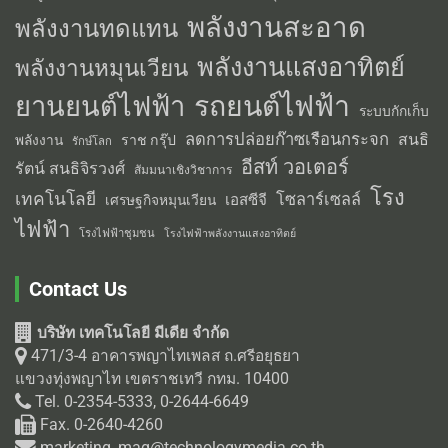
พลังงานสะอาด
พลังงานทดแทน
พลังงานแสงอาทิตย์
พลังงานหมุนเวียน
รถยนต์ไฟฟ้า
ยานยนต์ไฟฟ้า
ระบบกักเก็บ
ลดการปล่อยก๊าซเรือนกระจก
สนธิ
พลังงาน
ราช กรุ๊ป
รักษ์โลก
อีสท์ วอเตอร์
รัตน์ สนธิจิรวงศ์
สัมมนาเชิงวิชาการ
โรง
เทคโนโลยี
โซลาร์เซลล์
เอสซีจี
เศรษฐกิจหมุนเวียน
ไฟฟ้า
โรงไฟฟ้าชุมชน
โรงไฟฟ้าพลังงานแสงอาทิตย์
Contact Us
บริษัท เทคโนโลยี มีเดีย จำกัด
471/3-4 อาคารพญาไทเพลส ถ.ศรีอยุธยา
แขวงทุ่งพญาไท เขตราชเทวี กทม. 10400
Tel. 0-2354-5333, 0-2644-6649
Fax. 0-2640-4260