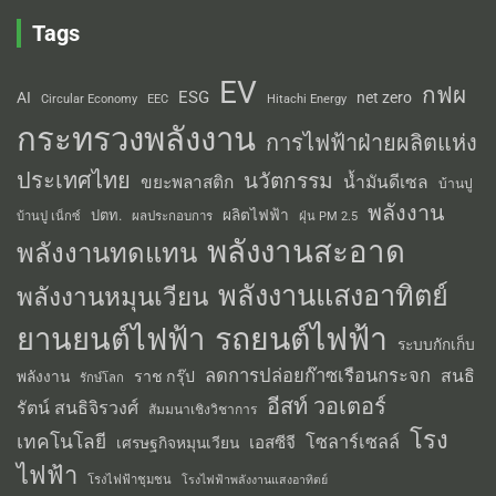
Tags
EV
กฟผ
ESG
AI
net zero
Circular Economy
EEC
Hitachi Energy
กระทรวงพลังงาน
การไฟฟ้าฝ่ายผลิตแห่ง
ประเทศไทย
นวัตกรรม
น้ำมันดีเซล
ขยะพลาสติก
บ้านปู
พลังงาน
ผลิตไฟฟ้า
ปตท.
ผลประกอบการ
บ้านปู เน็กซ์
ฝุ่น PM 2.5
พลังงานสะอาด
พลังงานทดแทน
พลังงานแสงอาทิตย์
พลังงานหมุนเวียน
รถยนต์ไฟฟ้า
ยานยนต์ไฟฟ้า
ระบบกักเก็บ
ลดการปล่อยก๊าซเรือนกระจก
สนธิ
พลังงาน
ราช กรุ๊ป
รักษ์โลก
อีสท์ วอเตอร์
รัตน์ สนธิจิรวงศ์
สัมมนาเชิงวิชาการ
โรง
เทคโนโลยี
โซลาร์เซลล์
เอสซีจี
เศรษฐกิจหมุนเวียน
ไฟฟ้า
โรงไฟฟ้าชุมชน
โรงไฟฟ้าพลังงานแสงอาทิตย์