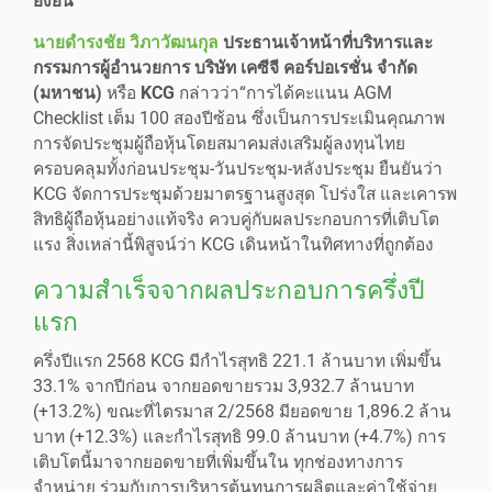
ยั่งยืน
นายดำรงชัย วิภาวัฒนกุล
ประธานเจ้าหน้าที่บริหารและ
กรรมการผู้อำนวยการ บริษัท เคซีจี คอร์ปอเรชั่น จำกัด
(มหาชน)
หรือ
KCG
กล่าวว่า“การได้คะแนน AGM
Checklist เต็ม 100 สองปีซ้อน ซึ่งเป็นการประเมินคุณภาพ
การจัดประชุมผู้ถือหุ้นโดยสมาคมส่งเสริมผู้ลงทุนไทย
ครอบคลุมทั้งก่อนประชุม-วันประชุม-หลังประชุม ยืนยันว่า
KCG จัดการประชุมด้วยมาตรฐานสูงสุด โปร่งใส และเคารพ
สิทธิผู้ถือหุ้นอย่างแท้จริง ควบคู่กับผลประกอบการที่เติบโต
แรง สิ่งเหล่านี้พิสูจน์ว่า KCG เดินหน้าในทิศทางที่ถูกต้อง
ความสำเร็จจากผลประกอบการครึ่งปี
แรก
ครึ่งปีแรก 2568 KCG มีกำไรสุทธิ 221.1 ล้านบาท เพิ่มขึ้น
33.1% จากปีก่อน จากยอดขายรวม 3,932.7 ล้านบาท
(+13.2%) ขณะที่ไตรมาส 2/2568 มียอดขาย 1,896.2 ล้าน
บาท (+12.3%) และกำไรสุทธิ 99.0 ล้านบาท (+4.7%) การ
เติบโตนี้มาจากยอดขายที่เพิ่มขึ้นใน ทุกช่องทางการ
จำหน่าย ร่วมกับการบริหารต้นทุนการผลิตและค่าใช้จ่าย