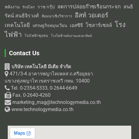
ลดการปล่อยก๊าซเรือนกระจก
สนธิ
พลังงาน
ราช กรุ๊ป
รักษ์โลก
อีสท์ วอเตอร์
รัตน์ สนธิจิรวงศ์
สัมมนาเชิงวิชาการ
โรง
เทคโนโลยี
โซลาร์เซลล์
เอสซีจี
เศรษฐกิจหมุนเวียน
ไฟฟ้า
โรงไฟฟ้าชุมชน
โรงไฟฟ้าพลังงานแสงอาทิตย์
Contact Us
บริษัท เทคโนโลยี มีเดีย จำกัด
471/3-4 อาคารพญาไทเพลส ถ.ศรีอยุธยา
แขวงทุ่งพญาไท เขตราชเทวี กทม. 10400
Tel. 0-2354-5333, 0-2644-6649
Fax. 0-2640-4260
marketing_mag@technologymedia.co.th
www.technologymedia.co.th