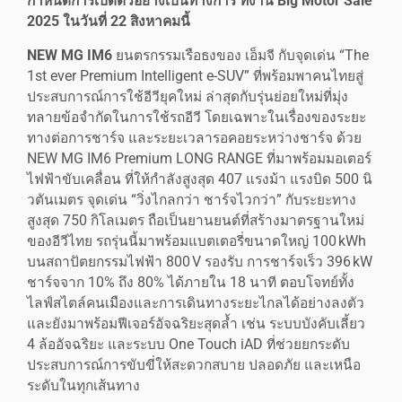
กำหนดการเปิดตัวอย่างเป็นทางการ ที่งาน Big Motor Sale
2025 ในวันที่ 22 สิงหาคมนี้
NEW MG IM6
ยนตรกรรมเรือธงของ เอ็มจี กับจุดเด่น “The
1st ever Premium Intelligent e-SUV” ที่พร้อมพาคนไทยสู่
ประสบการณ์การใช้อีวียุคใหม่ ล่าสุดกับรุ่นย่อยใหม่ที่มุ่ง
ทลายข้อจำกัดในการใช้รถอีวี โดยเฉพาะในเรื่องของระยะ
ทางต่อการชาร์จ และระยะเวลารอคอยระหว่างชาร์จ ด้วย
NEW MG IM6 Premium LONG RANGE ที่มาพร้อมมอเตอร์
ไฟฟ้าขับเคลื่อน ที่ให้กำลังสูงสุด 407 แรงม้า แรงบิด 500 นิ
วตันเมตร จุดเด่น “วิ่งไกลกว่า ชาร์จไวกว่า” กับระยะทาง
สูงสุด 750 กิโลเมตร ถือเป็นยานยนต์ที่สร้างมาตรฐานใหม่
ของอีวีไทย รถรุ่นนี้มาพร้อมแบตเตอรี่ขนาดใหญ่ 100 kWh
บนสถาปัตยกรรมไฟฟ้า 800 V รองรับ การชาร์จเร็ว 396 kW
ชาร์จจาก 10% ถึง 80% ได้ภายใน 18 นาที ตอบโจทย์ทั้ง
ไลฟ์สไตล์คนเมืองและการเดินทางระยะไกลได้อย่างลงตัว
และยังมาพร้อมฟีเจอร์อัจฉริยะสุดล้ำ เช่น ระบบบังคับเลี้ยว
4 ล้ออัจฉริยะ และระบบ One Touch iAD ที่ช่วยยกระดับ
ประสบการณ์การขับขี่ให้สะดวกสบาย ปลอดภัย และเหนือ
ระดับในทุกเส้นทาง