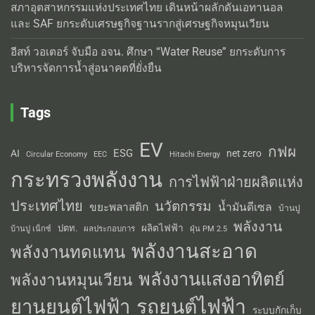
สภาอุตสาหกรรมแห่งประเทศไทย เดินหน้าผลักดันเอทานอล
และ SAF ยกระดับเศรษฐกิจฐานรากสู่เศรษฐกิจหมุนเวียน
อีสท์ วอเตอร์ จับมือ อจน. ศึกษา “Water Reuse” ยกระดับการ
บริหารจัดการน้ำสู่อนาคตที่ยั่งยืน
Tags
EV
กฟผ
ESG
AI
net zero
Circular Economy
EEC
Hitachi Energy
กระทรวงพลังงาน
การไฟฟ้าฝ่ายผลิตแห่ง
ประเทศไทย
นวัตกรรม
น้ำมันดีเซล
ขยะพลาสติก
บ้านปู
พลังงาน
ผลิตไฟฟ้า
ปตท.
ผลประกอบการ
บ้านปู เน็กซ์
ฝุ่น PM 2.5
พลังงานสะอาด
พลังงานทดแทน
พลังงานแสงอาทิตย์
พลังงานหมุนเวียน
รถยนต์ไฟฟ้า
ยานยนต์ไฟฟ้า
ระบบกักเก็บ