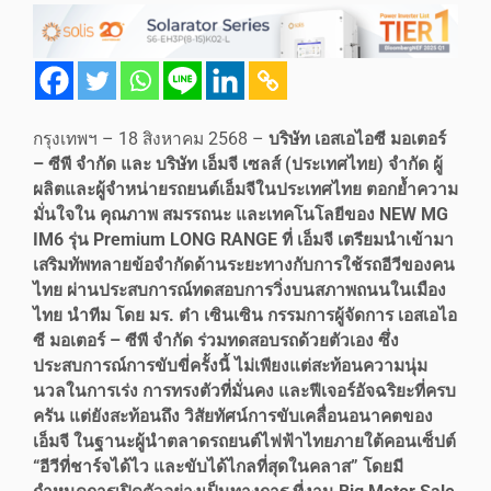
กรุงเทพฯ – 18 สิงหาคม 2568 –
บริษัท เอสเอไอซี มอเตอร์
– ซีพี จำกัด และ บริษัท เอ็มจี เซลส์ (ประเทศไทย) จำกัด ผู้
ผลิตและผู้จำหน่ายรถยนต์เอ็มจีในประเทศไทย ตอกย้ำความ
มั่นใจใน คุณภาพ สมรรถนะ และเทคโนโลยีของ NEW MG
IM6 รุ่น Premium LONG RANGE ที่ เอ็มจี เตรียมนำเข้ามา
เสริมทัพทลายข้อจำกัดด้านระยะทางกับการใช้รถอีวีของคน
ไทย ผ่านประสบการณ์ทดสอบการวิ่งบนสภาพถนนในเมือง
ไทย นำทีม โดย มร. ต๋า เซินเซิน กรรมการผู้จัดการ เอสเอไอ
ซี มอเตอร์ – ซีพี จำกัด ร่วมทดสอบรถด้วยตัวเอง ซึ่ง
ประสบการณ์การขับขี่ครั้งนี้ ไม่เพียงแต่สะท้อนความนุ่ม
นวลในการเร่ง การทรงตัวที่มั่นคง และฟีเจอร์อัจฉริยะที่ครบ
ครัน แต่ยังสะท้อนถึง วิสัยทัศน์การขับเคลื่อนอนาคตของ
เอ็มจี ในฐานะผู้นำตลาดรถยนต์ไฟฟ้าไทยภายใต้คอนเซ็ปต์
“อีวีที่ชาร์จได้ไว และขับได้ไกลที่สุดในคลาส” โดยมี