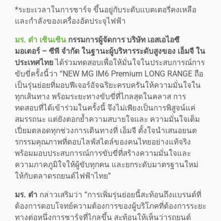
*ระยะเวลาในการชาร์จ ขึ้นอยู่กับระดับแบตเตอรี่คงเหลือ
และกำลังของเครื่องอัดประจุไฟฟ้า
มร. ต๋า เซินเซิน
กรรมการผู้จัดการ บริษัท เอสเอไอซี
มอเตอร์ – ซีพี จำกัด ในฐานะผู้บริหารระดับสูงของ เอ็มจี ใน
ประเทศไทย
ได้ร่วมทดสอบเพื่อให้มั่นใจในประสบการณ์การ
ขับขี่ครั้งนี้ว่า “NEW MG IM6 Premium LONG RANGE ถือ
เป็นรุ่นย่อยที่มอบฟีเจอร์อัจฉริยะครบครันให้ความมั่นใจใน
ทุกเส้นทาง พร้อมระยะทางขับขี่ที่ไกลสุดในคลาส การ
ทดสอบที่ได้เข้าร่วมในครั้งนี้ จึงไม่เพียงเป็นการพิสูจน์แค่
สมรรถนะ แต่ยังตอกย้ำความสบายใจและ ความมั่นใจเต็ม
เปี่ยมตลอดทุกช่วงการเดินทางที่ เอ็มจี ตั้งใจนำเสนอยนต
รกรรมคุณภาพที่ตอบไลฟ์สไตล์ของคนไทยอย่างแท้จริง
พร้อมมอบประสบการณ์การขับขี่ที่สร้างความมั่นใจและ
ความภาคภูมิใจให้ผู้ขับทุกคน และยกระดับมาตรฐานใหม่
ให้กับตลาดรถยนต์ไฟฟ้าไทย”
มร. ต๋า
กล่าวเสริมว่า “การเพิ่มรุ่นย่อยนี้สะท้อนถึงแบรนด์ที่
ต้องการตอบโจทย์ความต้องการของผู้บริโภคที่ต้องการระยะ
ทางต่อหนึ่งการชาร์จที่ไกลขึ้น สะท้อนให้เห็นว่ารถยนต์