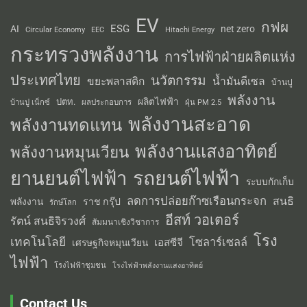
EV
กฟผ
ESG
AI
net zero
Circular Economy
EEC
Hitachi Energy
กระทรวงพลังงาน
การไฟฟ้าฝ่ายผลิตแห่ง
ประเทศไทย
นวัตกรรม
น้ำมันดีเซล
ขยะพลาสติก
บ้านปู
พลังงาน
ผลิตไฟฟ้า
ปตท.
ผลประกอบการ
บ้านปู เน็กซ์
ฝุ่น PM 2.5
พลังงานสะอาด
พลังงานทดแทน
พลังงานแสงอาทิตย์
พลังงานหมุนเวียน
รถยนต์ไฟฟ้า
ยานยนต์ไฟฟ้า
ระบบกักเก็บ
ลดการปล่อยก๊าซเรือนกระจก
สนธิ
พลังงาน
ราช กรุ๊ป
รักษ์โลก
อีสท์ วอเตอร์
รัตน์ สนธิจิรวงศ์
สัมมนาเชิงวิชาการ
โรง
เทคโนโลยี
โซลาร์เซลล์
เอสซีจี
เศรษฐกิจหมุนเวียน
ไฟฟ้า
โรงไฟฟ้าชุมชน
โรงไฟฟ้าพลังงานแสงอาทิตย์
Contact Us