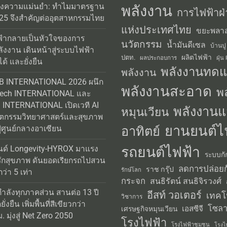
25 จึงสำคัญต่ออุตสาหกรรมไทย
แห่งประเทศไทย
ขยะพลาส
้ากลายเป็นหัวใจของการ
นวัตกรรม
น้ำมันดีเซล
บ้านปู
ลังงาน เดินหน้าสู่ระบบไฟฟ้า
ผลิตไฟฟ้า
ปตท.
ผลประกอบการ
ฝุ่น
ได้ และยั่งยืน
พลังงานทด
พลังงาน
AB INTERNATIONAL 2026 ผนึก
พลังงานสะอาด
พ
Tech INTERNATIONAL และ
INTERNATIONAL เปิดเวที AI
พลังงานแ
หมุนเวียน
วัตกรรมวิทยาศาสตร์และสุขภาพ
ยานยนต์ไ
อาทิตย์
่ศูนย์กลางอาเซียน
รถยนต์ไฟฟ้า
นด์ Longevity-HYROX มาแรง
ระบบกั
รักสุขภาพ ดันยอดเรียกรถไปสวน
ลดการปล่อยก
ราช กรุ๊ป
รักษ์โลก
่า 5 เท่า
กระจก
สนธิรัตน์ สนธิจิรวงศ์
กำลังทุกภาคส่วน สานต่อ 13 ปี
อีสท์ วอเตอร์
เทคโ
วิชาการ
่งยืน เพิ่มพื้นที่สีเขียวกว่า
โซลา
เอสซีจี
เศรษฐกิจหมุนเวียน
 มุ่งสู่ Net Zero 2050
โรงไฟฟ้า
โรงไฟฟ้าชุมชน
โรงไ
อาทิตย์