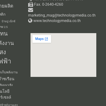
ติก
marketing_mag@technologymedia.co.th
www.technologymedia.co.th
บ้านปู เน็กซ์
 PM 2.5
แทน
ลังงาน
สง
ฟฟ้า
กเก็บพลังงาน
๊าซเรือน
สัมมนาเชิง
นโลยี
ร์เซลล์
ฟฟ้าพลังงานแสง