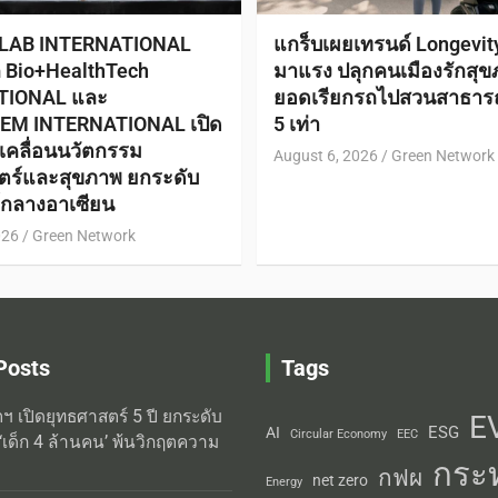
 LAB INTERNATIONAL
แกร็บเผยเทรนด์ Longevi
ก Bio+HealthTech
มาแรง ปลุกคนเมืองรักสุข
TIONAL และ
ยอดเรียกรถไปสวนสาธาร
EM INTERNATIONAL เปิด
5 เท่า
ับเคลื่อนนวัตกรรม
August 6, 2026
Green Network
ตร์และสุขภาพ ยกระดับ
ย์กลางอาเซียน
026
Green Network
Posts
Tags
ิตฯ เปิดยุทธศาสตร์ 5 ปี ยกระดับ
E
ESG
AI
Circular Economy
EEC
‘เด็ก 4 ล้านคน’ พ้นวิกฤตความ
กระ
กฟผ
net zero
Energy
่งความแม่นยำ: ทำไมมาตรฐาน
พลังงาน
การไฟฟ้าฝ่