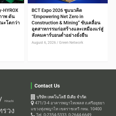
ty-HYROX
BCT Expo 2026 ชูแนวคิด
ภาพ ดัน
“Empowering Net Zero in
ณะโตกว่า
Construction & Mining” ขับเคลื่อน
อุตสาหกรรมก่อสร้างและเหมืองแร่สู่
สังคมคาร์บอนต่ำอย่างยั่งยืน
August 6, 2026
Green Network
Contact Us
บริษัท เทคโนโลยี มีเดีย จำกัด
V
Hitachi
471/3-4 อาคารพญาไทเพลส ถ.ศรีอยุธยา
ทรวง
แขวงทุ่งพญาไท เขตราชเทวี กทม. 10400
Tel. 0-2354-5333, 0-2644-6649
Fax. 0-2640-4260
ายผลิต