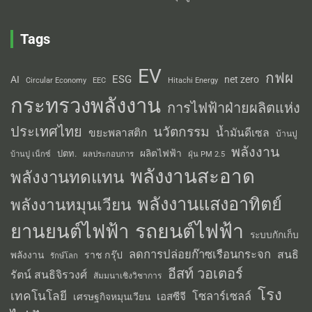
Tags
EV
กฟผ
ESG
AI
net zero
Circular Economy
EEC
Hitachi Energy
กระทรวงพลังงาน
การไฟฟ้าฝ่ายผลิตแห่ง
ประเทศไทย
นวัตกรรม
น้ำมันดีเซล
ขยะพลาสติก
บ้านปู
พลังงาน
ผลิตไฟฟ้า
ปตท.
ผลประกอบการ
บ้านปู เน็กซ์
ฝุ่น PM 2.5
พลังงานสะอาด
พลังงานทดแทน
พลังงานแสงอาทิตย์
พลังงานหมุนเวียน
รถยนต์ไฟฟ้า
ยานยนต์ไฟฟ้า
ระบบกักเก็บ
ลดการปล่อยก๊าซเรือนกระจก
สนธิ
พลังงาน
ราช กรุ๊ป
รักษ์โลก
อีสท์ วอเตอร์
รัตน์ สนธิจิรวงศ์
สัมมนาเชิงวิชาการ
โรง
เทคโนโลยี
โซลาร์เซลล์
เอสซีจี
เศรษฐกิจหมุนเวียน