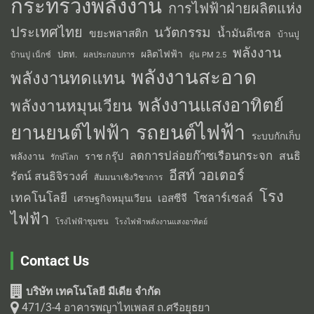
กระทรวงพลังงาน
การไฟฟ้าฝ่ายผลิตแห่ง
ประเทศไทย
นวัตกรรม
น้ำมันดีเซล
ขยะพลาสติก
บ้านปู
พลังงาน
ผลิตไฟฟ้า
ปตท.
ผลประกอบการ
บ้านปู เน็กซ์
ฝุ่น PM 2.5
พลังงานสะอาด
พลังงานทดแทน
พลังงานแสงอาทิตย์
พลังงานหมุนเวียน
รถยนต์ไฟฟ้า
ยานยนต์ไฟฟ้า
ระบบกักเก็บ
ลดการปล่อยก๊าซเรือนกระจก
สนธิ
พลังงาน
ราช กรุ๊ป
รักษ์โลก
อีสท์ วอเตอร์
รัตน์ สนธิจิรวงศ์
สัมมนาเชิงวิชาการ
โรง
เทคโนโลยี
โซลาร์เซลล์
เอสซีจี
เศรษฐกิจหมุนเวียน
ไฟฟ้า
โรงไฟฟ้าชุมชน
โรงไฟฟ้าพลังงานแสงอาทิตย์
Contact Us
บริษัท เทคโนโลยี มีเดีย จำกัด
471/3-4 อาคารพญาไทเพลส ถ.ศรีอยุธยา