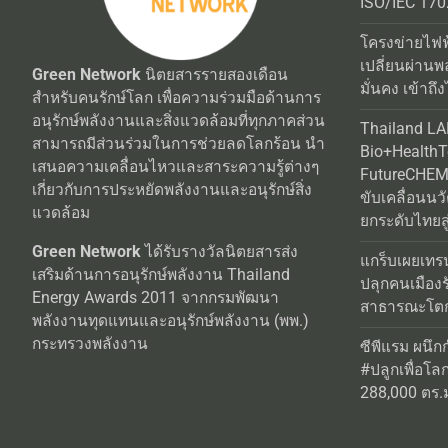
ISO/IEC 170
โครงข่ายไฟฟ
เปลี่ยนผ่านพ
Green Network
นิตยสารรายสองเดือน
มั่นคง เข้าถึง
สำหรับคนรักษ์โลก เพื่อความร่วมมือด้านการ
อนุรักษ์พลังงานและสิ่งแวดล้อมที่ทุกภาคส่วน
Thailand L
สามารถมีส่วนร่วมในการช่วยลดโลกร้อน นำ
Bio+Health
เสนอความเคลื่อนไหวและสาระความรู้ต่างๆ
FutureCHEM 
เกี่ยวกับการประหยัดพลังงานและอนุรักษ์สิ่ง
ขับเคลื่อนน
แวดล้อม
ยกระดับไทยสู
Green Network
ได้รับรางวัลนิตยสารส่ง
แกร็บเผยเทร
เสริมด้านการอนุรักษ์พลังงาน Thailand
ปลุกคนเมือง
Energy Awards 2011 จากกรมพัฒนา
สาธารณะโตกว
พลังงานทุดแทนและอนุรักษ์พลังงาน (พพ.)
กระทรวงพลังงาน
ซีพีแรม ผนึก
#ปลูกเพื่อโลกยั
288,000 ตร.ม.