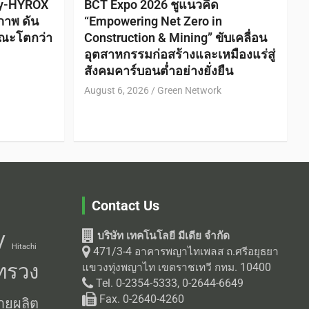
ty-HYROX
BCT Expo 2026 ชูแนวคิด
ภาพ ดัน
“Empowering Net Zero in
ณะโตกว่า
Construction & Mining” ขับเคลื่อน
อุตสาหกรรมก่อสร้างและเหมืองแร่สู่
สังคมคาร์บอนต่ำอย่างยั่งยืน
August 6, 2026
Green Network
Contact Us
บริษัท เทคโนโลยี มีเดีย จำกัด
V
Hitachi
471/3-4 อาคารพญาไทเพลส ถ.ศรีอยุธยา
ทรวง
แขวงทุ่งพญาไท เขตราชเทวี กทม. 10400
Tel. 0-2354-5333, 0-2644-6649
Fax. 0-2640-4260
ายผลิต