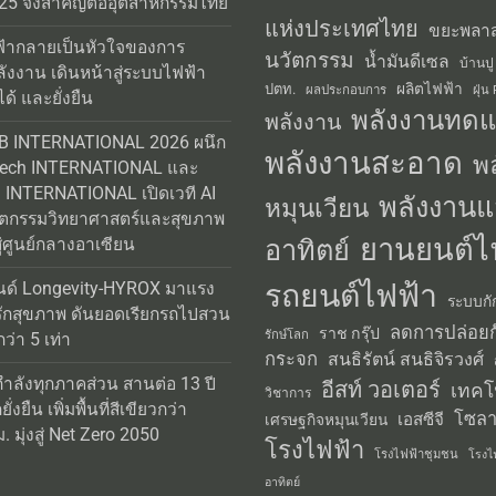
25 จึงสำคัญต่ออุตสาหกรรมไทย
แห่งประเทศไทย
ขยะพลาส
้ากลายเป็นหัวใจของการ
นวัตกรรม
น้ำมันดีเซล
บ้านปู
ลังงาน เดินหน้าสู่ระบบไฟฟ้า
ผลิตไฟฟ้า
ปตท.
ผลประกอบการ
ฝุ่น
ได้ และยั่งยืน
พลังงานทด
พลังงาน
AB INTERNATIONAL 2026 ผนึก
พลังงานสะอาด
พ
Tech INTERNATIONAL และ
INTERNATIONAL เปิดเวที AI
พลังงานแ
หมุนเวียน
วัตกรรมวิทยาศาสตร์และสุขภาพ
ยานยนต์ไ
อาทิตย์
่ศูนย์กลางอาเซียน
รถยนต์ไฟฟ้า
นด์ Longevity-HYROX มาแรง
ระบบกั
รักสุขภาพ ดันยอดเรียกรถไปสวน
ลดการปล่อยก
ราช กรุ๊ป
รักษ์โลก
่า 5 เท่า
กระจก
สนธิรัตน์ สนธิจิรวงศ์
กำลังทุกภาคส่วน สานต่อ 13 ปี
อีสท์ วอเตอร์
เทคโ
วิชาการ
่งยืน เพิ่มพื้นที่สีเขียวกว่า
โซลา
เอสซีจี
เศรษฐกิจหมุนเวียน
 มุ่งสู่ Net Zero 2050
โรงไฟฟ้า
โรงไฟฟ้าชุมชน
โรงไ
อาทิตย์