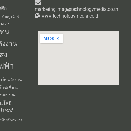
ติก
marketing_mag@technologymedia.co.th
www.technologymedia.co.th
บ้านปู เน็กซ์
 PM 2.5
แทน
ลังงาน
สง
ฟฟ้า
กเก็บพลังงาน
๊าซเรือน
สัมมนาเชิง
นโลยี
ร์เซลล์
ฟฟ้าพลังงานแสง