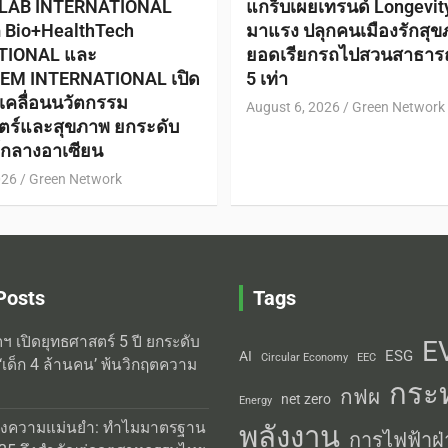
 LAB INTERNATIONAL
แกร็บเผยเทรนด์ Longevi
ก Bio+HealthTech
มาแรง ปลุกคนเมืองรักสุข
TIONAL และ
ยอดเรียกรถไปสวนสาธาร
EM INTERNATIONAL เปิด
5 เท่า
ับเคลื่อนนวัตกรรม
August 6, 2026
Green Network
ตร์และสุขภาพ ยกระดับ
ย์กลางอาเซียน
026
Green Network
Posts
Tags
ิตฯ เปิดยุทธศาสตร์ 5 ปี ยกระดับ
E
ESG
AI
Circular Economy
EEC
‘เด็ก 4 ล้านคน’ พ้นวิกฤตความ
กระ
กฟผ
net zero
Energy
่งความแม่นยำ: ทำไมมาตรฐาน
พลังงาน
การไฟฟ้าฝ่