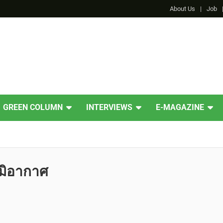
About Us
Job
GREEN COLUMN
INTERVIEWS
E-MAGAZINE
มิอากาศ