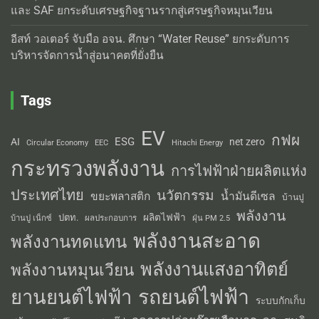
และ SAF ยกระดับเศรษฐกิจฐานรากสู่เศรษฐกิจหมุนเวียน
อีสท์ วอเตอร์ จับมือ อจน. ศึกษา “Water Reuse” ยกระดับการ
บริหารจัดการน้ำสู่อนาคตที่ยั่งยืน
Tags
EV
กฟผ
ESG
AI
net zero
Circular Economy
EEC
Hitachi Energy
กระทรวงพลังงาน
การไฟฟ้าฝ่ายผลิตแห่ง
ประเทศไทย
นวัตกรรม
น้ำมันดีเซล
ขยะพลาสติก
บ้านปู
พลังงาน
ผลิตไฟฟ้า
ปตท.
ผลประกอบการ
บ้านปู เน็กซ์
ฝุ่น PM 2.5
พลังงานสะอาด
พลังงานทดแทน
พลังงานแสงอาทิตย์
พลังงานหมุนเวียน
รถยนต์ไฟฟ้า
ยานยนต์ไฟฟ้า
ระบบกักเก็บ