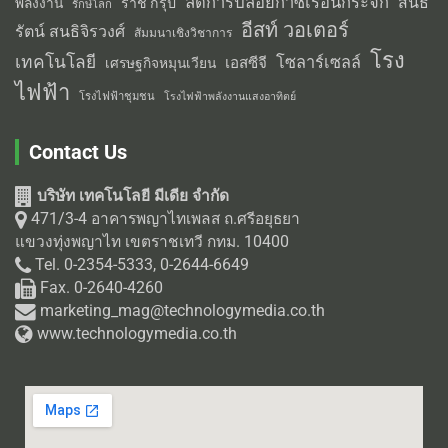
ลดการปล่อยก๊าซเรือนกระจก
สนธิ
พลังงาน
ราช กรุ๊ป
รักษ์โลก
อีสท์ วอเตอร์
รัตน์ สนธิจิรวงศ์
สัมมนาเชิงวิชาการ
โรง
เทคโนโลยี
โซลาร์เซลล์
เอสซีจี
เศรษฐกิจหมุนเวียน
ไฟฟ้า
โรงไฟฟ้าชุมชน
โรงไฟฟ้าพลังงานแสงอาทิตย์
Contact Us
บริษัท เทคโนโลยี มีเดีย จำกัด
471/3-4 อาคารพญาไทเพลส ถ.ศรีอยุธยา
แขวงทุ่งพญาไท เขตราชเทวี กทม. 10400
Tel. 0-2354-5333, 0-2644-6649
Fax. 0-2640-4260
marketing_mag@technologymedia.co.th
www.technologymedia.co.th