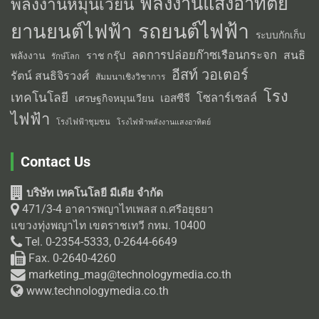
พลังงานแสงอาทิตย์
พลังงานหมุนเวียน
รถยนต์ไฟฟ้า
ยานยนต์ไฟฟ้า
ระบบกักเก็บ
ลดการปล่อยก๊าซเรือนกระจก
สนธิ
พลังงาน
ราช กรุ๊ป
รักษ์โลก
อีสท์ วอเตอร์
รัตน์ สนธิจิรวงศ์
สัมมนาเชิงวิชาการ
โรง
เทคโนโลยี
โซลาร์เซลล์
เอสซีจี
เศรษฐกิจหมุนเวียน
ไฟฟ้า
โรงไฟฟ้าชุมชน
โรงไฟฟ้าพลังงานแสงอาทิตย์
Contact Us
บริษัท เทคโนโลยี มีเดีย จำกัด
471/3-4 อาคารพญาไทเพลส ถ.ศรีอยุธยา
แขวงทุ่งพญาไท เขตราชเทวี กทม. 10400
Tel. 0-2354-5333, 0-2644-6649
Fax. 0-2640-4260
marketing_mag@technologymedia.co.th
www.technologymedia.co.th