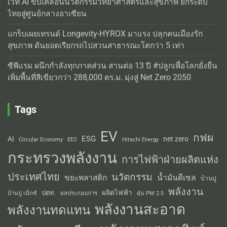
เวที AI ขับเคลื่อนนวัตกรรมวิทยาศาสตร์และสุขภาพ ยกระดับ
ไทยสู่ศูนย์กลางอาเซียน
แกร็บเผยเทรนด์ Longevity-HYROX มาแรง ปลุกคนเมืองรัก
สุขภาพ ดันยอดเรียกรถไปสวนสาธารณะโตกว่า 5 เท่า
ซีพีแรม ผนึกกำลังทุกภาคส่วน สานต่อ 13 ปี #ปลูกเพื่อโลกยั่งยืน
เพิ่มพื้นที่สีเขียวกว่า 288,000 ตร.ม. มุ่งสู่ Net Zero 2050
Tags
EV
กฟผ
ESG
AI
net zero
Circular Economy
EEC
Hitachi Energy
กระทรวงพลังงาน
การไฟฟ้าฝ่ายผลิตแห่ง
ประเทศไทย
นวัตกรรม
น้ำมันดีเซล
ขยะพลาสติก
บ้านปู
พลังงาน
ผลิตไฟฟ้า
ปตท.
ผลประกอบการ
บ้านปู เน็กซ์
ฝุ่น PM 2.5
พลังงานสะอาด
พลังงานทดแทน