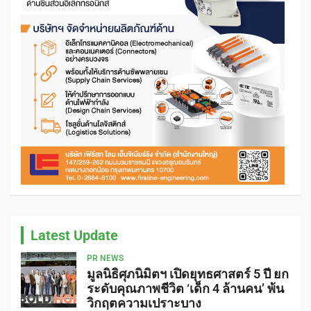
Latest Update
PR NEWS
มูลนิธิศุภนิมิตฯ เปิดยุทธศาสตร์ 5 ปี ยก
ระดับคุณภาพชีวิต ‘เด็ก 4 ล้านคน’ พ้น
วิกฤตความเปราะบาง