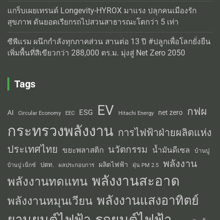
แกร็บเผยเทรนด์ Longevity-HYROX มาแรง ปลุกคนเมืองรัก
สุขภาพ ดันยอดเรียกรถไปสวนสาธารณะโตกว่า 5 เท่า
ซีพีแรม ผนึกกำลังทุกภาคส่วน สานต่อ 13 ปี #ปลูกเพื่อโลกยั่งยืน
เพิ่มพื้นที่สีเขียวกว่า 288,000 ตร.ม. มุ่งสู่ Net Zero 2050
Tags
EV
กฟผ
ESG
AI
net zero
Circular Economy
EEC
Hitachi Energy
กระทรวงพลังงาน
การไฟฟ้าฝ่ายผลิตแห่ง
ประเทศไทย
นวัตกรรม
น้ำมันดีเซล
ขยะพลาสติก
บ้านปู
พลังงาน
ผลิตไฟฟ้า
ปตท.
ผลประกอบการ
บ้านปู เน็กซ์
ฝุ่น PM 2.5
พลังงานสะอาด
พลังงานทดแทน
พลังงานแสงอาทิตย์
พลังงานหมุนเวียน