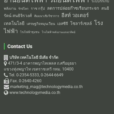
รถยนต์ไฟฟ้า
ยานยนต์ไฟฟ้า
ระบบกักเก็บ
ลดการปล่อยก๊าซเรือนกระจก
สนธิ
พลังงาน
ราช กรุ๊ป
รักษ์โลก
อีสท์ วอเตอร์
รัตน์ สนธิจิรวงศ์
สัมมนาเชิงวิชาการ
โรง
เทคโนโลยี
โซลาร์เซลล์
เอสซีจี
เศรษฐกิจหมุนเวียน
ไฟฟ้า
โรงไฟฟ้าชุมชน
โรงไฟฟ้าพลังงานแสงอาทิตย์
Contact Us
บริษัท เทคโนโลยี มีเดีย จำกัด
471/3-4 อาคารพญาไทเพลส ถ.ศรีอยุธยา
แขวงทุ่งพญาไท เขตราชเทวี กทม. 10400
Tel. 0-2354-5333, 0-2644-6649
Fax. 0-2640-4260
marketing_mag@technologymedia.co.th
www.technologymedia.co.th