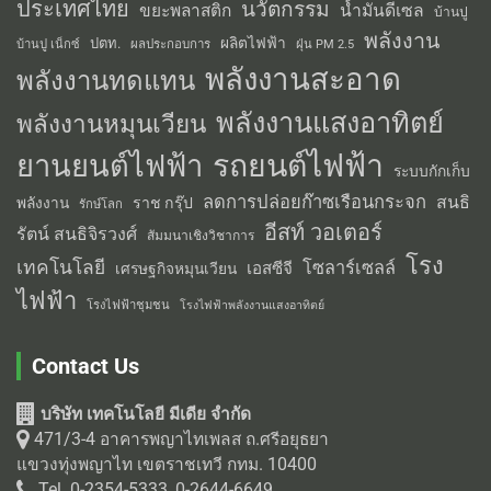
ประเทศไทย
นวัตกรรม
น้ำมันดีเซล
ขยะพลาสติก
บ้านปู
พลังงาน
ผลิตไฟฟ้า
ปตท.
ผลประกอบการ
บ้านปู เน็กซ์
ฝุ่น PM 2.5
พลังงานสะอาด
พลังงานทดแทน
พลังงานแสงอาทิตย์
พลังงานหมุนเวียน
รถยนต์ไฟฟ้า
ยานยนต์ไฟฟ้า
ระบบกักเก็บ
ลดการปล่อยก๊าซเรือนกระจก
สนธิ
พลังงาน
ราช กรุ๊ป
รักษ์โลก
อีสท์ วอเตอร์
รัตน์ สนธิจิรวงศ์
สัมมนาเชิงวิชาการ
โรง
เทคโนโลยี
โซลาร์เซลล์
เอสซีจี
เศรษฐกิจหมุนเวียน
ไฟฟ้า
โรงไฟฟ้าชุมชน
โรงไฟฟ้าพลังงานแสงอาทิตย์
Contact Us
บริษัท เทคโนโลยี มีเดีย จำกัด
471/3-4 อาคารพญาไทเพลส ถ.ศรีอยุธยา
แขวงทุ่งพญาไท เขตราชเทวี กทม. 10400
Tel. 0-2354-5333, 0-2644-6649