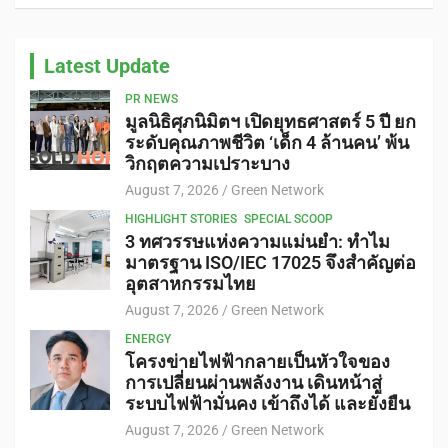
Latest Update
PR NEWS
มูลนิธิศุภนิมิตฯ เปิดยุทธศาสตร์ 5 ปี ยก
ระดับคุณภาพชีวิต ‘เด็ก 4 ล้านคน’ พ้น
วิกฤตความเปราะบาง
August 7, 2026
Green Network
HIGHLIGHT STORIES
SPECIAL SCOOP
3 ทศวรรษแห่งความแม่นยำ: ทำไม
มาตรฐาน ISO/IEC 17025 จึงสำคัญต่อ
อุตสาหกรรมไทย
August 7, 2026
Green Network
ENERGY
โครงข่ายไฟฟ้ากลายเป็นหัวใจของ
การเปลี่ยนผ่านพลังงาน เดินหน้าสู่
ระบบไฟฟ้ามั่นคง เข้าถึงได้ และยั่งยืน
August 7, 2026
Green Network