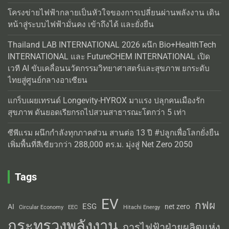
โครงข่ายไฟฟ้ากลายเป็นหัวใจของการเปลี่ยนผ่านพลังงาน เดิน
หน้าสู่ระบบไฟฟ้ามั่นคง เข้าถึงได้ และยั่งยืน
Thailand LAB INTERNATIONAL 2026 ผนึก Bio+HealthTech
INTERNATIONAL และ FutureCHEM INTERNATIONAL เปิด
เวที AI ขับเคลื่อนนวัตกรรมวิทยาศาสตร์และสุขภาพ ยกระดับ
ไทยสู่ศูนย์กลางอาเซียน
แกร็บเผยเทรนด์ Longevity-HYROX มาแรง ปลุกคนเมืองรัก
สุขภาพ ดันยอดเรียกรถไปสวนสาธารณะโตกว่า 5 เท่า
ซีพีแรม ผนึกกำลังทุกภาคส่วน สานต่อ 13 ปี #ปลูกเพื่อโลกยั่งยืน
เพิ่มพื้นที่สีเขียวกว่า 288,000 ตร.ม. มุ่งสู่ Net Zero 2050
Tags
EV
กฟผ
ESG
AI
net zero
Circular Economy
EEC
Hitachi Energy
กระทรวงพลังงาน
การไฟฟ้าฝ่ายผลิตแห่ง