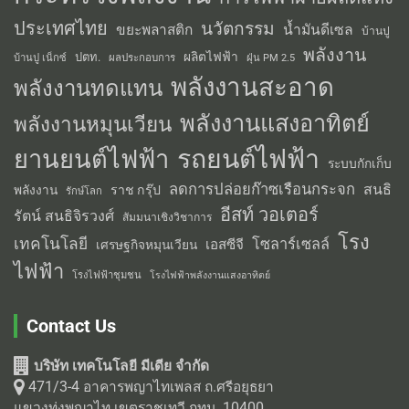
ประเทศไทย
นวัตกรรม
น้ำมันดีเซล
ขยะพลาสติก
บ้านปู
พลังงาน
ผลิตไฟฟ้า
ปตท.
ผลประกอบการ
บ้านปู เน็กซ์
ฝุ่น PM 2.5
พลังงานสะอาด
พลังงานทดแทน
พลังงานแสงอาทิตย์
พลังงานหมุนเวียน
รถยนต์ไฟฟ้า
ยานยนต์ไฟฟ้า
ระบบกักเก็บ
ลดการปล่อยก๊าซเรือนกระจก
สนธิ
พลังงาน
ราช กรุ๊ป
รักษ์โลก
อีสท์ วอเตอร์
รัตน์ สนธิจิรวงศ์
สัมมนาเชิงวิชาการ
โรง
เทคโนโลยี
โซลาร์เซลล์
เอสซีจี
เศรษฐกิจหมุนเวียน
ไฟฟ้า
โรงไฟฟ้าชุมชน
โรงไฟฟ้าพลังงานแสงอาทิตย์
Contact Us
บริษัท เทคโนโลยี มีเดีย จำกัด
471/3-4 อาคารพญาไทเพลส ถ.ศรีอยุธยา
แขวงทุ่งพญาไท เขตราชเทวี กทม. 10400