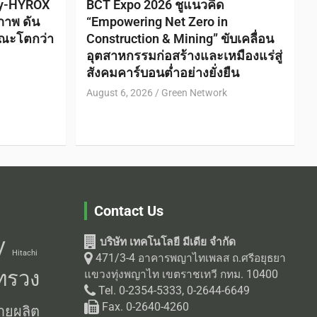
ty-HYROX
BCT Expo 2026 ชูแนวคิด
ภาพ ดัน
“Empowering Net Zero in
ณะโตกว่า
Construction & Mining” ขับเคลื่อน
อุตสาหกรรมก่อสร้างและเหมืองแร่สู่
สังคมคาร์บอนต่ำอย่างยั่งยืน
August 6, 2026
Green Network
Contact Us
บริษัท เทคโนโลยี มีเดีย จำกัด
V
Hitachi
471/3-4 อาคารพญาไทเพลส ถ.ศรีอยุธยา
ทรวง
แขวงทุ่งพญาไท เขตราชเทวี กทม. 10400
Tel. 0-2354-5333, 0-2644-6649
Fax. 0-2640-4260
ายผลิต