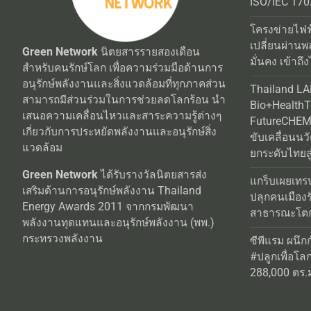
ISO/IEC 170
โครงข่ายไฟฟ
เปลี่ยนผ่านพ
Green Network
นิตยสารรายสองเดือน
มั่นคง เข้าถึง
สำหรับคนรักษ์โลก เพื่อความร่วมมือด้านการ
อนุรักษ์พลังงานและสิ่งแวดล้อมที่ทุกภาคส่วน
Thailand L
สามารถมีส่วนร่วมในการช่วยลดโลกร้อน นำ
Bio+Health
เสนอความเคลื่อนไหวและสาระความรู้ต่างๆ
FutureCHEM 
เกี่ยวกับการประหยัดพลังงานและอนุรักษ์สิ่ง
ขับเคลื่อนน
แวดล้อม
ยกระดับไทยสู
Green Network
ได้รับรางวัลนิตยสารส่ง
แกร็บเผยเทร
เสริมด้านการอนุรักษ์พลังงาน Thailand
ปลุกคนเมือง
Energy Awards 2011 จากกรมพัฒนา
สาธารณะโตกว
พลังงานทุดแทนและอนุรักษ์พลังงาน (พพ.)
กระทรวงพลังงาน
ซีพีแรม ผนึก
#ปลูกเพื่อโลกยั
288,000 ตร.ม.