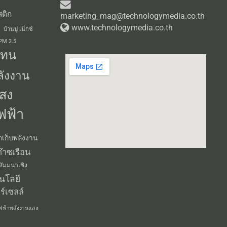
ติก
marketing_mag@technologymedia.co.th
www.technologymedia.co.th
บ้านปู เน็กซ์
 PM 2.5
แทน
ลังงาน
สง
ฟฟ้า
กเก็บพลังงาน
๊าซเรือน
สัมมนาเชิง
นโลยี
ร์เซลล์
ฟฟ้าพลังงานแสง