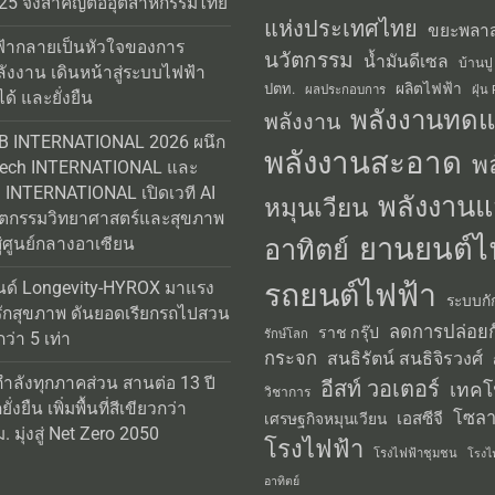
25 จึงสำคัญต่ออุตสาหกรรมไทย
แห่งประเทศไทย
ขยะพลาส
้ากลายเป็นหัวใจของการ
นวัตกรรม
น้ำมันดีเซล
บ้านปู
ลังงาน เดินหน้าสู่ระบบไฟฟ้า
ผลิตไฟฟ้า
ปตท.
ผลประกอบการ
ฝุ่น
ได้ และยั่งยืน
พลังงานทด
พลังงาน
AB INTERNATIONAL 2026 ผนึก
พลังงานสะอาด
พ
Tech INTERNATIONAL และ
INTERNATIONAL เปิดเวที AI
พลังงานแ
หมุนเวียน
วัตกรรมวิทยาศาสตร์และสุขภาพ
ยานยนต์ไ
อาทิตย์
่ศูนย์กลางอาเซียน
รถยนต์ไฟฟ้า
นด์ Longevity-HYROX มาแรง
ระบบกั
รักสุขภาพ ดันยอดเรียกรถไปสวน
ลดการปล่อยก
ราช กรุ๊ป
รักษ์โลก
่า 5 เท่า
กระจก
สนธิรัตน์ สนธิจิรวงศ์
กำลังทุกภาคส่วน สานต่อ 13 ปี
อีสท์ วอเตอร์
เทคโ
วิชาการ
่งยืน เพิ่มพื้นที่สีเขียวกว่า
โซลา
เอสซีจี
เศรษฐกิจหมุนเวียน
 มุ่งสู่ Net Zero 2050
โรงไฟฟ้า
โรงไฟฟ้าชุมชน
โรงไ
อาทิตย์