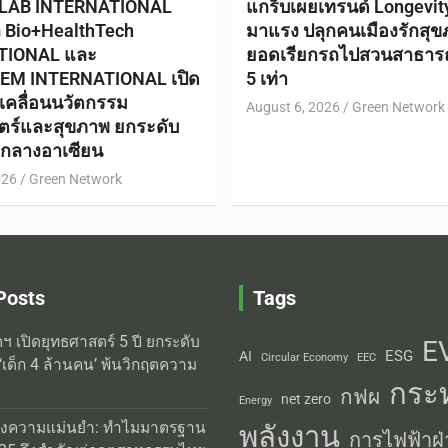
 LAB INTERNATIONAL
แกร็บเผยเทรนด์ Longevi
ก Bio+HealthTech
มาแรง ปลุกคนเมืองรักสุข
TIONAL และ
ยอดเรียกรถไปสวนสาธาร
EM INTERNATIONAL เปิด
5 เท่า
ับเคลื่อนนวัตกรรม
August 6, 2026
Green Network
ตร์และสุขภาพ ยกระดับ
ย์กลางอาเซียน
026
Green Network
Posts
Tags
ิตฯ เปิดยุทธศาสตร์ 5 ปี ยกระดับ
E
ESG
AI
Circular Economy
EEC
‘เด็ก 4 ล้านคน’ พ้นวิกฤตความ
กระ
กฟผ
net zero
Energy
่งความแม่นยำ: ทำไมมาตรฐาน
พลังงาน
การไฟฟ้าฝ่