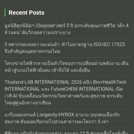
Recent Posts
มูลนิธิศุภนิมิตฯ เปิดยุทธศาสตร์ 5 ปี ยกระดับคุณภาพชีวิต ‘เด็ก 4
ล้านคน’ พ้นวิกฤตความเปราะบาง
3 ทศวรรษแห่งความแม่นยำ: ทำไมมาตรฐาน ISO/IEC 17025
จึงสำคัญต่ออุตสาหกรรมไทย
โครงข่ายไฟฟ้ากลายเป็นหัวใจของการเปลี่ยนผ่านพลังงาน เดิน
หน้าสู่ระบบไฟฟ้ามั่นคง เข้าถึงได้ และยั่งยืน
Thailand LAB INTERNATIONAL 2026 ผนึก Bio+HealthTech
INTERNATIONAL และ FutureCHEM INTERNATIONAL เปิด
เวที AI ขับเคลื่อนนวัตกรรมวิทยาศาสตร์และสุขภาพ ยกระดับ
ไทยสู่ศูนย์กลางอาเซียน
แกร็บเผยเทรนด์ Longevity-HYROX มาแรง ปลุกคนเมืองรัก
สุขภาพ ดันยอดเรียกรถไปสวนสาธารณะโตกว่า 5 เท่า
ซีพีแรม ผนึกกำลังทุกภาคส่วน สานต่อ 13 ปี #ปลูกเพื่อโลกยั่งยืน