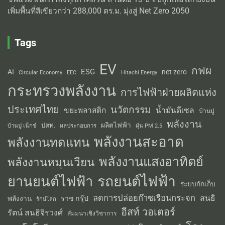
เพิ่มพื้นที่สีเขียวกว่า 288,000 ตร.ม. มุ่งสู่ Net Zero 2050
Tags
EV
กฟผ
ESG
AI
net zero
Circular Economy
EEC
Hitachi Energy
กระทรวงพลังงาน
การไฟฟ้าฝ่ายผลิตแห่ง
ประเทศไทย
นวัตกรรม
น้ำมันดีเซล
ขยะพลาสติก
บ้านปู
พลังงาน
ผลิตไฟฟ้า
ปตท.
ผลประกอบการ
บ้านปู เน็กซ์
ฝุ่น PM 2.5
พลังงานสะอาด
พลังงานทดแทน
พลังงานแสงอาทิตย์
พลังงานหมุนเวียน
รถยนต์ไฟฟ้า
ยานยนต์ไฟฟ้า
ระบบกักเก็บ
ลดการปล่อยก๊าซเรือนกระจก
สนธิ
พลังงาน
ราช กรุ๊ป
รักษ์โลก
อีสท์ วอเตอร์
รัตน์ สนธิจิรวงศ์
สัมมนาเชิงวิชาการ