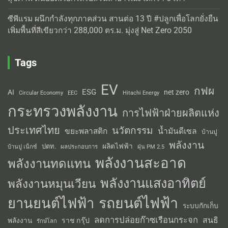
ซีพีแรม ผนึกกำลังทุกภาคส่วน สานต่อ 13 ปี #ปลูกเพื่อโลกยั่งยืน
เพิ่มพื้นที่สีเขียวกว่า 288,000 ตร.ม. มุ่งสู่ Net Zero 2050
Tags
EV
กฟผ
ESG
AI
net zero
Circular Economy
EEC
Hitachi Energy
กระทรวงพลังงาน
การไฟฟ้าฝ่ายผลิตแห่ง
ประเทศไทย
นวัตกรรม
น้ำมันดีเซล
ขยะพลาสติก
บ้านปู
พลังงาน
ผลิตไฟฟ้า
ปตท.
ผลประกอบการ
บ้านปู เน็กซ์
ฝุ่น PM 2.5
พลังงานสะอาด
พลังงานทดแทน
พลังงานแสงอาทิตย์
พลังงานหมุนเวียน
รถยนต์ไฟฟ้า
ยานยนต์ไฟฟ้า
ระบบกักเก็บ
ลดการปล่อยก๊าซเรือนกระจก
สนธิ
พลังงาน
ราช กรุ๊ป
รักษ์โลก