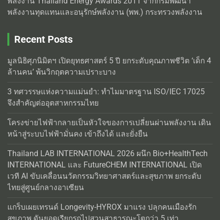
พลังงาน Thailand Energy Awards 2011 จากกรมพัฒนา
พลังงานทุดแทนและอนุรักษ์พลังงาน (พพ.) กระทรวงพลังงาน
Recent Posts
มูลนิธิศุภนิมิตฯ เปิดยุทธศาสตร์ 5 ปี ยกระดับคุณภาพชีวิต ‘เด็ก 4
ล้านคน’ พ้นวิกฤตความเปราะบาง
3 ทศวรรษแห่งความแม่นยำ: ทำไมมาตรฐาน ISO/IEC 17025
จึงสำคัญต่ออุตสาหกรรมไทย
โครงข่ายไฟฟ้ากลายเป็นหัวใจของการเปลี่ยนผ่านพลังงาน เดิน
หน้าสู่ระบบไฟฟ้ามั่นคง เข้าถึงได้ และยั่งยืน
Thailand LAB INTERNATIONAL 2026 ผนึก Bio+HealthTech
INTERNATIONAL และ FutureCHEM INTERNATIONAL เปิด
เวที AI ขับเคลื่อนนวัตกรรมวิทยาศาสตร์และสุขภาพ ยกระดับ
ไทยสู่ศูนย์กลางอาเซียน
แกร็บเผยเทรนด์ Longevity-HYROX มาแรง ปลุกคนเมืองรัก
สุขภาพ ดันยอดเรียกรถไปสวนสาธารณะโตกว่า 5 เท่า