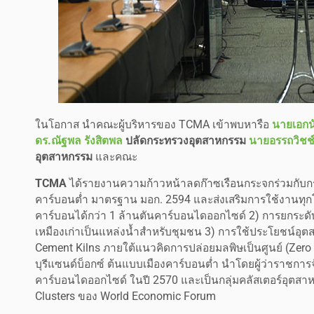
ในโอกาส นำคณะผู้บริหารของ TCMA เข้าพบหารือ
นายเอกนั
ดร.ณัฐพล รังสิตพล
ปลัดกระทรวงอุตสาหกรรม
นายอรรถวิชช์
อุตสาหกรรม
และคณะ
TCMA
ได้รายงานความก้าวหน้าลดก๊าซเรือนกระจกร่วมกับกระ
คาร์บอนต่ำ มาตรฐาน มอก. 2594 และส่งเสริมการใช้งานทุกโ
คาร์บอนได้กว่า 1 ล้านตันคาร์บอนไดออกไซด์ 2) การยกระดับท
เหมืองเก่าเป็นแหล่งน้ำสำหรับชุมชน 3) การใช้ประโยชน์อุ
Cement Kilns ภายใต้แนวคิดการปล่อยมลพิษเป็นศูนย์ (Zer
บุรีแซนด์บ็อกซ์ ต้นแบบเมืองคาร์บอนต่ำ นำโดยผู้ว่าราชการจ
คาร์บอนไดออกไซด์ ในปี 2570 และเป็นกลุ่มคลัสเตอร์อุตสาห
Clusters ของ World Economic Forum