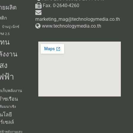
ติก
marketing_mag@technologymedia.co.th
www.technologymedia.co.th
บ้านปู เน็กซ์
 PM 2.5
แทน
ลังงาน
สง
ฟฟ้า
กเก็บพลังงาน
๊าซเรือน
สัมมนาเชิง
นโลยี
ร์เซลล์
ฟฟ้าพลังงานแสง