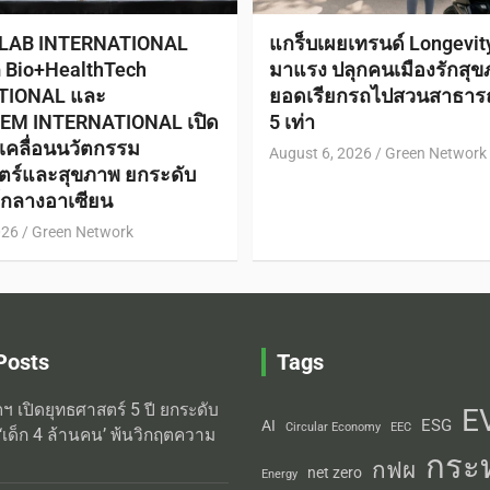
 LAB INTERNATIONAL
แกร็บเผยเทรนด์ Longevi
ก Bio+HealthTech
มาแรง ปลุกคนเมืองรักสุข
TIONAL และ
ยอดเรียกรถไปสวนสาธาร
EM INTERNATIONAL เปิด
5 เท่า
ับเคลื่อนนวัตกรรม
August 6, 2026
Green Network
ตร์และสุขภาพ ยกระดับ
ย์กลางอาเซียน
026
Green Network
Posts
Tags
ิตฯ เปิดยุทธศาสตร์ 5 ปี ยกระดับ
E
ESG
AI
Circular Economy
EEC
‘เด็ก 4 ล้านคน’ พ้นวิกฤตความ
กระ
กฟผ
net zero
Energy
่งความแม่นยำ: ทำไมมาตรฐาน
พลังงาน
การไฟฟ้าฝ่