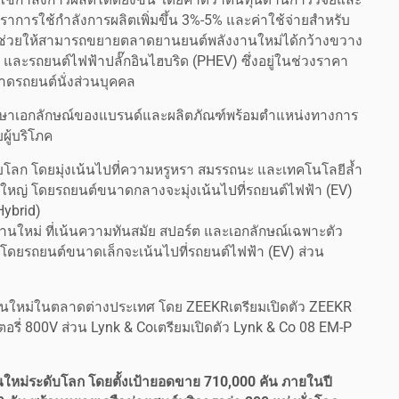
ารใช้กำลังการผลิตเพิ่มขึ้น 3%-5% และค่าใช้จ่ายสำหรับ
งช่วยให้สามารถขยายตลาดยานยนต์พลังงานใหม่ได้กว้างขวาง
 และรถยนต์ไฟฟ้าปลั๊กอินไฮบริด (PHEV) ซึ่งอยู่ในช่วงราคา
ดรถยนต์นั่งส่วนบุคคล
กษาเอกลักษณ์ของแบรนด์และผลิตภัณฑ์พร้อมตำแหน่งทางการ
ผู้บริโภค
โลก โดยมุ่งเน้นไปที่ความหรูหรา สมรรถนะ และเทคโนโลยีล้ำ
ใหญ่ โดยรถยนต์ขนาดกลางจะมุ่งเน้นไปที่รถยนต์ไฟฟ้า (EV)
Hybrid)
นใหม่ ที่เน้นความทันสมัย สปอร์ต และเอกลักษณ์เฉพาะตัว
โดยรถยนต์ขนาดเล็กจะเน้นไปที่รถยนต์ไฟฟ้า (EV) ส่วน
รุ่นใหม่ในตลาดต่างประเทศ โดย ZEEKRเตรียมเปิดตัว ZEEKR
เตอรี่ 800V ส่วน Lynk & Coเตรียมเปิดตัว Lynk & Co 08 EM-P
นใหม่ระดับโลก โดยตั้งเป้ายอดขาย 710,000 คัน ภายในปี