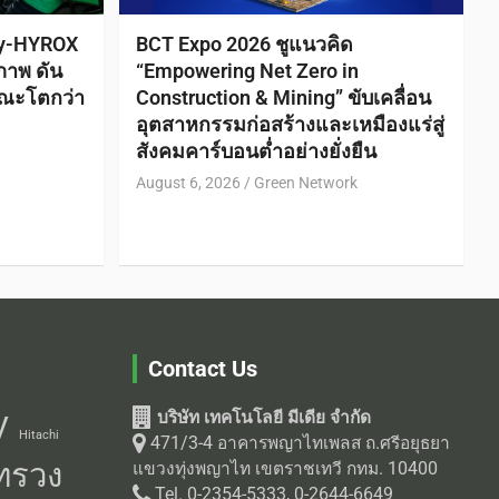
ty-HYROX
BCT Expo 2026 ชูแนวคิด
ภาพ ดัน
“Empowering Net Zero in
ณะโตกว่า
Construction & Mining” ขับเคลื่อน
อุตสาหกรรมก่อสร้างและเหมืองแร่สู่
สังคมคาร์บอนต่ำอย่างยั่งยืน
August 6, 2026
Green Network
Contact Us
บริษัท เทคโนโลยี มีเดีย จำกัด
V
Hitachi
471/3-4 อาคารพญาไทเพลส ถ.ศรีอยุธยา
ทรวง
แขวงทุ่งพญาไท เขตราชเทวี กทม. 10400
Tel. 0-2354-5333, 0-2644-6649
Fax. 0-2640-4260
ายผลิต