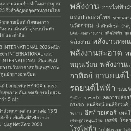
25 จึงสำคัญต่ออุตสาหกรรมไทย
แห่งประเทศไทย
ขยะพลาส
้ากลายเป็นหัวใจของการ
นวัตกรรม
น้ำมันดีเซล
บ้านปู
ลังงาน เดินหน้าสู่ระบบไฟฟ้า
ผลิตไฟฟ้า
ปตท.
ผลประกอบการ
ฝุ่น
ได้ และยั่งยืน
พลังงานทด
พลังงาน
AB INTERNATIONAL 2026 ผนึก
พลังงานสะอาด
พ
Tech INTERNATIONAL และ
INTERNATIONAL เปิดเวที AI
พลังงานแ
หมุนเวียน
วัตกรรมวิทยาศาสตร์และสุขภาพ
ยานยนต์ไ
อาทิตย์
่ศูนย์กลางอาเซียน
รถยนต์ไฟฟ้า
นด์ Longevity-HYROX มาแรง
ระบบกั
รักสุขภาพ ดันยอดเรียกรถไปสวน
ลดการปล่อยก
ราช กรุ๊ป
รักษ์โลก
่า 5 เท่า
กระจก
สนธิรัตน์ สนธิจิรวงศ์
กำลังทุกภาคส่วน สานต่อ 13 ปี
อีสท์ วอเตอร์
เทคโ
วิชาการ
่งยืน เพิ่มพื้นที่สีเขียวกว่า
โซลา
เอสซีจี
เศรษฐกิจหมุนเวียน
 มุ่งสู่ Net Zero 2050
โรงไฟฟ้า
โรงไฟฟ้าชุมชน
โรงไ
อาทิตย์