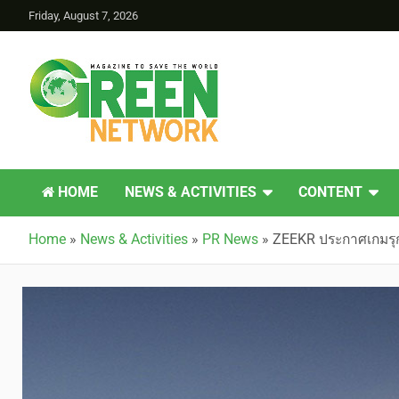
Friday, August 7, 2026
Green Network
HOME
NEWS & ACTIVITIES
CONTENT
Home
»
News & Activities
»
PR News
»
ZEEKR ประกาศเกมรุก!