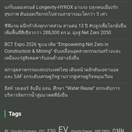
แกร็บเผยเทรนด์ Longevity-HYROX มาแรง ปลุกคนเมืองรัก
สุขภาพ ดันยอดเรียกรถไปสวนสาธารณะโตกว่า 5 เท่า
ซีพีแรม ผนึกกำลังทุกภาคส่วน สานต่อ 13 ปี #ปลูกเพื่อโลกยั่งยืน
เพิ่มพื้นที่สีเขียวกว่า 288,000 ตร.ม. มุ่งสู่ Net Zero 2050
BCT Expo 2026 ชูแนวคิด “Empowering Net Zero in
Construction & Mining” ขับเคลื่อนอุตสาหกรรมก่อสร้างและ
เหมืองแร่สู่สังคมคาร์บอนต่ำอย่างยั่งยืน
สภาอุตสาหกรรมแห่งประเทศไทย เดินหน้าผลักดันเอทานอล
และ SAF ยกระดับเศรษฐกิจฐานรากสู่เศรษฐกิจหมุนเวียน
อีสท์ วอเตอร์ จับมือ อจน. ศึกษา “Water Reuse” ยกระดับการ
บริหารจัดการน้ำสู่อนาคตที่ยั่งยืน
Tags
EV
กฟผ
ESG
AI
net zero
Circular Economy
EEC
Hitachi Energy