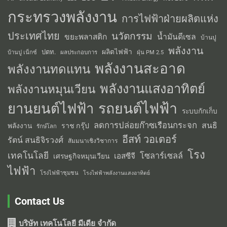
กระทรวงพลังงาน
การไฟฟ้าฝ่ายผลิตแห่ง
ประเทศไทย
นวัตกรรม
น้ำมันดีเซล
ขยะพลาสติก
บ้านปู
พลังงาน
ผลิตไฟฟ้า
ปตท.
ผลประกอบการ
บ้านปู เน็กซ์
ฝุ่น PM 2.5
พลังงานสะอาด
พลังงานทดแทน
พลังงานแสงอาทิตย์
พลังงานหมุนเวียน
รถยนต์ไฟฟ้า
ยานยนต์ไฟฟ้า
ระบบกักเก็บ
ลดการปล่อยก๊าซเรือนกระจก
สนธิ
พลังงาน
ราช กรุ๊ป
รักษ์โลก
อีสท์ วอเตอร์
รัตน์ สนธิจิรวงศ์
สัมมนาเชิงวิชาการ
โรง
เทคโนโลยี
โซลาร์เซลล์
เอสซีจี
เศรษฐกิจหมุนเวียน
ไฟฟ้า
โรงไฟฟ้าชุมชน
โรงไฟฟ้าพลังงานแสงอาทิตย์
Contact Us
บริษัท เทคโนโลยี มีเดีย จำกัด