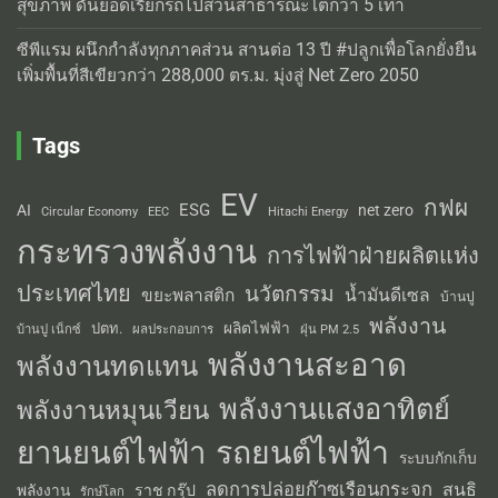
สุขภาพ ดันยอดเรียกรถไปสวนสาธารณะโตกว่า 5 เท่า
ซีพีแรม ผนึกกำลังทุกภาคส่วน สานต่อ 13 ปี #ปลูกเพื่อโลกยั่งยืน
เพิ่มพื้นที่สีเขียวกว่า 288,000 ตร.ม. มุ่งสู่ Net Zero 2050
Tags
EV
กฟผ
ESG
AI
net zero
Circular Economy
EEC
Hitachi Energy
กระทรวงพลังงาน
การไฟฟ้าฝ่ายผลิตแห่ง
ประเทศไทย
นวัตกรรม
น้ำมันดีเซล
ขยะพลาสติก
บ้านปู
พลังงาน
ผลิตไฟฟ้า
ปตท.
ผลประกอบการ
บ้านปู เน็กซ์
ฝุ่น PM 2.5
พลังงานสะอาด
พลังงานทดแทน
พลังงานแสงอาทิตย์
พลังงานหมุนเวียน
รถยนต์ไฟฟ้า
ยานยนต์ไฟฟ้า
ระบบกักเก็บ
ลดการปล่อยก๊าซเรือนกระจก
สนธิ
พลังงาน
ราช กรุ๊ป
รักษ์โลก