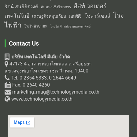
อีสท์ วอเตอร์
รัตน์ สนธิจิรวงศ์
สัมมนาเชิงวิชาการ
โรง
เทคโนโลยี
โซลาร์เซลล์
เอสซีจี
เศรษฐกิจหมุนเวียน
ไฟฟ้า
โรงไฟฟ้าชุมชน
โรงไฟฟ้าพลังงานแสงอาทิตย์
Contact Us
บริษัท เทคโนโลยี มีเดีย จำกัด
471/3-4 อาคารพญาไทเพลส ถ.ศรีอยุธยา
แขวงทุ่งพญาไท เขตราชเทวี กทม. 10400
Tel. 0-2354-5333, 0-2644-6649
Fax. 0-2640-4260
marketing_mag@technologymedia.co.th
www.technologymedia.co.th