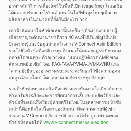
อาหารสัตว์? การเลี้ยงสัตว์ในพื้นที่เปิด (cage-free) ในเอเชีย
ได้ผลตอบรับอย่างไร? แล้วเทคโนโลยีขั้นสูงใหม่ๆเพื่อการ
ผลิตอาหารในอนาคตที่ยั่งยืนมีอะไรบ้าง?
เข้าฟังสัมมนาในหัวข้อเหล่านี้และอื่น ๆ อีกมากมายจากผู้
เชี่ยวชาญระดับนานาชาติกว่า 40 คนที่ได้รับเชิญให้แบ่ง
ปันความรู้และข้อมูลล่าสุดในงาน V-Connect Asia Edition
รวมไปถึงหัวข้อที่จะมีการพูดถึงแนวโน้มและกฎระเบียบของ
ตลาดโดยเฉพาะ ตัวอย่างเช่น: “แผนปฏิบัติการ AMR ของ
สัตวแพทย์เอเชีย” โดย FAO-FAVA-PVMA-JVMA-VNU และ
“ความยั่งยืนของอาหารครบวงจร: คงรักษาไว้ซึ่งความอุดม
สมบูรณ์ของโลก” โดย สถานเอกอัครราชทูตอังกฤษ
รวมถึงหัวข้อทางเทคนิคที่จะสร้างแรงบันดาลใจเกี่ยวกับการ
ทำฟาร์มอัจฉริยะและการพัฒนาการเลี้ยงระบบสัตว์ปีก และ
หัวข้อที่จะเน้นถึงเรื่องผู้นำสตรีในไทยในอุตสาหกรรม หัวข้อ
เหล่านี้คือหนึ่งในเนื้อหาของสัมมนาที่หลากหลายที่ผู้เข้า
ร่วมงาน V-Connect Asia Edition จะได้รับ ดูภาพรวมของ
หัวข้อทั้งหมดได้ที่
www.v-connect.net/asia-edition