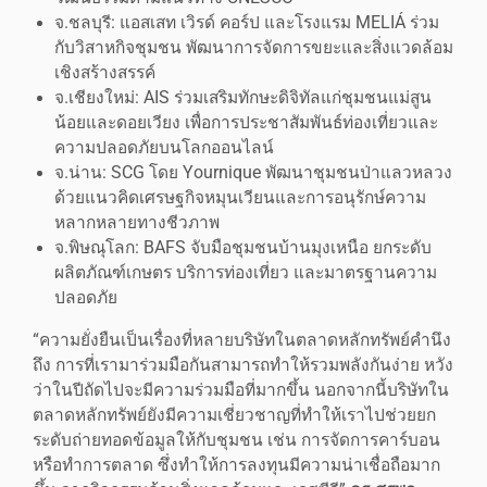
จ.ชลบุรี: แอสเสท เวิรด์ คอร์ป และโรงแรม MELIÁ ร่วม
กับวิสาหกิจชุมชน พัฒนาการจัดการขยะและสิ่งแวดล้อม
เชิงสร้างสรรค์
จ.เชียงใหม่: AIS ร่วมเสริมทักษะดิจิทัลแก่ชุมชนแม่สูน
น้อยและดอยเวียง เพื่อการประชาสัมพันธ์ท่องเที่ยวและ
ความปลอดภัยบนโลกออนไลน์
จ.น่าน: SCG โดย Yournique พัฒนาชุมชนป่าแลวหลวง
ด้วยแนวคิดเศรษฐกิจหมุนเวียนและการอนุรักษ์ความ
หลากหลายทางชีวภาพ
จ.พิษณุโลก: BAFS จับมือชุมชนบ้านมุงเหนือ ยกระดับ
ผลิตภัณฑ์เกษตร บริการท่องเที่ยว และมาตรฐานความ
ปลอดภัย
“ความยั่งยืนเป็นเรื่องที่หลายบริษัทในตลาดหลักทรัพย์คำนึง
ถึง การที่เรามาร่วมมือกันสามารถทำให้รวมพลังกันง่าย หวัง
ว่าในปีถัดไปจะมีความร่วมมือที่มากขึ้น นอกจากนี้บริษัทใน
ตลาดหลักทรัพย์ยังมีความเชี่ยวชาญที่ทำให้เราไปช่วยยก
ระดับถ่ายทอดข้อมูลให้กับชุมชน เช่น การจัดการคาร์บอน
หรือทำการตลาด ซึ่งทำให้การลงทุนมีความน่าเชื่อถือมาก