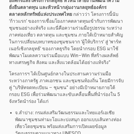
องค์กรและโครงการกลยุทธ์ หัวหน้าสายงานพัฒนาความ
ยั่งยืนตลาดทุน และหัวหน้ากลุ่มงานกลยุทธ์องค์กร
ตลาดหลักทรัพย์แห่งประเทศไทย
กล่าวว่า โครงการนี้นับ
‘ก้าวแรก’ ของการเชื่อมโยงภาคตลาดทุนเข้ากับการพัฒนา
ชุมชนอย่างแท้จริง และนี่คือความร่วมมือรูปธรรม ระหว่าง
ภาคท่องเที่ยว ตลาดทุน และชุมชน ภายใต้เป้าหมายสำคัญ
ในการเปลี่ยนบทบาทของชุมชนจาก ‘ผู้ให้บริการ’ สู่ ‘พาร์ท
เนอร์เชิงกลยุทธ์’ ของภาคธุรกิจ โดยนำกรอบ ESG มาใช้
พัฒนาโมเดลความร่วมมือแบบ Win–Win ที่สร้างผลลัพธ์
ทางเศรษฐกิจ สังคม และสิ่งแวดล้อมได้อย่างแท้จริง”
โครงการฯ ได้เป็นศูนย์กลางในประสานความร่วมมือ
ระหว่างภาครัฐ ภาคเอกชน และชุมชนท้องถิ่น โดยมีการจับ
คู่ “บริษัทจดทะเบียน – ชุมชน” อย่างมีเป้าหมายภายใต้
กรอบ ESG เพื่อร่วมพัฒนาและขับเคลื่อนพื้นที่นำร่องใน 5
จังหวัดนำร่อง ได้แก่
จ.ลำปาง: กรมส่งเสริมวัฒนธรรมและไทยแอร์เอเชีย
พัฒนาชุมชนท่ามะโอและปงสนุก ออกแบบเส้นทางท่อง
เที่ยวโดยชุมชน พร้อมส่งเสริมการเปิดเผยข้อมูล
วัฒนธรรมตามแนวทาง UNESCO