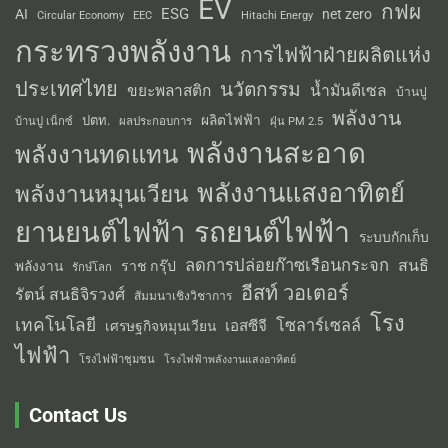
EV
กฟผ
ESG
AI
net zero
Circular Economy
EEC
Hitachi Energy
กระทรวงพลังงาน
การไฟฟ้าฝ่ายผลิตแห่ง
ประเทศไทย
นวัตกรรม
น้ำมันดีเซล
ขยะพลาสติก
บ้านปู
พลังงาน
ผลิตไฟฟ้า
ปตท.
ผลประกอบการ
บ้านปู เน็กซ์
ฝุ่น PM 2.5
พลังงานสะอาด
พลังงานทดแทน
พลังงานแสงอาทิตย์
พลังงานหมุนเวียน
รถยนต์ไฟฟ้า
ยานยนต์ไฟฟ้า
ระบบกักเก็บ
ลดการปล่อยก๊าซเรือนกระจก
สนธิ
พลังงาน
ราช กรุ๊ป
รักษ์โลก
อีสท์ วอเตอร์
รัตน์ สนธิจิรวงศ์
สัมมนาเชิงวิชาการ
โรง
เทคโนโลยี
โซลาร์เซลล์
เอสซีจี
เศรษฐกิจหมุนเวียน
ไฟฟ้า
โรงไฟฟ้าชุมชน
โรงไฟฟ้าพลังงานแสงอาทิตย์
Contact Us