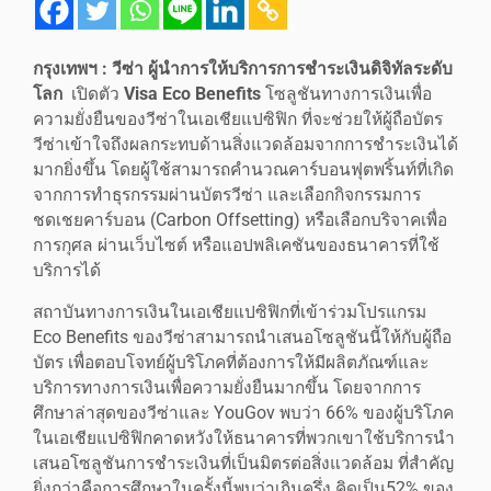
กรุงเทพฯ :
วีซ่า ผู้นำการให้บริการการชำระเงินดิจิทัลระดับ
โลก
เปิดตัว
Visa Eco Benefits
โซลูชันทางการเงินเพื่อ
ความยั่งยืนของวีซ่าในเอเชียแปซิฟิก ที่จะช่วยให้ผู้ถือบัตร
วีซ่าเข้าใจถึงผลกระทบด้านสิ่งแวดล้อมจากการชำระเงินได้
มากยิ่งขึ้น โดยผู้ใช้สามารถคำนวณคาร์บอนฟุตพริ้นท์ที่เกิด
จากการทำธุรกรรมผ่านบัตรวีซ่า และเลือกกิจกรรมการ
ชดเชยคาร์บอน (Carbon Offsetting) หรือเลือกบริจาคเพื่อ
การกุศล ผ่านเว็บไซต์ หรือแอปพลิเคชันของธนาคารที่ใช้
บริการได้
สถาบันทางการเงินในเอเชียแปซิฟิกที่เข้าร่วมโปรแกรม
Eco Benefits ของวีซ่าสามารถนำเสนอโซลูชันนี้ให้กับผู้ถือ
บัตร เพื่อตอบโจทย์ผู้บริโภคที่ต้องการให้มีผลิตภัณฑ์และ
บริการทางการเงินเพื่อความยั่งยืนมากขึ้น โดยจากการ
ศึกษาล่าสุดของวีซ่าและ YouGov พบว่า 66% ของผู้บริโภค
ในเอเชียแปซิฟิกคาดหวังให้ธนาคารที่พวกเขาใช้บริการนำ
เสนอโซลูชันการชำระเงินที่เป็นมิตรต่อสิ่งแวดล้อม ที่สำคัญ
ยิ่งกว่าคือการศึกษาในครั้งนี้พบว่าเกินครึ่ง คิดเป็น52% ของ