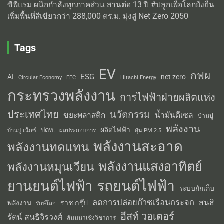
ซีพีแรม ผนึกกำลังทุกภาคส่วน สานต่อ 13 ปี #ปลูกเพื่อโลกยั่งยืน
เพิ่มพื้นที่สีเขียวกว่า 288,000 ตร.ม. มุ่งสู่ Net Zero 2050
Tags
EV
กฟผ
ESG
AI
net zero
Circular Economy
EEC
Hitachi Energy
กระทรวงพลังงาน
การไฟฟ้าฝ่ายผลิตแห่ง
ประเทศไทย
นวัตกรรม
น้ำมันดีเซล
ขยะพลาสติก
บ้านปู
พลังงาน
ผลิตไฟฟ้า
ปตท.
ผลประกอบการ
บ้านปู เน็กซ์
ฝุ่น PM 2.5
พลังงานสะอาด
พลังงานทดแทน
พลังงานแสงอาทิตย์
พลังงานหมุนเวียน
รถยนต์ไฟฟ้า
ยานยนต์ไฟฟ้า
ระบบกักเก็บ
ลดการปล่อยก๊าซเรือนกระจก
สนธิ
พลังงาน
ราช กรุ๊ป
รักษ์โลก
อีสท์ วอเตอร์
รัตน์ สนธิจิรวงศ์
สัมมนาเชิงวิชาการ