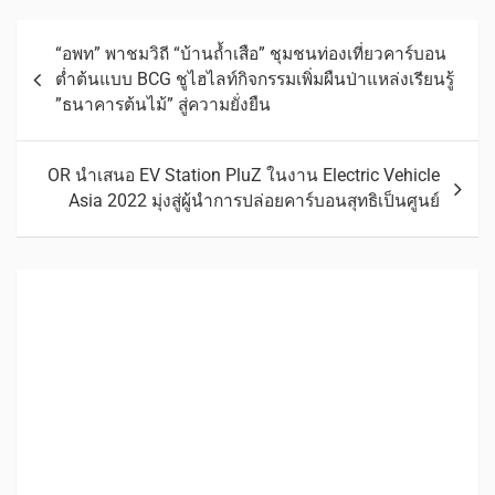
“อพท” พาชมวิถี “บ้านถ้ำเสือ” ชุมชนท่องเที่ยวคาร์บอน
ต่ำต้นแบบ BCG ชูไฮไลท์กิจกรรมเพิ่มผืนป่าแหล่งเรียนรู้
”ธนาคารต้นไม้” สู่ความยั่งยืน
OR นำเสนอ EV Station PluZ ในงาน Electric Vehicle
Asia 2022 มุ่งสู่ผู้นำการปล่อยคาร์บอนสุทธิเป็นศูนย์