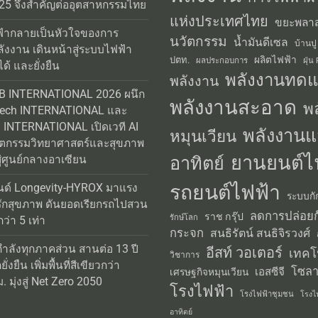
25 จึงสำคัญต่ออุตสาหกรรมไทย
แห่งประเทศไทย
ขยะพลาส
้ากลายเป็นหัวใจของการ
นวัตกรรม
น้ำมันดีเซล
บ้านปู
ลังงาน เดินหน้าสู่ระบบไฟฟ้า
ผลิตไฟฟ้า
ปตท.
ผลประกอบการ
ฝุ่น
ได้ และยั่งยืน
พลังงานทด
พลังงาน
AB INTERNATIONAL 2026 ผนึก
พลังงานสะอาด
พ
Tech INTERNATIONAL และ
INTERNATIONAL เปิดเวที AI
พลังงานแ
หมุนเวียน
วัตกรรมวิทยาศาสตร์และสุขภาพ
ยานยนต์ไ
อาทิตย์
่ศูนย์กลางอาเซียน
รถยนต์ไฟฟ้า
นด์ Longevity-HYROX มาแรง
ระบบกั
รักสุขภาพ ดันยอดเรียกรถไปสวน
ลดการปล่อยก
ราช กรุ๊ป
รักษ์โลก
่า 5 เท่า
กระจก
สนธิรัตน์ สนธิจิรวงศ์
กำลังทุกภาคส่วน สานต่อ 13 ปี
อีสท์ วอเตอร์
เทคโ
วิชาการ
่งยืน เพิ่มพื้นที่สีเขียวกว่า
โซลา
เอสซีจี
เศรษฐกิจหมุนเวียน
 มุ่งสู่ Net Zero 2050
โรงไฟฟ้า
โรงไฟฟ้าชุมชน
โรงไ
อาทิตย์