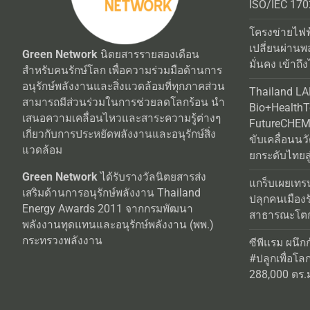
ISO/IEC 170
โครงข่ายไฟฟ
เปลี่ยนผ่านพ
Green Network
นิตยสารรายสองเดือน
มั่นคง เข้าถึง
สำหรับคนรักษ์โลก เพื่อความร่วมมือด้านการ
อนุรักษ์พลังงานและสิ่งแวดล้อมที่ทุกภาคส่วน
Thailand L
สามารถมีส่วนร่วมในการช่วยลดโลกร้อน นำ
Bio+Health
เสนอความเคลื่อนไหวและสาระความรู้ต่างๆ
FutureCHEM 
เกี่ยวกับการประหยัดพลังงานและอนุรักษ์สิ่ง
ขับเคลื่อนน
แวดล้อม
ยกระดับไทยสู
Green Network
ได้รับรางวัลนิตยสารส่ง
แกร็บเผยเทร
เสริมด้านการอนุรักษ์พลังงาน Thailand
ปลุกคนเมือง
Energy Awards 2011 จากกรมพัฒนา
สาธารณะโตกว
พลังงานทุดแทนและอนุรักษ์พลังงาน (พพ.)
กระทรวงพลังงาน
ซีพีแรม ผนึก
#ปลูกเพื่อโลกยั
288,000 ตร.ม.