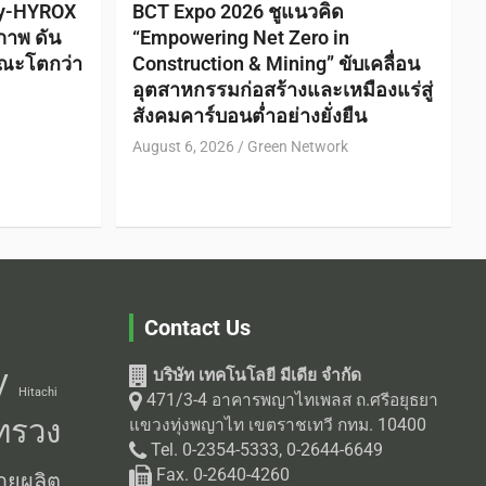
ty-HYROX
BCT Expo 2026 ชูแนวคิด
ภาพ ดัน
“Empowering Net Zero in
ณะโตกว่า
Construction & Mining” ขับเคลื่อน
อุตสาหกรรมก่อสร้างและเหมืองแร่สู่
สังคมคาร์บอนต่ำอย่างยั่งยืน
August 6, 2026
Green Network
Contact Us
บริษัท เทคโนโลยี มีเดีย จำกัด
V
Hitachi
471/3-4 อาคารพญาไทเพลส ถ.ศรีอยุธยา
ทรวง
แขวงทุ่งพญาไท เขตราชเทวี กทม. 10400
Tel. 0-2354-5333, 0-2644-6649
Fax. 0-2640-4260
ายผลิต