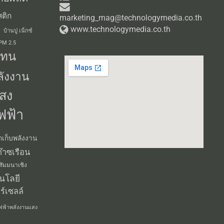
ติก
marketing_mag@technologymedia.co.th
www.technologymedia.co.th
บ้านปู เน็กซ์
 PM 2.5
แทน
ลังงาน
สง
ฟฟ้า
กเก็บพลังงาน
๊าซเรือน
สัมมนาเชิง
นโลยี
ร์เซลล์
ฟฟ้าพลังงานแสง