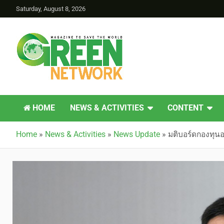
Saturday, August 8, 2026
Green Network
HOME
NEWS & ACTIVITIES
CONTENT
Home
»
News & Activities
»
News Update
»
มติบอร์ดกองทุนอน