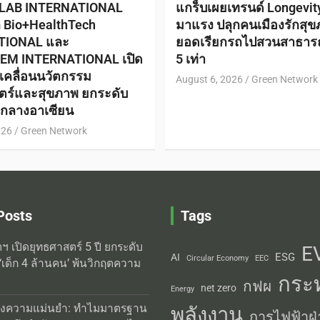
 LAB INTERNATIONAL
แกร็บเผยเทรนด์ Longevi
ก Bio+HealthTech
มาแรง ปลุกคนเมืองรักสุข
TIONAL และ
ยอดเรียกรถไปสวนสาธาร
EM INTERNATIONAL เปิด
5 เท่า
ับเคลื่อนนวัตกรรม
August 6, 2026
Green Network
ตร์และสุขภาพ ยกระดับ
ย์กลางอาเซียน
026
Green Network
Posts
Tags
ิตฯ เปิดยุทธศาสตร์ 5 ปี ยกระดับ
E
ESG
AI
Circular Economy
EEC
‘เด็ก 4 ล้านคน’ พ้นวิกฤตความ
กระ
กฟผ
net zero
Energy
่งความแม่นยำ: ทำไมมาตรฐาน
พลังงาน
การไฟฟ้าฝ่