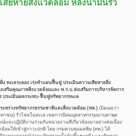
สียหายสิ่งแวดล้อม หลังน้ำมันรั่ว
ั่ง ทะเลระยอง เร่งทำแผนฟื้นฟู ประเมินความเสียหายสิ่ง
.ส่งเสริมคุณภาพสิ่งแวดล้อมและ พ.ร.บ.ส่งเสริมการบริหารจัดการ
าร ประเมินผลกระทบ-ฟื้นฟูทรัพยากรทะเล
กระทรวงทรัพยากรธรรมชาติและสิ่งแวดล้อม (ทส.)
เปิดเผยว่า
ัด (มหาชน) รั่วไหลในทะเล เขตการนิคมอุตสาหกรรมมาบตาพุด
ละปฏิบัติงานร่วมกับหน่วยงานที่เกี่ยวข้องมาอย่างต่อเนื่อง
ล้อมให้เข้าสู่ภาวะปกติ โดย กรมควบคุมมลพิษ (คพ.) ได้
มีการคาดการณ์ว่าจะเกิดคราบน้ำมันขึ้นชายฝั่ง และติดตาม