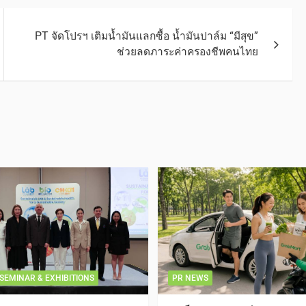
PT จัดโปรฯ เติมน้ำมันแลกซื้อ น้ำมันปาล์ม “มีสุข”
ช่วยลดภาระค่าครองชีพคนไทย
SEMINAR & EXHIBITIONS
PR NEWS