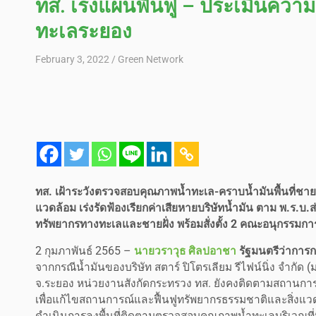
ทส. เร่งแผนฟื้นฟู – ประเมินความเ
ทะเลระยอง
February 3, 2022
Green Network
ทส. เฝ้าระวังตรวจสอบคุณภาพน้ำทะเล-คราบน้ำมันพื้นที่ชายฝ
แวดล้อม เร่งรัดฟ้องเรียกค่าเสียหายบริษัทน้ำมัน ตาม พ.ร.บ
ทรัพยากรทางทะเลและชายฝั่ง พร้อมสั่งตั้ง 2 คณะอนุกรรมก
2 กุมภาพันธ์ 2565 –
นายวราวุธ ศิลปอาชา
รัฐมนตรีว่าการ
จากกรณีน้ำมันของบริษัท สตาร์ ปิโตรเลียม รีไฟน์นิ่ง จำก
จ.ระยอง หน่วยงานสังกัดกระทรวง ทส. ยังคงติดตามสถานการณ์แ
เพื่อแก้ไขสถานการณ์และฟื้นฟูทรัพยากรธรรมชาติและสิ่งแวด
ดำเนินการลงพื้นที่ติดตามตรวจสอบคุณภาพน้ำทะเลบริเวณที่