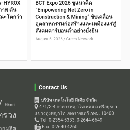
ty-HYROX
BCT Expo 2026 ชูแนวคิด
ภาพ ดัน
“Empowering Net Zero in
ณะโตกว่า
Construction & Mining” ขับเคลื่อน
อุตสาหกรรมก่อสร้างและเหมืองแร่สู่
สังคมคาร์บอนต่ำอย่างยั่งยืน
August 6, 2026
Green Network
Contact Us
บริษัท เทคโนโลยี มีเดีย จำกัด
V
Hitachi
471/3-4 อาคารพญาไทเพลส ถ.ศรีอยุธยา
ทรวง
แขวงทุ่งพญาไท เขตราชเทวี กทม. 10400
Tel. 0-2354-5333, 0-2644-6649
Fax. 0-2640-4260
ายผลิต