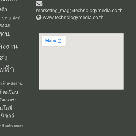
ติก
marketing_mag@technologymedia.co.th
www.technologymedia.co.th
บ้านปู เน็กซ์
 PM 2.5
แทน
ลังงาน
สง
ฟฟ้า
กเก็บพลังงาน
๊าซเรือน
สัมมนาเชิง
นโลยี
ร์เซลล์
ฟฟ้าพลังงานแสง