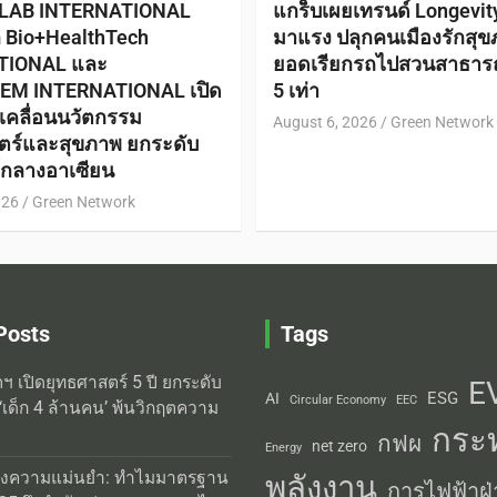
 LAB INTERNATIONAL
แกร็บเผยเทรนด์ Longevi
ก Bio+HealthTech
มาแรง ปลุกคนเมืองรักสุข
TIONAL และ
ยอดเรียกรถไปสวนสาธาร
EM INTERNATIONAL เปิด
5 เท่า
ับเคลื่อนนวัตกรรม
August 6, 2026
Green Network
ตร์และสุขภาพ ยกระดับ
ย์กลางอาเซียน
026
Green Network
Posts
Tags
ิตฯ เปิดยุทธศาสตร์ 5 ปี ยกระดับ
E
ESG
AI
Circular Economy
EEC
‘เด็ก 4 ล้านคน’ พ้นวิกฤตความ
กระ
กฟผ
net zero
Energy
่งความแม่นยำ: ทำไมมาตรฐาน
พลังงาน
การไฟฟ้าฝ่