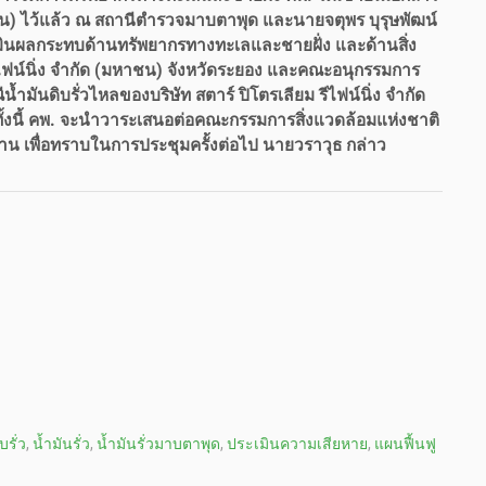
หาชน) ไว้แล้ว ณ สถานีตำรวจมาบตาพุด และนายจตุพร บุรุษพัฒน์
เมินผลกระทบด้านทรัพยากรทางทะเลและชายฝั่ง และด้านสิ่ง
รีไฟน์นิ่ง จำกัด (มหาชน) จังหวัดระยอง และคณะอนุกรรมการ
ำมันดิบรั่วไหลของบริษัท สตาร์ ปิโตรเลียม รีไฟน์นิ่ง จำกัด
งนี้ คพ. จะนำวาระเสนอต่อคณะกรรมการสิ่งแวดล้อมแห่งชาติ
ธาน เพื่อทราบในการประชุมครั้งต่อไป นายวราวุธ กล่าว
บรั่ว
,
น้ำมันรั่ว
,
น้ำมันรั่วมาบตาพุด
,
ประเมินความเสียหาย
,
แผนฟื้นฟู