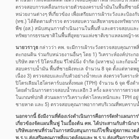
ตรวจสอบการเคลื่อนกระจายตัวของคราบน้ำมันในพื้นที่ชายฝั
หน่วยงานต่างๆ ที่เกี่ยวข้อง เพื่อเตรียมการเฝ้าระวังและป้
(ทช.) ได้ติดตามสำรวจ ตรวจสอบความเสียหายของทรัพยากรธร
พืช (อส.) สนับสนุนการดำเนินงานในพื้นที่ และตรวจสอบและ
ทรัพยากรธรรมชาติในพื้นที่อุทยานแห่งชาติเขาแหลมหญ้า-หมู
นายวราวุธ
กล่าวว่า คพ. จะมีการเฝ้าระวังตรวจสอบคุณภาพ
ตะกอนดิน ร่วมกับหน่วยงานอื่นๆ โดย 1) วิเคราะห์องค์ประก
บริษัท สตาร์ ปิโตรเลียม รีไฟน์นิ่ง จำกัด (มหาชน) และก้อ
สอบคราบน้ำมัน พื้นที่ชายฝั่งทะเล จำนวน 8 จุด ตั้งแต่หาดพ
เนื่อง 3) ตรวจสอบและเก็บตัวอย่างน้ำทะเล ส่งตรวจวิเคราะ
ปิโตรเลียมไฮโดรคาร์บอนทั้งหมด (TPH) จำนวน 6 จุด ซึ่งดำ
โดยดำเนินการตรวจสอบน้ำทะเลอีก 3 ครั้ง ผลจากการตรวจส
ในเกณฑ์ปกติ ส่วนผลการวิเคราะห์ค่าโลหะหนักและ TPH อยู
ชายหาด และ 5) ตรวจสอบคุณภาพอากาศบริเวณที่พบคราบน้
นอกจากนี้ ยังมีงานที่ต้องเร่งดำเนินการคือการจัดทำแผนการฟ
เกี่ยวข้องจัดแผนฟื้นฟู ในเบื้องต้น คพ. ได้ประสานกับสำน
บริษัทเอกชนที่ร่วมในการสนับสนุนการแก้ไขฟื้นฟูสภาพแวดล้
พ.ร.บ.ส่งเสริมคุณภาพสิ่งแวดล้อมและ พ.ร.บ.ส่งเสริมการบริ