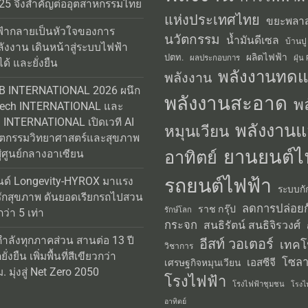
25 จึงสำคัญต่ออุตสาหกรรมไทย
แห่งประเทศไทย
ขยะพลาส
้ากลายเป็นหัวใจของการ
นวัตกรรม
น้ำมันดีเซล
บ้านปู
ลังงาน เดินหน้าสู่ระบบไฟฟ้า
ผลิตไฟฟ้า
ปตท.
ผลประกอบการ
ฝุ่น
ได้ และยั่งยืน
พลังงานทด
พลังงาน
AB INTERNATIONAL 2026 ผนึก
พลังงานสะอาด
พ
Tech INTERNATIONAL และ
INTERNATIONAL เปิดเวที AI
พลังงานแ
หมุนเวียน
วัตกรรมวิทยาศาสตร์และสุขภาพ
ยานยนต์ไ
อาทิตย์
่ศูนย์กลางอาเซียน
รถยนต์ไฟฟ้า
นด์ Longevity-HYROX มาแรง
ระบบกั
รักสุขภาพ ดันยอดเรียกรถไปสวน
ลดการปล่อยก
ราช กรุ๊ป
รักษ์โลก
่า 5 เท่า
กระจก
สนธิรัตน์ สนธิจิรวงศ์
กำลังทุกภาคส่วน สานต่อ 13 ปี
อีสท์ วอเตอร์
เทคโ
วิชาการ
่งยืน เพิ่มพื้นที่สีเขียวกว่า
โซลา
เอสซีจี
เศรษฐกิจหมุนเวียน
 มุ่งสู่ Net Zero 2050
โรงไฟฟ้า
โรงไฟฟ้าชุมชน
โรงไ
อาทิตย์