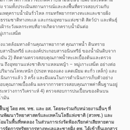
่ง รวมทั้งประเมินสถานการณ์และลงพื้นที่ตรวจสอบร่วมกับ
องกันเหตุคราบน้ำมันรั่วไหล กรมทรัพยากรทางทะเลและชายฝั่ง
รมชาติทางทะเล และกรมอุทยานแห่งชาติ สัตว์ป่า และพันธุ์
เฝ้าระวังผลกระทบที่อาจเกิดจากคราบน้ำมันต่อ
่เกาะเสม็ด
สิ่งแวดล้อมทางด้านคุณภาพอากาศ คุณภาพน้ำ ดินทราย
อบสารอินทรีย์ และองค์ประกอบสารอนินทรีย์ ของน้ำมันดิบจาก
นน้ำมัน 2) ติดตามตรวจสอบคุณภาพน้ำทะเลเบื้องต้นและตรวจ
ยูน ถึงอุทยานแห่งชาติเขาแหลมหญ้า – หมู่เกาะเสม็ด อย่างต่อ
ห์ปริมาณโลหะหนัก (ปรอท ทองแดง แคดเมียม ตะกั่ว เหล็ก) และ
เนินการแล้ว 3 ครั้ง และมีแผนในการดำเนินการเก็บตัวอย่าง
อบคุณภาพเบื้องต้น ผลจากการตรวจสอบคุณภาพค่าพื้นฐานอยู่
่ระหว่างการวิเคราะห์ 4) ตรวจสอบการปนเปื้อนของดินบน
ำมัน
ื้นฟู โดย คพ. ทช. และ อส. โดยจะร่วมกับหน่วยงานอื่นๆ ที่
ักงานพัฒนาวิทยาศาสตร์และเทคโนโลยีแห่งชาติ (สวทช.) และ
อมในพื้นที่ทดลอง ในส่วนการเร่งรัดฟ้องเรียกค่าเสียหายตาม
หารจัดการทรัพยากรทางทะเลและชายฝั่ง คพ. ได้เข้ายื่นเอกสาร