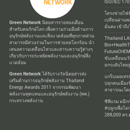
ISO/IEC 170
โครงข่ายไฟฟ
เปลี่ยนผ่านพ
Green Network
นิตยสารรายสองเดือน
มั่นคง เข้าถึง
สำหรับคนรักษ์โลก เพื่อความร่วมมือด้านการ
อนุรักษ์พลังงานและสิ่งแวดล้อมที่ทุกภาคส่วน
Thailand L
สามารถมีส่วนร่วมในการช่วยลดโลกร้อน นำ
Bio+Health
เสนอความเคลื่อนไหวและสาระความรู้ต่างๆ
FutureCHEM 
เกี่ยวกับการประหยัดพลังงานและอนุรักษ์สิ่ง
ขับเคลื่อนน
แวดล้อม
ยกระดับไทยสู
Green Network
ได้รับรางวัลนิตยสารส่ง
แกร็บเผยเทร
เสริมด้านการอนุรักษ์พลังงาน Thailand
ปลุกคนเมือง
Energy Awards 2011 จากกรมพัฒนา
สาธารณะโตกว
พลังงานทุดแทนและอนุรักษ์พลังงาน (พพ.)
กระทรวงพลังงาน
ซีพีแรม ผนึก
#ปลูกเพื่อโลกยั
288,000 ตร.ม.