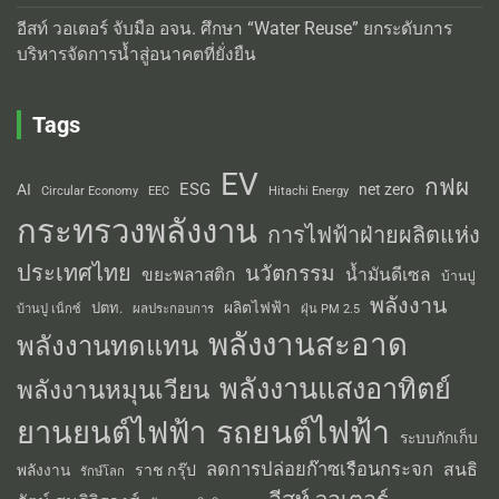
อีสท์ วอเตอร์ จับมือ อจน. ศึกษา “Water Reuse” ยกระดับการ
บริหารจัดการน้ำสู่อนาคตที่ยั่งยืน
Tags
EV
กฟผ
ESG
AI
net zero
Circular Economy
EEC
Hitachi Energy
กระทรวงพลังงาน
การไฟฟ้าฝ่ายผลิตแห่ง
ประเทศไทย
นวัตกรรม
น้ำมันดีเซล
ขยะพลาสติก
บ้านปู
พลังงาน
ผลิตไฟฟ้า
ปตท.
ผลประกอบการ
บ้านปู เน็กซ์
ฝุ่น PM 2.5
พลังงานสะอาด
พลังงานทดแทน
พลังงานแสงอาทิตย์
พลังงานหมุนเวียน
รถยนต์ไฟฟ้า
ยานยนต์ไฟฟ้า
ระบบกักเก็บ
ลดการปล่อยก๊าซเรือนกระจก
สนธิ
พลังงาน
ราช กรุ๊ป
รักษ์โลก