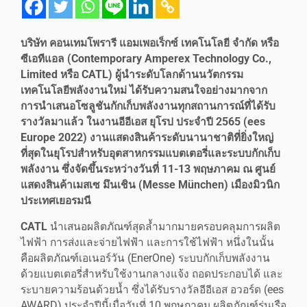
บริษัท คอนเทมโพรารี แอมเพอเร็กซ์ เทคโนโลยี จำกัด หรือ
ซีเอทีแอล (Contemporary Amperex Technology Co.,
Limited หรือ CATL) ผู้นำระดับโลกด้านนวัตกรรม
เทคโนโลยีพลังงานใหม่ ได้รับความสนใจอย่างมากจาก
การนำเสนอโซลูชันกักเก็บพลังงานทุกสถานการณ์ที่ได้รับ
รางวัลมาแล้ว ในงานอีอีเอส ยุโรป ประจำปี 2565 (ees
Europe 2022) งานแสดงสินค้าระดับนานาชาติที่ยิ่งใหญ่
ที่สุดในยุโรปสำหรับอุตสาหกรรมแบตเตอรี่และระบบกักเก็บ
พลังงาน ซึ่งจัดขึ้นระหว่างวันที่ 11-13 พฤษภาคม ณ ศูนย์
แสดงสินค้าเมสเซ มึนเชิน (Messe München) เมืองมิวนิก
ประเทศเยอรมนี
CATL
นำเสนอผลิตภัณฑ์สุดล้ำมากมายครอบคลุมการผลิต
ไฟฟ้า การส่งและจ่ายไฟฟ้า และการใช้ไฟฟ้า หนึ่งในนั้น
คือผลิตภัณฑ์เอเนอร์วัน (EnerOne) ระบบกักเก็บพลังงาน
ด้วยแบตเตอรี่สำหรับใช้งานกลางแจ้ง ถอดประกอบได้ และ
ระบายความร้อนด้วยน้ำ ซึ่งได้รับรางวัลอีอีเอส อวอร์ด (ees
AWARD) ประจำปีนี้เมื่อวันที่ 10 พฤษภาคม ผลิตภัณฑ์รุ่นเรือ