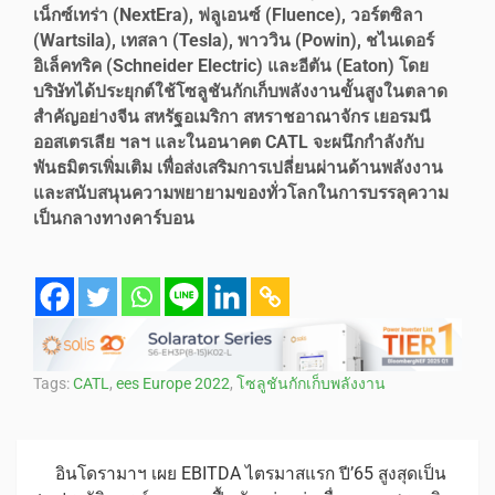
เน็กซ์เทร่า (NextEra), ฟลูเอนซ์ (Fluence), วอร์ตซิลา
(Wartsila), เทสลา (Tesla), พาววิน (Powin), ชไนเดอร์
อิเล็คทริค (Schneider Electric) และอีตัน (Eaton) โดย
บริษัทได้ประยุกต์ใช้โซลูชันกักเก็บพลังงานขั้นสูงในตลาด
สำคัญอย่างจีน สหรัฐอเมริกา สหราชอาณาจักร เยอรมนี
ออสเตรเลีย ฯลฯ และในอนาคต CATL จะผนึกกำลังกับ
พันธมิตรเพิ่มเติม เพื่อส่งเสริมการเปลี่ยนผ่านด้านพลังงาน
และสนับสนุนความพยายามของทั่วโลกในการบรรลุความ
เป็นกลางทางคาร์บอน
Tags:
CATL
,
ees Europe 2022
,
โซลูชันกักเก็บพลังงาน
อินโดรามาฯ เผย EBITDA ไตรมาสแรก ปี’65 สูงสุดเป็น