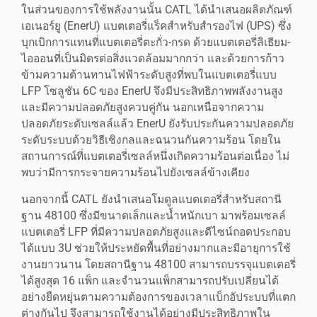
ในส่วนของการใช้พลังงานนั้น CATL ได้นำเสนอผลิตภัณฑ์
เอเนอร์ยู (EnerU) แบตเตอรี่แร็คสำหรับสำรองไฟ (UPS) ซึ่ง
บุกเบิกการแทนที่แบตเตอรี่ตะกั่ว-กรด ด้วยแบตเตอรี่ลิเธียม-
ไอออนที่เป็นมิตรต่อสิ่งแวดล้อมมากกว่า และด้วยการก้าว
ข้ามความต้านทานไฟฟ้าระดับสูงที่พบในแบตเตอรี่แบบ
LFP โซลูชัน 6C ของ EnerU จึงมีประสิทธิภาพพลังงานสูง
และมีความปลอดภัยสูงควบคู่กัน นอกเหนือจากความ
ปลอดภัยระดับเซลล์แล้ว EnerU ยังรับประกันความปลอดภัย
ระดับระบบด้วยวิธีเชิงกลและฉนวนกันความร้อน โดยใน
สถานการณ์ที่แบตเตอรี่เซลล์หนึ่งเกิดความร้อนต่อเนื่อง ไม่
พบว่ามีการกระจายความร้อนไปยังเซลล์ข้างเคียง
นอกจากนี้ CATL ยังนำเสนอโมดูลแบตเตอรี่สำหรับสถานี
ฐาน 48100 ซึ่งมีขนาดเล็กและน้ำหนักเบา มาพร้อมเซลล์
แบตเตอรี่ LFP ที่มีความปลอดภัยสูงและดีไซน์ถอดประกอบ
ได้แบบ 3U ช่วยให้ประหยัดพื้นที่อย่างมากและมีอายุการใช้
งานยาวนาน โดยสถานีฐาน 48100 สามารถบรรจุแบตเตอรี่
ได้สูงสุด 16 แพ็ก และจำนวนแพ็กสามารถปรับเปลี่ยนได้
อย่างยืดหยุ่นตามความต้องการของเวลาแบ็กอัประบบที่แตก
ต่างกันไป จึงสามารถใช้งานได้อย่างมีประสิทธิภาพใน