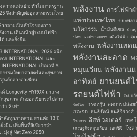
่งความแม่นยำ: ทำไมมาตรฐาน
พลังงาน
การไฟฟ้าฝ่
25 จึงสำคัญต่ออุตสาหกรรมไทย
แห่งประเทศไทย
ขยะพลาส
้ากลายเป็นหัวใจของการ
นวัตกรรม
น้ำมันดีเซล
บ้านปู
ลังงาน เดินหน้าสู่ระบบไฟฟ้า
ผลิตไฟฟ้า
ปตท.
ผลประกอบการ
ฝุ่น
ได้ และยั่งยืน
พลังงานทด
พลังงาน
AB INTERNATIONAL 2026 ผนึก
พลังงานสะอาด
พ
Tech INTERNATIONAL และ
INTERNATIONAL เปิดเวที AI
พลังงานแ
หมุนเวียน
วัตกรรมวิทยาศาสตร์และสุขภาพ
ยานยนต์ไ
อาทิตย์
่ศูนย์กลางอาเซียน
รถยนต์ไฟฟ้า
นด์ Longevity-HYROX มาแรง
ระบบกั
รักสุขภาพ ดันยอดเรียกรถไปสวน
ลดการปล่อยก
ราช กรุ๊ป
รักษ์โลก
่า 5 เท่า
กระจก
สนธิรัตน์ สนธิจิรวงศ์
กำลังทุกภาคส่วน สานต่อ 13 ปี
อีสท์ วอเตอร์
เทคโ
วิชาการ
่งยืน เพิ่มพื้นที่สีเขียวกว่า
โซลา
เอสซีจี
เศรษฐกิจหมุนเวียน
 มุ่งสู่ Net Zero 2050
โรงไฟฟ้า