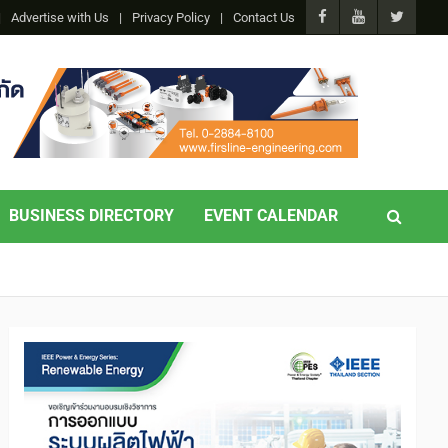
Advertise with Us
Privacy Policy
Contact Us
BUSINESS DIRECTORY
EVENT CALENDAR
ced Search