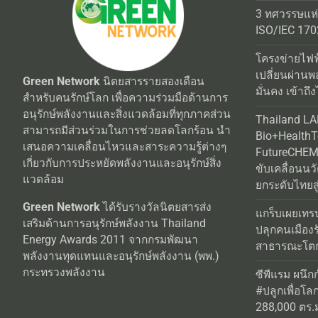
3 ทศวรรษแห
ISO/IEC 170
โครงข่ายไฟฟ
เปลี่ยนผ่านพ
Green Network
นิตยสารรายสองเดือน
มั่นคง เข้าถึง
สำหรับคนรักษ์โลก เพื่อความร่วมมือด้านการ
อนุรักษ์พลังงานและสิ่งแวดล้อมที่ทุกภาคส่วน
Thailand L
สามารถมีส่วนร่วมในการช่วยลดโลกร้อน นำ
Bio+Health
เสนอความเคลื่อนไหวและสาระความรู้ต่างๆ
FutureCHEM 
เกี่ยวกับการประหยัดพลังงานและอนุรักษ์สิ่ง
ขับเคลื่อนน
แวดล้อม
ยกระดับไทยสู
Green Network
ได้รับรางวัลนิตยสารส่ง
แกร็บเผยเทร
เสริมด้านการอนุรักษ์พลังงาน Thailand
ปลุกคนเมือง
Energy Awards 2011 จากกรมพัฒนา
สาธารณะโตกว
พลังงานทุดแทนและอนุรักษ์พลังงาน (พพ.)
กระทรวงพลังงาน
ซีพีแรม ผนึก
#ปลูกเพื่อโลกยั
288,000 ตร.ม.