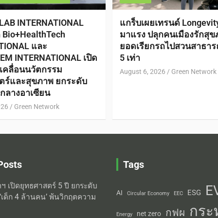
 LAB INTERNATIONAL
แกร็บเผยเทรนด์ Longevi
ก Bio+HealthTech
มาแรง ปลุกคนเมืองรักสุข
TIONAL และ
ยอดเรียกรถไปสวนสาธาร
EM INTERNATIONAL เปิด
5 เท่า
ับเคลื่อนนวัตกรรม
August 6, 2026
Green Network
ตร์และสุขภาพ ยกระดับ
ย์กลางอาเซียน
026
Green Network
Posts
Tags
ิตฯ เปิดยุทธศาสตร์ 5 ปี ยกระดับ
E
ESG
AI
Circular Economy
EEC
‘เด็ก 4 ล้านคน’ พ้นวิกฤตความ
กระ
กฟผ
net zero
Energy