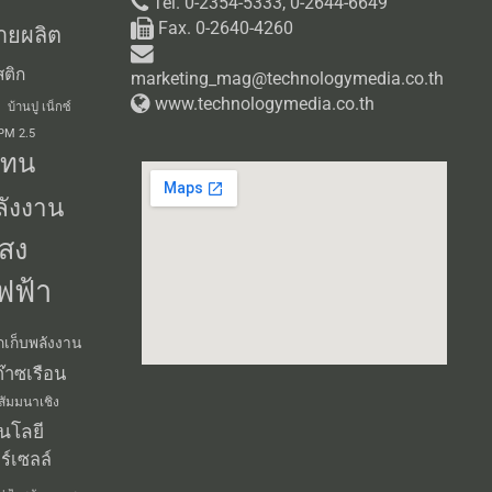
Tel. 0-2354-5333, 0-2644-6649
Fax. 0-2640-4260
ายผลิต
ติก
marketing_mag@technologymedia.co.th
www.technologymedia.co.th
บ้านปู เน็กซ์
 PM 2.5
แทน
ลังงาน
สง
ฟฟ้า
กเก็บพลังงาน
๊าซเรือน
สัมมนาเชิง
นโลยี
ร์เซลล์