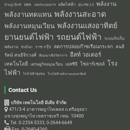
พลังงาน
ผลิตไฟฟ้า
ปตท.
ผลประกอบการ
บ้านปู เน็กซ์
ฝุ่น PM 2.5
พลังงานสะอาด
พลังงานทดแทน
พลังงานแสงอาทิตย์
พลังงานหมุนเวียน
รถยนต์ไฟฟ้า
ยานยนต์ไฟฟ้า
ระบบกักเก็บ
ลดการปล่อยก๊าซเรือนกระจก
สนธิ
พลังงาน
ราช กรุ๊ป
รักษ์โลก
อีสท์ วอเตอร์
รัตน์ สนธิจิรวงศ์
สัมมนาเชิงวิชาการ
โรง
เทคโนโลยี
โซลาร์เซลล์
เอสซีจี
เศรษฐกิจหมุนเวียน
ไฟฟ้า
โรงไฟฟ้าชุมชน
โรงไฟฟ้าพลังงานแสงอาทิตย์
Contact Us
บริษัท เทคโนโลยี มีเดีย จำกัด
471/3-4 อาคารพญาไทเพลส ถ.ศรีอยุธยา
แขวงทุ่งพญาไท เขตราชเทวี กทม. 10400
Tel. 0-2354-5333, 0-2644-6649
Fax. 0-2640-4260