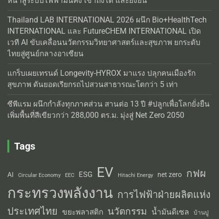
หน้าสู่ระบบไฟฟ้ามั่นคง เข้าถึงได้ และยั่งยืน
Thailand LAB INTERNATIONAL 2026 ผนึก Bio+HealthTech
INTERNATIONAL และ FutureCHEM INTERNATIONAL เปิด
เวที AI ขับเคลื่อนนวัตกรรมวิทยาศาสตร์และสุขภาพ ยกระดับ
ไทยสู่ศูนย์กลางอาเซียน
แกร็บเผยเทรนด์ Longevity-HYROX มาแรง ปลุกคนเมืองรัก
สุขภาพ ดันยอดเรียกรถไปสวนสาธารณะโตกว่า 5 เท่า
ซีพีแรม ผนึกกำลังทุกภาคส่วน สานต่อ 13 ปี #ปลูกเพื่อโลกยั่งยืน
เพิ่มพื้นที่สีเขียวกว่า 288,000 ตร.ม. มุ่งสู่ Net Zero 2050
Tags
EV
กฟผ
ESG
AI
net zero
Circular Economy
EEC
Hitachi Energy
กระทรวงพลังงาน
การไฟฟ้าฝ่ายผลิตแห่ง
ประเทศไทย
นวัตกรรม
น้ำมันดีเซล
ขยะพลาสติก
บ้านปู