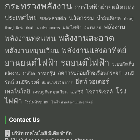
กระทรวงพลังงาน
การไฟฟ้าฝ่ายผลิตแห่ง
ประเทศไทย
นวัตกรรม
น้ำมันดีเซล
ขยะพลาสติก
บ้านปู
พลังงาน
ผลิตไฟฟ้า
ปตท.
ผลประกอบการ
บ้านปู เน็กซ์
ฝุ่น PM 2.5
พลังงานสะอาด
พลังงานทดแทน
พลังงานแสงอาทิตย์
พลังงานหมุนเวียน
รถยนต์ไฟฟ้า
ยานยนต์ไฟฟ้า
ระบบกักเก็บ
ลดการปล่อยก๊าซเรือนกระจก
สนธิ
พลังงาน
ราช กรุ๊ป
รักษ์โลก
อีสท์ วอเตอร์
รัตน์ สนธิจิรวงศ์
สัมมนาเชิงวิชาการ
โรง
เทคโนโลยี
โซลาร์เซลล์
เอสซีจี
เศรษฐกิจหมุนเวียน
ไฟฟ้า
โรงไฟฟ้าชุมชน
โรงไฟฟ้าพลังงานแสงอาทิตย์
Contact Us
บริษัท เทคโนโลยี มีเดีย จำกัด