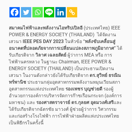
สมาคมไฟฟ้าและพลังงานไอทริปเปิลอี
(ประเทศไทย) IEEE
POWER & ENERGY SOCIETY (THAILAND) ได้จัดงาน
เสวนา
IEEE PES DAY 2023
ในหัวข้อ “
พลังขับเคลื่อนสู่
อนาคตที่ปลอดภัยจากการเปลี่ยนแปลงสภาพภูมิอากาศ
” ได้
รับเกียรติจาก
วิลาศ
เฉลยสัตย์
ผู้ว่าการ MEA หรือ การ
ไฟฟ้านครหลวง ในฐานะ Chairman, IEEE POWER &
ENERGY SOCIETY (THAILAND) เป็นประธานเปิดงาน
เสวนา ในงานดังกล่าวยังได้รับเกียรติจาก
ดร
.
สุวิทย์
ธรณิน
ทร์พานิช
ประธานกลุ่มอุตสาหกรรมพลังงานหมุนเวียนสภา
อุตสาหกรรมแห่งประเทศไทย
รองเพชร บุญช่วยดี
รองผู้
อำนวยการองค์การบริหารจัดการก๊าซเรือนกระจก (องค์การ
มหาชน) และ
รองศาสตราจารย์
ดร
.
กุลยศ
อุดมวงศ์เสรี
และ
ได้รับเกียรติจากฉัตรชัย มาวงศ์ ผู้ช่วยผู้ว่าการ วิศวกรรม
และก่อสร้างโรงไฟฟ้า การไฟฟ้าฝ่ายผลิตแห่งประเทศไทย
เป็นพิธีกรในครั้งนี้