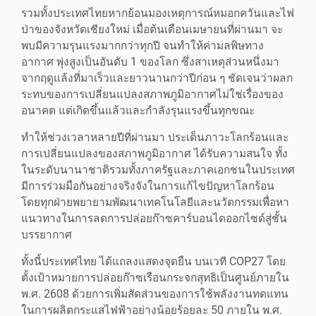
รวมทั้งประเทศไทยหากย้อนมองเหตุการณ์หมอกควันและไฟ
ป่าของจังหวัดเชียงใหม่ เมื่อต้นเดือนเมษายนที่ผ่านมา จะ
พบมีความรุนแรงมากกว่าทุกปี จนทำให้ค่ามลพิษทาง
อากาศ พุ่งสูงเป็นอันดับ 1 ของโลก ซึ่งสาเหตุส่วนหนึ่งมา
จากฤดูแล้งที่มาเร็วและยาวนานกว่าปีก่อน ๆ ชัดเจนว่าผลก
ระทบของการเปลี่ยนแปลงสภาพภูมิอากาศไม่ใช่เรื่องของ
อนาคต แต่เกิดขึ้นแล้วและกำลังรุนแรงขึ้นทุกขณะ
ทำให้ช่วงเวลาหลายปีที่ผ่านมา ประเด็นภาวะโลกร้อนและ
การเปลี่ยนแปลงของสภาพภูมิอากาศ ได้รับความสนใจ ทั้ง
ในระดับนานาชาติรวมทั้งภาครัฐและภาคเอกชนในประเทศ
มีการร่วมมือกันอย่างจริงจังในการแก้ไขปัญหาโลกร้อน
โดยทุกฝ่ายพยายามพัฒนาเทคโนโลยีและนวัตกรรมเพื่อหา
แนวทางในการลดการปล่อยก๊าซคาร์บอนไดออกไซด์สู่ชั้น
บรรยากาศ
ทั้งนี้ประเทศไทย ได้แถลงแสดงจุดยืน บนเวที COP27 โดย
ตั้งเป้าหมายการปล่อยก๊าซเรือนกระจกสุทธิเป็นศูนย์ภายใน
พ.ศ. 2608 ด้วยการเพิ่มสัดส่วนของการใช้พลังงานทดแทน
ในการผลิตกระแสไฟฟ้าอย่างน้อยร้อยละ 50 ภายใน พ.ศ.