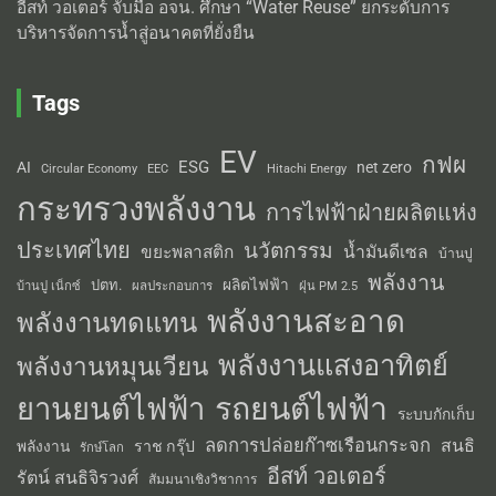
อีสท์ วอเตอร์ จับมือ อจน. ศึกษา “Water Reuse” ยกระดับการ
บริหารจัดการน้ำสู่อนาคตที่ยั่งยืน
Tags
EV
กฟผ
ESG
AI
net zero
Circular Economy
EEC
Hitachi Energy
กระทรวงพลังงาน
การไฟฟ้าฝ่ายผลิตแห่ง
ประเทศไทย
นวัตกรรม
น้ำมันดีเซล
ขยะพลาสติก
บ้านปู
พลังงาน
ผลิตไฟฟ้า
ปตท.
ผลประกอบการ
บ้านปู เน็กซ์
ฝุ่น PM 2.5
พลังงานสะอาด
พลังงานทดแทน
พลังงานแสงอาทิตย์
พลังงานหมุนเวียน
รถยนต์ไฟฟ้า
ยานยนต์ไฟฟ้า
ระบบกักเก็บ
ลดการปล่อยก๊าซเรือนกระจก
สนธิ
พลังงาน
ราช กรุ๊ป
รักษ์โลก
อีสท์ วอเตอร์
รัตน์ สนธิจิรวงศ์
สัมมนาเชิงวิชาการ