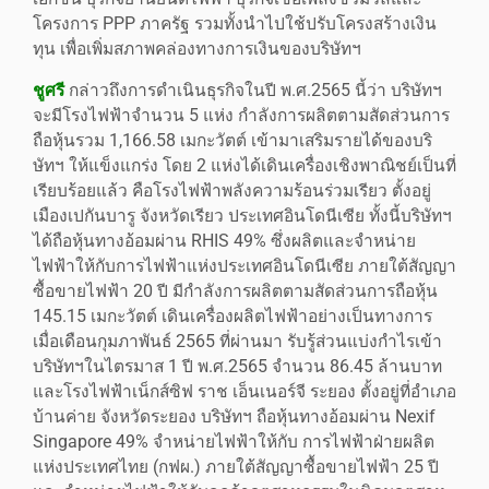
โครงการ PPP ภาครัฐ รวมทั้งนำไปใช้ปรับโครงสร้างเงิน
ทุน เพื่อเพิ่มสภาพคล่องทางการเงินของบริษัทฯ
ชูศรี
กล่าวถึงการดำเนินธุรกิจในปี พ.ศ.2565 นี้ว่า บริษัทฯ
จะมีโรงไฟฟ้าจำนวน 5 แห่ง กำลังการผลิตตามสัดส่วนการ
ถือหุ้นรวม 1,166.58 เมกะวัตต์ เข้ามาเสริมรายได้ของบริ
ษัทฯ ให้แข็งแกร่ง โดย 2 แห่งได้เดินเครื่องเชิงพาณิชย์เป็นที่
เรียบร้อยแล้ว คือโรงไฟฟ้าพลังความร้อนร่วมเรียว ตั้งอยู่
เมืองเปกันบารู จังหวัดเรียว ประเทศอินโดนีเซีย ทั้งนี้บริษัทฯ
ได้ถือหุ้นทางอ้อมผ่าน RHIS 49% ซึ่งผลิตและจำหน่าย
ไฟฟ้าให้กับการไฟฟ้าแห่งประเทศอินโดนีเซีย ภายใต้สัญญา
ซื้อขายไฟฟ้า 20 ปี มีกำลังการผลิตตามสัดส่วนการถือหุ้น
145.15 เมกะวัตต์ เดินเครื่องผลิตไฟฟ้าอย่างเป็นทางการ
เมื่อเดือนกุมภาพันธ์ 2565 ที่ผ่านมา รับรู้ส่วนแบ่งกำไรเข้า
บริษัทฯในไตรมาส 1 ปี พ.ศ.2565 จำนวน 86.45 ล้านบาท
และโรงไฟฟ้าเน็กส์ซิฟ ราช เอ็นเนอร์จี ระยอง ตั้งอยู่ที่อำเภอ
บ้านค่าย จังหวัดระยอง บริษัทฯ ถือหุ้นทางอ้อมผ่าน Nexif
Singapore 49% จำหน่ายไฟฟ้าให้กับ การไฟฟ้าฝ่ายผลิต
แห่งประเทศไทย (กฟผ.) ภายใต้สัญญาซื้อขายไฟฟ้า 25 ปี