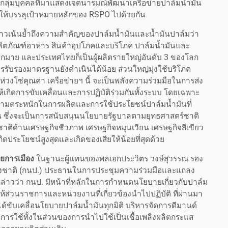
งกลุ่มบุคคลที่มาแสดงเจตนารมณ์พัฒนาเครือข่ายปาล์มน้ำมัน
งให้บรรลุเป้าหมายหลักของ RSPO ไปด้วยกัน
่าวเน้นย้ำถึงความสำคัญของปาล์มน้ำมันและน้ำมันปาล์มว่า
ผลิตภัณฑ์อาหาร สินค้าอุปโภคและบริโภค ปาล์มน้ำมันและ
งมากมาย และประเทศไทยก็เป็นผู้ผลิตรายใหญ่อันดับ 3 ของโลก
รรับรองมาตรฐานยังดำเนินได้น้อย ส่วนใหญ่มุ่งใช้บริโภค
่วงโซ่คุณค่า เครือข่ายฯ นี้ จะเป็นพลังความร่วมมือในการส่ง
ห้เกิดการขับเคลื่อนและการปฏิบัติร่วมกันทั้งระบบ โดยเฉพาะ
ละความตระหนักในการผลิตและการใช้ประโยชน์ปาล์มน้ำมันที่
ขึ้น ซึ่งจะเป็นการสนับสนุนนโยบายรัฐบาลตามยุทธศาสตร์ชาติ
ติด้านเศรษฐกิจชีวภาพ เศรษฐกิจหมุนเวียน เศรษฐกิจสีเขียว
ประโยชน์สูงสุดและเกิดของเสียให้น้อยที่สุดด้วย
ยการเมือง
ในฐานะผู้แทนของพลเอกประวิตร วงษ์สุวรรณ รอง
งชาติ (กนป.) ประธานในการประชุมความร่วมมือและแถลง
 กล่าวว่า กนป. มีหน้าที่หลักในการกำหนดนโยบายเกี่ยวกับปาล์ม
ห้ส่วนราชการและหน่วยงานที่เกี่ยวข้องนำไปปฏิบัติ ที่ผ่านมา
ับเคลื่อนโยบายปาล์มน้ำมันทุกมิติ บริหารจัดการดีมานด์
รใช้ทั้งในส่วนของการนำไปใช้เป็นเชื้อเพลิงผลิตกระแส