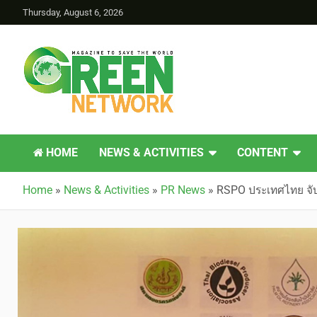
Thursday, August 6, 2026
Green Network
HOME
NEWS & ACTIVITIES
CONTENT
Home
»
News & Activities
»
PR News
»
RSPO ประเทศไทย จับม