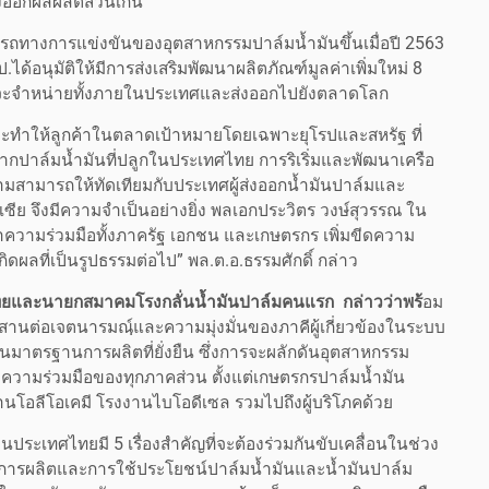
ออกผลผลิตส่วนเกิน
ารถทางการแข่งขันของอุตสาหกรรมปาล์มน้ำมันขึ้นเมื่อปี 2563
อนุมัติให้มีการส่งเสริมพัฒนาผลิตภัณฑ์มูลค่าเพิ่มใหม่ 8
มายที่จะจำหน่ายทั้งภายในประเทศและส่งออกไปยังตลาดโลก
ะทำให้ลูกค้าในตลาดเป้าหมายโดยเฉพาะยุโรปและสหรัฐ ที่
จากปาล์มน้ำมันที่ปลูกในประเทศไทย การริเริ่มและพัฒนาเครือ
มสามารถให้ทัดเทียมกับประเทศผู้ส่งออกน้ำมันปาล์มและ
ซีย จึงมีความจำเป็นอย่างยิ่ง พลเอกประวิตร วงษ์สุวรรณ ใน
วามร่วมมือทั้งภาครัฐ เอกชน และเกษตรกร เพิ่มขีดความ
ดผลที่เป็นรูปธรรมต่อไป” พล.ต.อ.ธรรมศักดิ์ กล่าว
ไทยและนายกสมาคมโรงกลั่นน้ำมันปาล์ม
คนแรก
กล่าวว่าพร้
อม
นต่อเจตนารมณฺ์และความมุ่งมั่นของภาคีผู้เกี่ยวข้องในระบบ
มาตรฐานการผลิตที่ยั่งยืน ซึ่งการจะผลักดันอุตสาหกรรม
ศัยความร่วมมือของทุกภาคส่วน ตั้งแต่เกษตรกรปาล์มน้ำมัน
นโอลีโอเคมี โรงงานไบโอดีเซล รวมไปถึงผู้บริโภคด้วย
ประเทศไทยมี 5 เรื่องสำคัญที่จะต้องร่วมกันขับเคลื่อนในช่วง
ารผลิตและการใช้ประโยชน์ปาล์มน้ำมันและน้ำมันปาล์ม