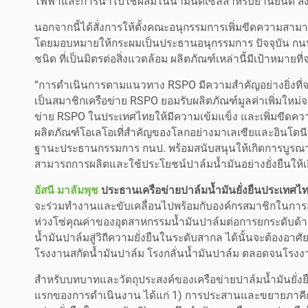
ไฟฟ้าและการนำไปใช้ผสมในน้ำมันดีเซลสำหรับยานยนต์ ส่ง
นอกจากนี้ได้สั่งการให้ตั้งคณะอนุกรรมการเพิ่มขีดความสาม
โดยมอบหมายให้กระผมเป็นประธานอนุกรรมการ ปัจจุบัน กนป.ได้
ชนิด ที่เป็นมิตรต่อสิ่งแวดล้อม ผลิตภัณฑ์เหล่านี้มีเป้าห
“การดำเนินการตามแนวทาง RSPO มีความสำคัญอย่างยิ่งที่จ
เป็นสมาชิกเครือข่าย RSPO ยอมรับผลิตภัณฑ์มูลค่าเพิ่มใหม่
ข่าย RSPO ในประเทศไทยให้มีความเข้มแข็ง และเพิ่มขีดควา
ผลิตภัณฑ์โอเลโอเที่สำคัญของโลกอย่างมาเลเซียและอินโดนีเ
ฐานะประธานกรรมการ กนป. พร้อมสนับสนุนให้เกิดการบูรณาค
สามารถการผลิตและใช้ประโยชน์ปาล์มน้ำมันอย่างยั่งยืนให้เกิ
อัสนี มาลัมพุช
ประธานเครือข่ายปาล์มน้ำมันยั่งยืนประเทศ
จะร่วมทำงานและขับเคลื่อนไปพร้อมกับองค์กรสมาชิกในการสา
ห่วงโซ่คุณค่าของอุตสาหกรรมน้ำมันปาล์มต่อการยกระดับด้าน
น้ำมันปาล์มสู่วิถีความยั่งยืนในระดับสากล ได้นั้นจะต้องอา
โรงงานสกัดน้ำมันปาล์ม โรงกลั่นน้ำมันปาล์ม ตลอดจนโรงงา
สำหรับบทบาทและวัตถุประสงค์ของเครือข่ายปาล์มน้ำมันยั่งยืน
แรกของการดำเนินงาน ได้แก่ 1) การประสานและขยายภาคีก