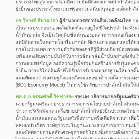
ประเทศไทยสู่สากล พร้อมมีความยินดียิ่งต่อการผนึกกำลังขอ
ยั่งยืนของประเทศไทย และพร้อมร่วมสนับสนุนอย่างเต็มกำลั
ดร.วิจารย์ สิมาฉายา
ผู้อำนวยการสถาบันสิ่งแวดล้อมไทย
กล
เป็นส่วนประกอบของผลิตภัณฑ์และอยู่ในชีวิตประจำวัน ทั้ง
น้ำมันปาล์ม จึงเป็นวัตถุดิบขั้นต้นของอุตสาหกรรมต่อเนื่อ
แต่มีสัดส่วนในตลาดโลกไม่มากนัก ที่ผ่านมาส่งออกและได้กา
ภายในประเทศ การรวมตัวกันของภาคีผู้มีส่วนเกี่ยวข้องตลอดห
เสริมและเพิ่มความมั่นใจในการผลิตปาล์มน้ำมันอย่างยั่งยืนใ
การเผยแพร่ข้อมูล องค์ความรู้เพื่อร่วมกันสร้างการรับรู้แ
ยั่งยืน การบริโภคสินค้าที่ได้รับการรับรองมาตรฐานให้มาก
แผนพัฒนาการเศรษฐกิจและสังคมแห่งชาติ รวมถึงวาระแห่งชา
(BCG Economy Model) ในการใช้ทรัพยากรปาล์มน้ำมันให้เกิด
พล.ต.อ.ธรรมศักดิ์ วิชชารยะ
รองเลขาธิการนายกรัฐมนตรีฝ่า
นายกรัฐมนตรีและประธานกรรมการนโยบายปาล์มน้ำมันแห่
ข่าวการริเริ่มพัฒนาเครือข่ายปาล์มน้ำมันยั่งยืนประเทศไทย
น้ำมันและเสนอคณะรัฐมนตรีเพื่อทราบหรือเพื่อพิจารณา เพื่อใ
พลเอกประวิตร วงษ์สุวรรณ ในฐานะประธานกรรมการ กนป. ได้ข
และซัพพลายตามหลักเศรษฐศาสตร์ โดยเพิ่มความต้องการในกา