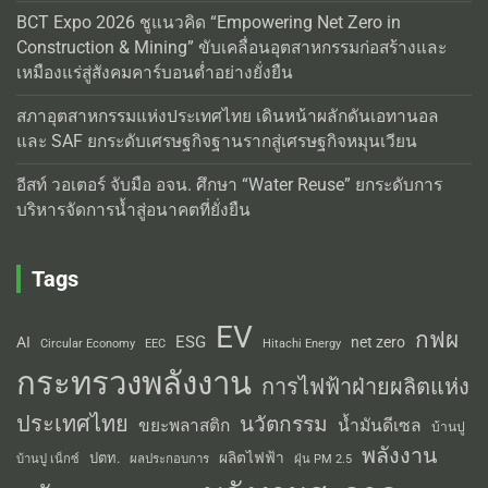
BCT Expo 2026 ชูแนวคิด “Empowering Net Zero in
Construction & Mining” ขับเคลื่อนอุตสาหกรรมก่อสร้างและ
เหมืองแร่สู่สังคมคาร์บอนต่ำอย่างยั่งยืน
สภาอุตสาหกรรมแห่งประเทศไทย เดินหน้าผลักดันเอทานอล
และ SAF ยกระดับเศรษฐกิจฐานรากสู่เศรษฐกิจหมุนเวียน
อีสท์ วอเตอร์ จับมือ อจน. ศึกษา “Water Reuse” ยกระดับการ
บริหารจัดการน้ำสู่อนาคตที่ยั่งยืน
Tags
EV
กฟผ
ESG
AI
net zero
Circular Economy
EEC
Hitachi Energy
กระทรวงพลังงาน
การไฟฟ้าฝ่ายผลิตแห่ง
ประเทศไทย
นวัตกรรม
น้ำมันดีเซล
ขยะพลาสติก
บ้านปู
พลังงาน
ผลิตไฟฟ้า
ปตท.
ผลประกอบการ
บ้านปู เน็กซ์
ฝุ่น PM 2.5