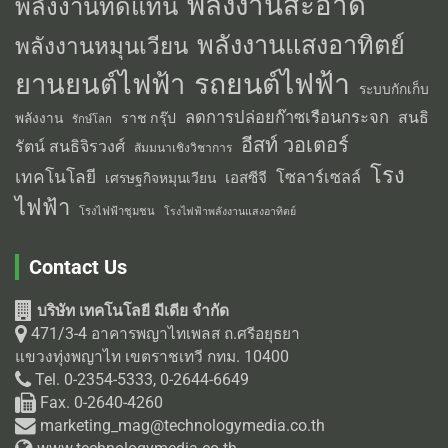
พลังงานสะอาด
พลังงานทดแทน
พลังงานแสงอาทิตย์
พลังงานหมุนเวียน
รถยนต์ไฟฟ้า
ยานยนต์ไฟฟ้า
ระบบกักเก็บ
ลดการปล่อยก๊าซเรือนกระจก
สนธิ
พลังงาน
ราช กรุ๊ป
รักษ์โลก
อีสท์ วอเตอร์
รัตน์ สนธิจิรวงศ์
สัมมนาเชิงวิชาการ
โรง
เทคโนโลยี
โซลาร์เซลล์
เอสซีจี
เศรษฐกิจหมุนเวียน
ไฟฟ้า
โรงไฟฟ้าชุมชน
โรงไฟฟ้าพลังงานแสงอาทิตย์
Contact Us
บริษัท เทคโนโลยี มีเดีย จำกัด
471/3-4 อาคารพญาไทเพลส ถ.ศรีอยุธยา
แขวงทุ่งพญาไท เขตราชเทวี กทม. 10400
Tel. 0-2354-5333, 0-2644-6649
Fax. 0-2640-4260
marketing_mag@technologymedia.co.th