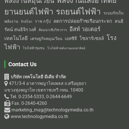
พลังงานแสงอาทิตย์
พลังงานหมุนเวียน
รถยนต์ไฟฟ้า
ยานยนต์ไฟฟ้า
ระบบกักเก็บ
ลดการปล่อยก๊าซเรือนกระจก
สนธิ
พลังงาน
ราช กรุ๊ป
รักษ์โลก
อีสท์ วอเตอร์
รัตน์ สนธิจิรวงศ์
สัมมนาเชิงวิชาการ
โรง
เทคโนโลยี
โซลาร์เซลล์
เอสซีจี
เศรษฐกิจหมุนเวียน
ไฟฟ้า
โรงไฟฟ้าชุมชน
โรงไฟฟ้าพลังงานแสงอาทิตย์
Contact Us
บริษัท เทคโนโลยี มีเดีย จำกัด
471/3-4 อาคารพญาไทเพลส ถ.ศรีอยุธยา
แขวงทุ่งพญาไท เขตราชเทวี กทม. 10400
Tel. 0-2354-5333, 0-2644-6649
Fax. 0-2640-4260
marketing_mag@technologymedia.co.th
www.technologymedia.co.th