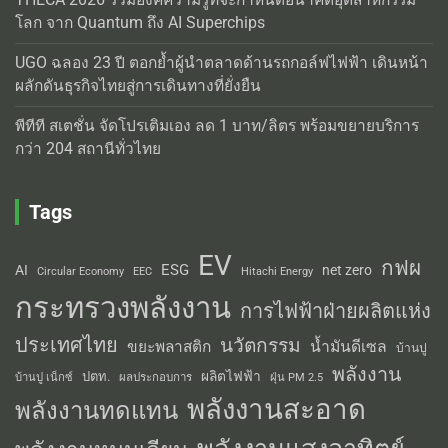
โลก จาก Quantum ถึง AI Superchips
UGO ฉลอง 23 ปี ตอกย้ำผู้นำตลาดด้านรถกอล์ฟไฟฟ้า เดินหน้า
ผลักดันธุรกิจไทยสู่การเดินทางที่ยั่งยืน
พีทีที สเตชั่น จัดโปรเติมเอง ลด 1 บาท/ลิตร พร้อมขยายบริการ
กว่า 204 สถานีทั่วไทย
Tags
EV
กฟผ
ESG
AI
net zero
Circular Economy
EEC
Hitachi Energy
กระทรวงพลังงาน
การไฟฟ้าฝ่ายผลิตแห่ง
ประเทศไทย
นวัตกรรม
น้ำมันดีเซล
ขยะพลาสติก
บ้านปู
พลังงาน
ผลิตไฟฟ้า
ปตท.
ผลประกอบการ
บ้านปู เน็กซ์
ฝุ่น PM 2.5
พลังงานสะอาด
พลังงานทดแทน