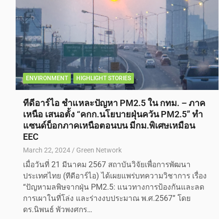
ENVIRONMENT
HIGHLIGHT STORIES
ทีดีอาร์ไอ ชำแหละปัญหา PM2.5 ใน กทม. – ภาค
เหนือ เสนอตั้ง “คกก.นโยบายฝุ่นควัน PM2.5” ทำ
แซนด์บ็อกภาคเหนือตอนบน มีกม.พิเศษเหมือน
EEC
March 22, 2024
Green Network
เมื่อวันที่ 21 มีนาคม 2567 สถาบันวิจัยเพื่อการพัฒนา
ประเทศไทย (ทีดีอาร์ไอ) ได้เผยแพร่บทความวิชาการ เรื่อง
“ปัญหามลพิษจากฝุ่น PM2.5: แนวทางการป้องกันและลด
การเผาในที่โล่ง และร่างงบประมาณ พ.ศ.2567” โดย
ดร.นิพนธ์ พัวพงศกร…