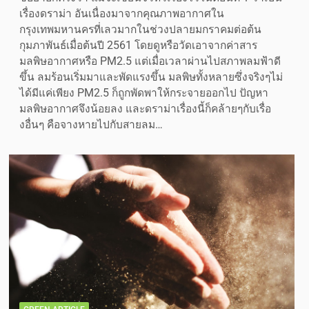
เรื่องดราม่า อันเนื่องมาจากคุณภาพอากาศใน
กรุงเทพมหานครที่เลวมากในช่วงปลายมกราคมต่อต้น
กุมภาพันธ์เมื่อต้นปี 2561 โดยดูหรือวัดเอาจากค่าสาร
มลพิษอากาศหรือ PM2.5 แต่เมื่อเวลาผ่านไปสภาพลมฟ้าดี
ขึ้น ลมร้อนเริ่มมาและพัดแรงขึ้น มลพิษทั้งหลายซึ่งจริงๆไม่
ได้มีแค่เพียง PM2.5 ก็ถูกพัดพาให้กระจายออกไป ปัญหา
มลพิษอากาศจึงน้อยลง และดราม่าเรื่องนี้ก็คล้ายๆกับเรื่อ
งอื่นๆ คือจางหายไปกับสายลม…