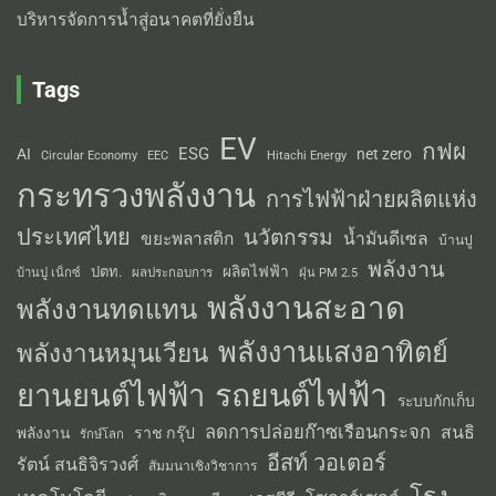
บริหารจัดการน้ำสู่อนาคตที่ยั่งยืน
Tags
EV
กฟผ
ESG
AI
net zero
Circular Economy
EEC
Hitachi Energy
กระทรวงพลังงาน
การไฟฟ้าฝ่ายผลิตแห่ง
ประเทศไทย
นวัตกรรม
น้ำมันดีเซล
ขยะพลาสติก
บ้านปู
พลังงาน
ผลิตไฟฟ้า
ปตท.
ผลประกอบการ
บ้านปู เน็กซ์
ฝุ่น PM 2.5
พลังงานสะอาด
พลังงานทดแทน
พลังงานแสงอาทิตย์
พลังงานหมุนเวียน
รถยนต์ไฟฟ้า
ยานยนต์ไฟฟ้า
ระบบกักเก็บ
ลดการปล่อยก๊าซเรือนกระจก
สนธิ
พลังงาน
ราช กรุ๊ป
รักษ์โลก
อีสท์ วอเตอร์
รัตน์ สนธิจิรวงศ์
สัมมนาเชิงวิชาการ