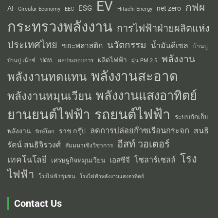
EV
กฟผ
ESG
AI
net zero
Circular Economy
EEC
Hitachi Energy
กระทรวงพลังงาน
การไฟฟ้าฝ่ายผลิตแห่ง
ประเทศไทย
นวัตกรรม
น้ำมันดีเซล
ขยะพลาสติก
บ้านปู
พลังงาน
ผลิตไฟฟ้า
ปตท.
ผลประกอบการ
บ้านปู เน็กซ์
ฝุ่น PM 2.5
พลังงานสะอาด
พลังงานทดแทน
พลังงานแสงอาทิตย์
พลังงานหมุนเวียน
รถยนต์ไฟฟ้า
ยานยนต์ไฟฟ้า
ระบบกักเก็บ
ลดการปล่อยก๊าซเรือนกระจก
สนธิ
พลังงาน
ราช กรุ๊ป
รักษ์โลก
อีสท์ วอเตอร์
รัตน์ สนธิจิรวงศ์
สัมมนาเชิงวิชาการ
โรง
เทคโนโลยี
โซลาร์เซลล์
เอสซีจี
เศรษฐกิจหมุนเวียน
ไฟฟ้า
โรงไฟฟ้าชุมชน
โรงไฟฟ้าพลังงานแสงอาทิตย์
Contact Us